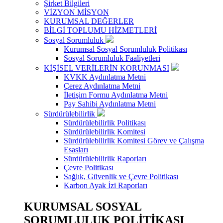
Şirket Bilgileri
VİZYON MİSYON
KURUMSAL DEĞERLER
BİLGİ TOPLUMU HİZMETLERİ
Sosyal Sorumluluk
Kurumsal Sosyal Sorumluluk Politikası
Sosyal Sorumluluk Faaliyetleri
KİŞİSEL VERİLERİN KORUNMASI
KVKK Aydınlatma Metni
Çerez Aydınlatma Metni
İletişim Formu Aydınlatma Metni
Pay Sahibi Aydınlatma Metni
Sürdürülebilirlik
Sürdürülebilirlik Politikası
Sürdürülebilirlik Komitesi
Sürdürülebilirlik Komitesi Görev ve Çalışma
Esasları
Sürdürülebilirlik Raporları
Çevre Politikası
Sağlık, Güvenlik ve Çevre Politikası
Karbon Ayak İzi Raporları
KURUMSAL SOSYAL
SORUMLULUK POLİTİKASI