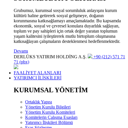
Grubumuz, kurumsal sosyal sorumluluk anlayışını kurum
kültürü haline getirerek sosyal gelişmeye, doğanın
korunmasına katkısağlamayı amaçlamaktadır. Bu kapsamda
ekonomik, sosyal ve çevresel konulara duyarlılık sağlayan,
toplum ve pay sahipleri için ortak değer yaratan toplumun
yaşam kalitesini iyileştirerek mutlu birtoplum oluşmasına
katkısağlayan çalışmaların desteklenmesi hedeflenmektedir.
Devamı
DERLÜKS YATIRIM HOLDİNG A.Ş.
+90 (212) 571 71
71 (pbx)
FAALİYET ALANLARI
YATIRIMCI İLİŞKİLERİ
KURUMSAL YÖNETİM
Ortaklık Yapısı
Yönetim Kurulu Bilgileri
Yönetim Kurulu Komiteleri
Komitelerin Çalışma Esasları
Yatırımcı İlişkileri Bölümü
Esas Sözleşme