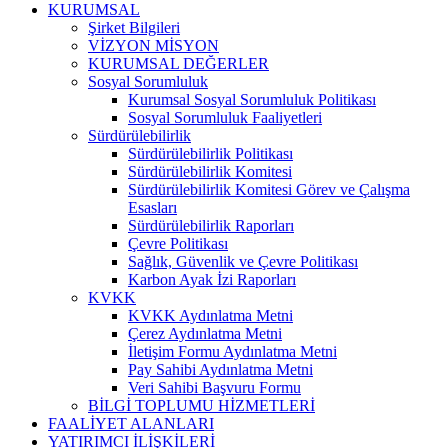
KURUMSAL
Şirket Bilgileri
VİZYON MİSYON
KURUMSAL DEĞERLER
Sosyal Sorumluluk
Kurumsal Sosyal Sorumluluk Politikası
Sosyal Sorumluluk Faaliyetleri
Sürdürülebilirlik
Sürdürülebilirlik Politikası
Sürdürülebilirlik Komitesi
Sürdürülebilirlik Komitesi Görev ve Çalışma
Esasları
Sürdürülebilirlik Raporları
Çevre Politikası
Sağlık, Güvenlik ve Çevre Politikası
Karbon Ayak İzi Raporları
KVKK
KVKK Aydınlatma Metni
Çerez Aydınlatma Metni
İletişim Formu Aydınlatma Metni
Pay Sahibi Aydınlatma Metni
Veri Sahibi Başvuru Formu
BİLGİ TOPLUMU HİZMETLERİ
FAALİYET ALANLARI
YATIRIMCI İLİŞKİLERİ