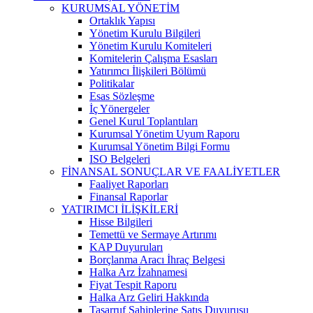
KURUMSAL YÖNETİM
Ortaklık Yapısı
Yönetim Kurulu Bilgileri
Yönetim Kurulu Komiteleri
Komitelerin Çalışma Esasları
Yatırımcı İlişkileri Bölümü
Politikalar
Esas Sözleşme
İç Yönergeler
Genel Kurul Toplantıları
Kurumsal Yönetim Uyum Raporu
Kurumsal Yönetim Bilgi Formu
ISO Belgeleri
FİNANSAL SONUÇLAR VE FAALİYETLER
Faaliyet Raporları
Finansal Raporlar
YATIRIMCI İLİŞKİLERİ
Hisse Bilgileri
Temettü ve Sermaye Artırımı
KAP Duyuruları
Borçlanma Aracı İhraç Belgesi
Halka Arz İzahnamesi
Fiyat Tespit Raporu
Halka Arz Geliri Hakkında
Tasarruf Sahiplerine Satış Duyurusu