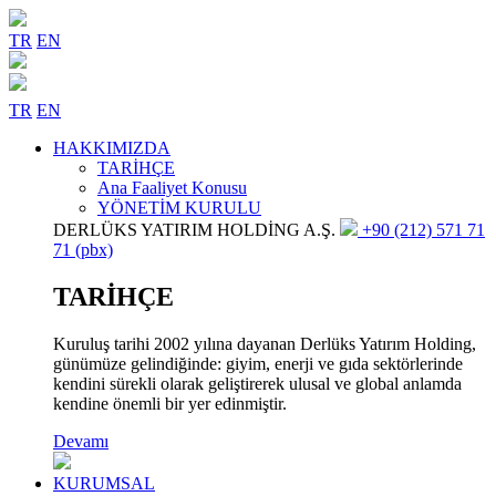
TR
EN
TR
EN
HAKKIMIZDA
TARİHÇE
Ana Faaliyet Konusu
YÖNETİM KURULU
DERLÜKS YATIRIM HOLDİNG A.Ş.
+90 (212) 571 71
71 (pbx)
TARİHÇE
Kuruluş tarihi 2002 yılına dayanan Derlüks Yatırım Holding,
günümüze gelindiğinde: giyim, enerji ve gıda sektörlerinde
kendini sürekli olarak geliştirerek ulusal ve global anlamda
kendine önemli bir yer edinmiştir.
Devamı
KURUMSAL