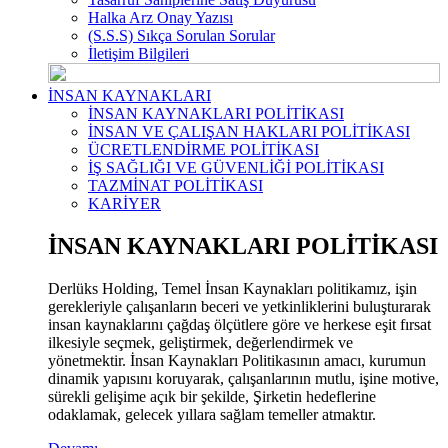
Halka Arz Onay Yazısı
(S.S.S) Sıkça Sorulan Sorular
İletişim Bilgileri
İNSAN KAYNAKLARI
İNSAN KAYNAKLARI POLİTİKASI
İNSAN VE ÇALIŞAN HAKLARI POLİTİKASI
ÜCRETLENDİRME POLİTİKASI
İŞ SAĞLIĞI VE GÜVENLİĞİ POLİTİKASI
TAZMİNAT POLİTİKASI
KARİYER
İNSAN KAYNAKLARI POLİTİKASI
Derlüks Holding, Temel İnsan Kaynakları politikamız, işin
gerekleriyle çalışanların beceri ve yetkinliklerini buluşturarak
insan kaynaklarını çağdaş ölçütlere göre ve herkese eşit fırsat
ilkesiyle seçmek, geliştirmek, değerlendirmek ve
yönetmektir. İnsan Kaynakları Politikasının amacı, kurumun
dinamik yapısını koruyarak, çalışanlarının mutlu, işine motive,
sürekli gelişime açık bir şekilde, Şirketin hedeflerine
odaklamak, gelecek yıllara sağlam temeller atmaktır.