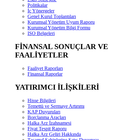
Politikalar
İç Yönergeler
Genel Kurul Toplantıları
Kurumsal Yönetim Uyum Raporu
Kurumsal Yönetim Bilgi Formu
ISO Belgeleri
FİNANSAL SONUÇLAR VE
FAALİYETLER
Faaliyet Raporları
Finansal Raporlar
YATIRIMCI İLİŞKİLERİ
Hisse Bilgileri
Temettü ve Sermaye Artırımı
KAP Duyuruları
Borçlanma Araçları
Halka Arz İzahnamesi
Fiyat Tespit Raporu
Halka Arz Geliri Hakkında
Tasarruf Sahiplerine Satış Duyurusu