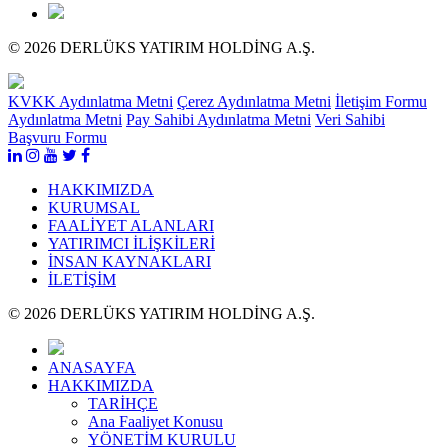
© 2026 DERLÜKS YATIRIM HOLDİNG A.Ş.
KVKK Aydınlatma Metni
Çerez Aydınlatma Metni
İletişim Formu
Aydınlatma Metni
Pay Sahibi Aydınlatma Metni
Veri Sahibi
Başvuru Formu
HAKKIMIZDA
KURUMSAL
FAALİYET ALANLARI
YATIRIMCI İLİŞKİLERİ
İNSAN KAYNAKLARI
İLETİŞİM
© 2026 DERLÜKS YATIRIM HOLDİNG A.Ş.
ANASAYFA
HAKKIMIZDA
TARİHÇE
Ana Faaliyet Konusu
YÖNETİM KURULU