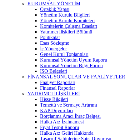
KURUMSAL YÖNETİM
Ortaklık Yapısı
Yönetim Kurulu Bilgileri
Yönetim Kurulu Komiteleri
Komitelerin Çalışma Esasları
Yatırımcı İlişkileri Bölümü
Politikalar
Esas Sözleşme
İç Yönergeler
Genel Kurul Toplantıları
Kurumsal Yönetim Uyum Raporu
Kurumsal Yönetim Bilgi Formu
ISO Belgeleri
FİNANSAL SONUÇLAR VE FAALİYETLER
Faaliyet Raporları
Finansal Raporlar
YATIRIMCI İLİŞKİLERİ
Hisse Bilgileri
Temettü ve Sermaye Artırımı
KAP Duyuruları
Borçlanma Aracı İhraç Belgesi
Halka Arz İzahnamesi
Fiyat Tespit Raporu
Halka Arz Geliri Hakkında
Tasarruf Sahiplerine Satış Duyurusu