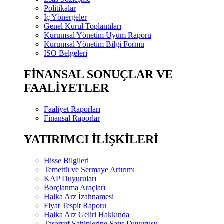
Politikalar
İç Yönergeler
Genel Kurul Toplantıları
Kurumsal Yönetim Uyum Raporu
Kurumsal Yönetim Bilgi Formu
ISO Belgeleri
FİNANSAL SONUÇLAR VE
FAALİYETLER
Faaliyet Raporları
Finansal Raporlar
YATIRIMCI İLİŞKİLERİ
Hisse Bilgileri
Temettü ve Sermaye Artırımı
KAP Duyuruları
Borçlanma Araçları
Halka Arz İzahnamesi
Fiyat Tespit Raporu
Halka Arz Geliri Hakkında
Tasarruf Sahiplerine Satış Duyurusu