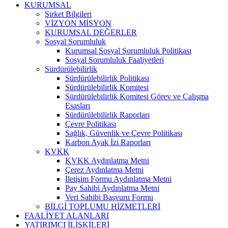
KURUMSAL
Şirket Bilgileri
VİZYON MİSYON
KURUMSAL DEĞERLER
Sosyal Sorumluluk
Kurumsal Sosyal Sorumluluk Politikası
Sosyal Sorumluluk Faaliyetleri
Sürdürülebilirlik
Sürdürülebilirlik Politikası
Sürdürülebilirlik Komitesi
Sürdürülebilirlik Komitesi Görev ve Çalışma
Esasları
Sürdürülebilirlik Raporları
Çevre Politikası
Sağlık, Güvenlik ve Çevre Politikası
Karbon Ayak İzi Raporları
KVKK
KVKK Aydınlatma Metni
Çerez Aydınlatma Metni
İletişim Formu Aydınlatma Metni
Pay Sahibi Aydınlatma Metni
Veri Sahibi Başvuru Formu
BİLGİ TOPLUMU HİZMETLERİ
FAALİYET ALANLARI
YATIRIMCI İLİŞKİLERİ