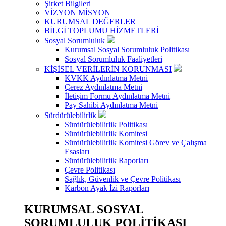
Şirket Bilgileri
VİZYON MİSYON
KURUMSAL DEĞERLER
BİLGİ TOPLUMU HİZMETLERİ
Sosyal Sorumluluk
Kurumsal Sosyal Sorumluluk Politikası
Sosyal Sorumluluk Faaliyetleri
KİŞİSEL VERİLERİN KORUNMASI
KVKK Aydınlatma Metni
Çerez Aydınlatma Metni
İletişim Formu Aydınlatma Metni
Pay Sahibi Aydınlatma Metni
Sürdürülebilirlik
Sürdürülebilirlik Politikası
Sürdürülebilirlik Komitesi
Sürdürülebilirlik Komitesi Görev ve Çalışma
Esasları
Sürdürülebilirlik Raporları
Çevre Politikası
Sağlık, Güvenlik ve Çevre Politikası
Karbon Ayak İzi Raporları
KURUMSAL SOSYAL
SORUMLULUK POLİTİKASI