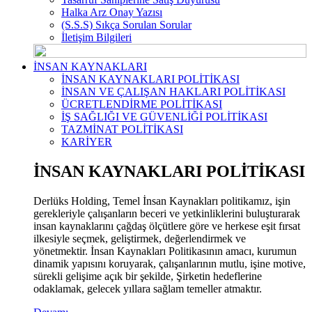
Halka Arz Onay Yazısı
(S.S.S) Sıkça Sorulan Sorular
İletişim Bilgileri
İNSAN KAYNAKLARI
İNSAN KAYNAKLARI POLİTİKASI
İNSAN VE ÇALIŞAN HAKLARI POLİTİKASI
ÜCRETLENDİRME POLİTİKASI
İŞ SAĞLIĞI VE GÜVENLİĞİ POLİTİKASI
TAZMİNAT POLİTİKASI
KARİYER
İNSAN KAYNAKLARI POLİTİKASI
Derlüks Holding, Temel İnsan Kaynakları politikamız, işin
gerekleriyle çalışanların beceri ve yetkinliklerini buluşturarak
insan kaynaklarını çağdaş ölçütlere göre ve herkese eşit fırsat
ilkesiyle seçmek, geliştirmek, değerlendirmek ve
yönetmektir. İnsan Kaynakları Politikasının amacı, kurumun
dinamik yapısını koruyarak, çalışanlarının mutlu, işine motive,
sürekli gelişime açık bir şekilde, Şirketin hedeflerine
odaklamak, gelecek yıllara sağlam temeller atmaktır.