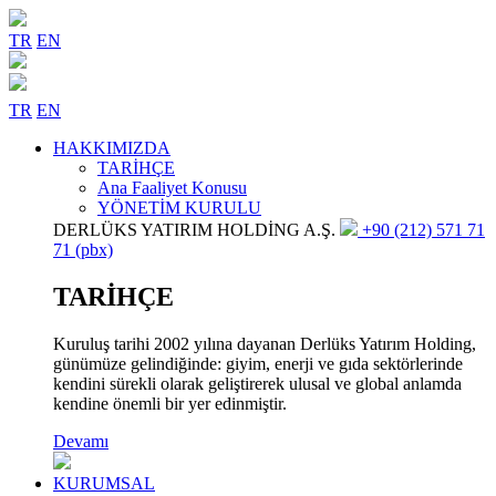
TR
EN
TR
EN
HAKKIMIZDA
TARİHÇE
Ana Faaliyet Konusu
YÖNETİM KURULU
DERLÜKS YATIRIM HOLDİNG A.Ş.
+90 (212) 571 71
71 (pbx)
TARİHÇE
Kuruluş tarihi 2002 yılına dayanan Derlüks Yatırım Holding,
günümüze gelindiğinde: giyim, enerji ve gıda sektörlerinde
kendini sürekli olarak geliştirerek ulusal ve global anlamda
kendine önemli bir yer edinmiştir.
Devamı
KURUMSAL