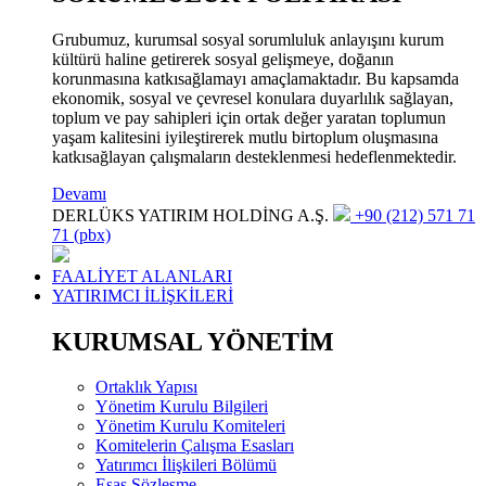
Grubumuz, kurumsal sosyal sorumluluk anlayışını kurum
kültürü haline getirerek sosyal gelişmeye, doğanın
korunmasına katkısağlamayı amaçlamaktadır. Bu kapsamda
ekonomik, sosyal ve çevresel konulara duyarlılık sağlayan,
toplum ve pay sahipleri için ortak değer yaratan toplumun
yaşam kalitesini iyileştirerek mutlu birtoplum oluşmasına
katkısağlayan çalışmaların desteklenmesi hedeflenmektedir.
Devamı
DERLÜKS YATIRIM HOLDİNG A.Ş.
+90 (212) 571 71
71 (pbx)
FAALİYET ALANLARI
YATIRIMCI İLİŞKİLERİ
KURUMSAL YÖNETİM
Ortaklık Yapısı
Yönetim Kurulu Bilgileri
Yönetim Kurulu Komiteleri
Komitelerin Çalışma Esasları
Yatırımcı İlişkileri Bölümü
Esas Sözleşme