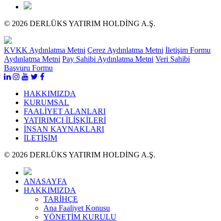
© 2026 DERLÜKS YATIRIM HOLDİNG A.Ş.
KVKK Aydınlatma Metni
Çerez Aydınlatma Metni
İletişim Formu
Aydınlatma Metni
Pay Sahibi Aydınlatma Metni
Veri Sahibi
Başvuru Formu
HAKKIMIZDA
KURUMSAL
FAALİYET ALANLARI
YATIRIMCI İLİŞKİLERİ
İNSAN KAYNAKLARI
İLETİŞİM
© 2026 DERLÜKS YATIRIM HOLDİNG A.Ş.
ANASAYFA
HAKKIMIZDA
TARİHÇE
Ana Faaliyet Konusu
YÖNETİM KURULU