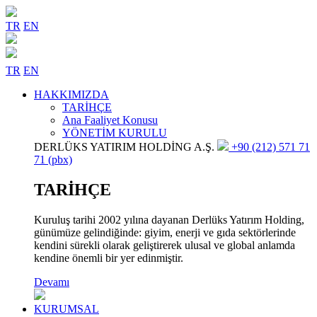
TR
EN
TR
EN
HAKKIMIZDA
TARİHÇE
Ana Faaliyet Konusu
YÖNETİM KURULU
DERLÜKS YATIRIM HOLDİNG A.Ş.
+90 (212) 571 71
71 (pbx)
TARİHÇE
Kuruluş tarihi 2002 yılına dayanan Derlüks Yatırım Holding,
günümüze gelindiğinde: giyim, enerji ve gıda sektörlerinde
kendini sürekli olarak geliştirerek ulusal ve global anlamda
kendine önemli bir yer edinmiştir.
Devamı
KURUMSAL