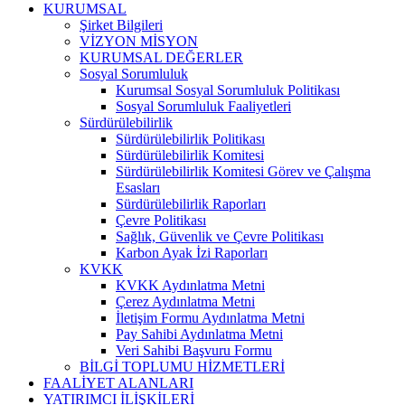
KURUMSAL
Şirket Bilgileri
VİZYON MİSYON
KURUMSAL DEĞERLER
Sosyal Sorumluluk
Kurumsal Sosyal Sorumluluk Politikası
Sosyal Sorumluluk Faaliyetleri
Sürdürülebilirlik
Sürdürülebilirlik Politikası
Sürdürülebilirlik Komitesi
Sürdürülebilirlik Komitesi Görev ve Çalışma
Esasları
Sürdürülebilirlik Raporları
Çevre Politikası
Sağlık, Güvenlik ve Çevre Politikası
Karbon Ayak İzi Raporları
KVKK
KVKK Aydınlatma Metni
Çerez Aydınlatma Metni
İletişim Formu Aydınlatma Metni
Pay Sahibi Aydınlatma Metni
Veri Sahibi Başvuru Formu
BİLGİ TOPLUMU HİZMETLERİ
FAALİYET ALANLARI
YATIRIMCI İLİŞKİLERİ