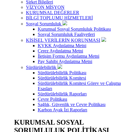
Şirket Bilgileri
VİZYON MİSYON
KURUMSAL DEĞERLER
BİLGİ TOPLUMU HİZMETLERİ
Sosyal Sorumluluk
Kurumsal Sosyal Sorumluluk Politikası
Sosyal Sorumluluk Faaliyetleri
KİŞİSEL VERİLERİN KORUNMASI
KVKK Aydınlatma Metni
Çerez Aydınlatma Metni
İletişim Formu Aydınlatma Metni
Pay Sahibi Aydınlatma Metni
Sürdürülebilirlik
Sürdürülebilirlik Politikası
Sürdürülebilirlik Komitesi
Sürdürülebilirlik Komitesi Görev ve Çalışma
Esasları
Sürdürülebilirlik Raporları
Çevre Politikası
Sağlık, Güvenlik ve Çevre Politikası
Karbon Ayak İzi Raporları
KURUMSAL SOSYAL
SORUMLULUK POLİTİKASI