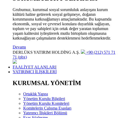
Grubumuz, kurumsal sosyal sorumluluk anlayışını kurum
kültürü haline getirerek sosyal gelişmeye, doğanın
korunmasına katkısağlamayı amaçlamaktadır. Bu kapsamda
ekonomik, sosyal ve çevresel konulara duyarlılık sağlayan,
toplum ve pay sahipleri için ortak değer yaratan toplumun
yaşam kalitesini iyileştirerek mutlu birtoplum oluşmasına
katkısağlayan çalışmaların desteklenmesi hedeflenmektedir.
Devamı
DERLÜKS YATIRIM HOLDİNG A.Ş.
+90 (212) 571 71
71 (pbx)
FAALİYET ALANLARI
YATIRIMCI İLİŞKİLERİ
KURUMSAL YÖNETİM
Ortaklık Yapısı
Yönetim Kurulu Bilgileri
Yönetim Kurulu Komiteleri
Komitelerin Çalışma Esasları
Yatırımcı İlişkileri Bölümü
Esas Sözleşme