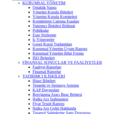
KURUMSAL YÖNETİM
Ortaklık Yapısı
Yönetim Kurulu Bilgileri
Yönetim Kurulu Komiteleri
Komitelerin Çalışma Esasları
Yatırımcı İlişkileri Bölümü
Politikalar
Esas Sözleşme
İç Yönergeler
Genel Kurul Toplantıları
Kurumsal Yönetim Uyum Raporu
Kurumsal Yönetim Bilgi Formu
ISO Belgeleri
FİNANSAL SONUÇLAR VE FAALİYETLER
Faaliyet Raporları
Finansal Raporlar
YATIRIMCI İLİŞKİLERİ
Hisse Bilgileri
Temettü ve Sermaye Artırımı
KAP Duyuruları
Borçlanma Aracı İhraç Belgesi
Halka Arz İzahnamesi
Fiyat Tespit Raporu
Halka Arz Geliri Hakkında
Tasarruf Sahiplerine Satış Duyurusu