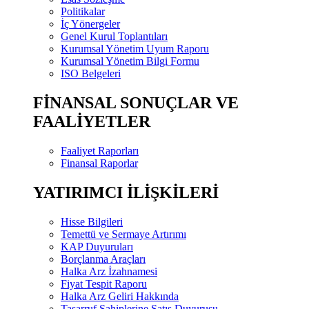
Politikalar
İç Yönergeler
Genel Kurul Toplantıları
Kurumsal Yönetim Uyum Raporu
Kurumsal Yönetim Bilgi Formu
ISO Belgeleri
FİNANSAL SONUÇLAR VE
FAALİYETLER
Faaliyet Raporları
Finansal Raporlar
YATIRIMCI İLİŞKİLERİ
Hisse Bilgileri
Temettü ve Sermaye Artırımı
KAP Duyuruları
Borçlanma Araçları
Halka Arz İzahnamesi
Fiyat Tespit Raporu
Halka Arz Geliri Hakkında
Tasarruf Sahiplerine Satış Duyurusu