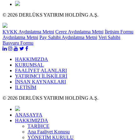
© 2026 DERLÜKS YATIRIM HOLDİNG A.Ş.
KVKK Aydınlatma Metni
Çerez Aydınlatma Metni
İletişim Formu
Aydınlatma Metni
Pay Sahibi Aydınlatma Metni
Veri Sahibi
Başvuru Formu
HAKKIMIZDA
KURUMSAL
FAALİYET ALANLARI
YATIRIMCI İLİŞKİLERİ
İNSAN KAYNAKLARI
İLETİŞİM
© 2026 DERLÜKS YATIRIM HOLDİNG A.Ş.
ANASAYFA
HAKKIMIZDA
TARİHÇE
Ana Faaliyet Konusu
YÖNETİM KURULU