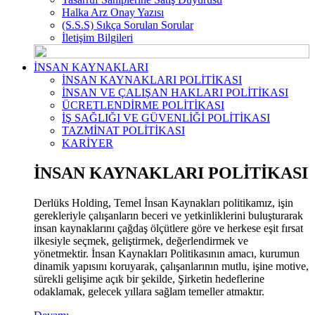
Halka Arz Onay Yazısı
(S.S.S) Sıkça Sorulan Sorular
İletişim Bilgileri
İNSAN KAYNAKLARI
İNSAN KAYNAKLARI POLİTİKASI
İNSAN VE ÇALIŞAN HAKLARI POLİTİKASI
ÜCRETLENDİRME POLİTİKASI
İŞ SAĞLIĞI VE GÜVENLİĞİ POLİTİKASI
TAZMİNAT POLİTİKASI
KARİYER
İNSAN KAYNAKLARI POLİTİKASI
Derlüks Holding, Temel İnsan Kaynakları politikamız, işin
gerekleriyle çalışanların beceri ve yetkinliklerini buluşturarak
insan kaynaklarını çağdaş ölçütlere göre ve herkese eşit fırsat
ilkesiyle seçmek, geliştirmek, değerlendirmek ve
yönetmektir. İnsan Kaynakları Politikasının amacı, kurumun
dinamik yapısını koruyarak, çalışanlarının mutlu, işine motive,
sürekli gelişime açık bir şekilde, Şirketin hedeflerine
odaklamak, gelecek yıllara sağlam temeller atmaktır.