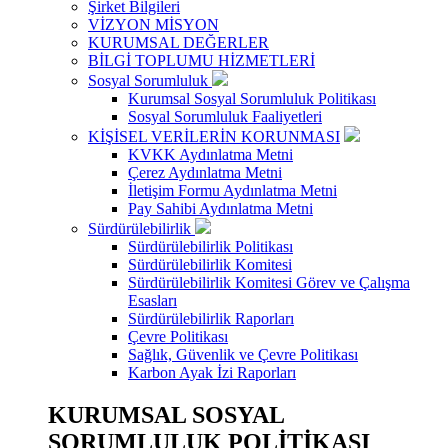
Şirket Bilgileri
VİZYON MİSYON
KURUMSAL DEĞERLER
BİLGİ TOPLUMU HİZMETLERİ
Sosyal Sorumluluk
Kurumsal Sosyal Sorumluluk Politikası
Sosyal Sorumluluk Faaliyetleri
KİŞİSEL VERİLERİN KORUNMASI
KVKK Aydınlatma Metni
Çerez Aydınlatma Metni
İletişim Formu Aydınlatma Metni
Pay Sahibi Aydınlatma Metni
Sürdürülebilirlik
Sürdürülebilirlik Politikası
Sürdürülebilirlik Komitesi
Sürdürülebilirlik Komitesi Görev ve Çalışma
Esasları
Sürdürülebilirlik Raporları
Çevre Politikası
Sağlık, Güvenlik ve Çevre Politikası
Karbon Ayak İzi Raporları
KURUMSAL SOSYAL
SORUMLULUK POLİTİKASI