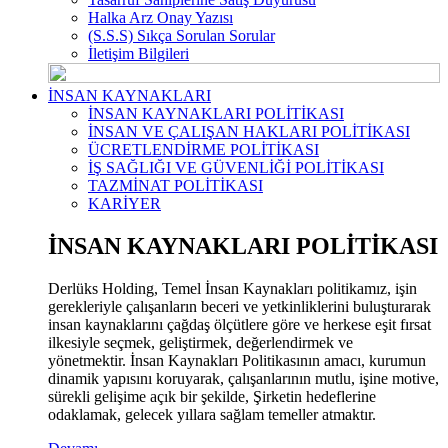
Halka Arz Onay Yazısı
(S.S.S) Sıkça Sorulan Sorular
İletişim Bilgileri
İNSAN KAYNAKLARI
İNSAN KAYNAKLARI POLİTİKASI
İNSAN VE ÇALIŞAN HAKLARI POLİTİKASI
ÜCRETLENDİRME POLİTİKASI
İŞ SAĞLIĞI VE GÜVENLİĞİ POLİTİKASI
TAZMİNAT POLİTİKASI
KARİYER
İNSAN KAYNAKLARI POLİTİKASI
Derlüks Holding, Temel İnsan Kaynakları politikamız, işin
gerekleriyle çalışanların beceri ve yetkinliklerini buluşturarak
insan kaynaklarını çağdaş ölçütlere göre ve herkese eşit fırsat
ilkesiyle seçmek, geliştirmek, değerlendirmek ve
yönetmektir. İnsan Kaynakları Politikasının amacı, kurumun
dinamik yapısını koruyarak, çalışanlarının mutlu, işine motive,
sürekli gelişime açık bir şekilde, Şirketin hedeflerine
odaklamak, gelecek yıllara sağlam temeller atmaktır.