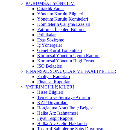
KURUMSAL YÖNETİM
Ortaklık Yapısı
Yönetim Kurulu Bilgileri
Yönetim Kurulu Komiteleri
Komitelerin Çalışma Esasları
Yatırımcı İlişkileri Bölümü
Politikalar
Esas Sözleşme
İç Yönergeler
Genel Kurul Toplantıları
Kurumsal Yönetim Uyum Raporu
Kurumsal Yönetim Bilgi Formu
ISO Belgeleri
FİNANSAL SONUÇLAR VE FAALİYETLER
Faaliyet Raporları
Finansal Raporlar
YATIRIMCI İLİŞKİLERİ
Hisse Bilgileri
Temettü ve Sermaye Artırımı
KAP Duyuruları
Borçlanma Aracı İhraç Belgesi
Halka Arz İzahnamesi
Fiyat Tespit Raporu
Halka Arz Geliri Hakkında
Tasarruf Sahiplerine Satış Duyurusu