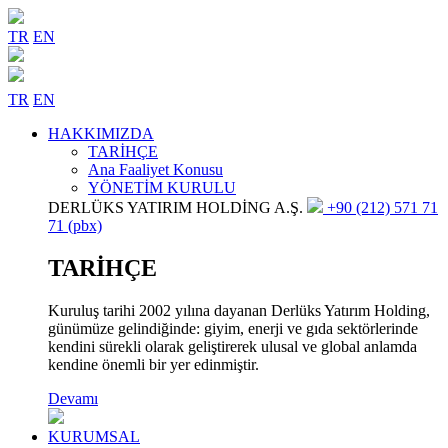
TR
EN
TR
EN
HAKKIMIZDA
TARİHÇE
Ana Faaliyet Konusu
YÖNETİM KURULU
DERLÜKS YATIRIM HOLDİNG A.Ş.
+90 (212) 571 71
71 (pbx)
TARİHÇE
Kuruluş tarihi 2002 yılına dayanan Derlüks Yatırım Holding,
günümüze gelindiğinde: giyim, enerji ve gıda sektörlerinde
kendini sürekli olarak geliştirerek ulusal ve global anlamda
kendine önemli bir yer edinmiştir.
Devamı
KURUMSAL