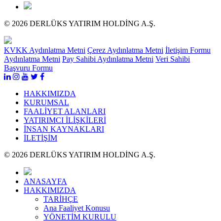
© 2026 DERLÜKS YATIRIM HOLDİNG A.Ş.
KVKK Aydınlatma Metni
Çerez Aydınlatma Metni
İletişim Formu
Aydınlatma Metni
Pay Sahibi Aydınlatma Metni
Veri Sahibi
Başvuru Formu
HAKKIMIZDA
KURUMSAL
FAALİYET ALANLARI
YATIRIMCI İLİŞKİLERİ
İNSAN KAYNAKLARI
İLETİŞİM
© 2026 DERLÜKS YATIRIM HOLDİNG A.Ş.
ANASAYFA
HAKKIMIZDA
TARİHÇE
Ana Faaliyet Konusu
YÖNETİM KURULU