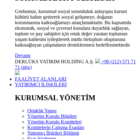
Grubumuz, kurumsal sosyal sorumluluk anlayışını kurum
kültürü haline getirerek sosyal gelişmeye, doğanın
korunmasına katkısağlamayı amaçlamaktadır. Bu kapsamda
ekonomik, sosyal ve çevresel konulara duyarlılık sağlayan,
toplum ve pay sahipleri için ortak değer yaratan toplumun
yaşam kalitesini iyileştirerek mutlu birtoplum oluşmasına
katkısağlayan çalışmaların desteklenmesi hedeflenmektedir.
Devamı
DERLÜKS YATIRIM HOLDİNG A.Ş.
+90 (212) 571 71
71 (pbx)
FAALİYET ALANLARI
YATIRIMCI İLİŞKİLERİ
KURUMSAL YÖNETİM
Ortaklık Yapısı
Yönetim Kurulu Bilgileri
Yönetim Kurulu Komiteleri
Komitelerin Çalışma Esasları
Yatırımcı İlişkileri Bölümü
Esas Sözleşme