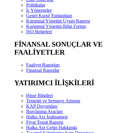
Politikalar
İç Yönergeler
Genel Kurul Toplantıları
Kurumsal Yönetim Uyum Raporu
Kurumsal Yönetim Bilgi Formu
ISO Belgeleri
FİNANSAL SONUÇLAR VE
FAALİYETLER
Faaliyet Raporları
Finansal Raporlar
YATIRIMCI İLİŞKİLERİ
Hisse Bilgileri
Temettü ve Sermaye Artırımı
KAP Duyuruları
Borçlanma Araçları
Halka Arz İzahnamesi
Fiyat Tespit Raporu
Halka Arz Geliri Hakkında
Tasarruf Sahiplerine Satış Duyurusu