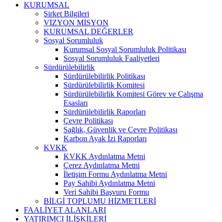
KURUMSAL
Şirket Bilgileri
VİZYON MİSYON
KURUMSAL DEĞERLER
Sosyal Sorumluluk
Kurumsal Sosyal Sorumluluk Politikası
Sosyal Sorumluluk Faaliyetleri
Sürdürülebilirlik
Sürdürülebilirlik Politikası
Sürdürülebilirlik Komitesi
Sürdürülebilirlik Komitesi Görev ve Çalışma
Esasları
Sürdürülebilirlik Raporları
Çevre Politikası
Sağlık, Güvenlik ve Çevre Politikası
Karbon Ayak İzi Raporları
KVKK
KVKK Aydınlatma Metni
Çerez Aydınlatma Metni
İletişim Formu Aydınlatma Metni
Pay Sahibi Aydınlatma Metni
Veri Sahibi Başvuru Formu
BİLGİ TOPLUMU HİZMETLERİ
FAALİYET ALANLARI
YATIRIMCI İLİŞKİLERİ