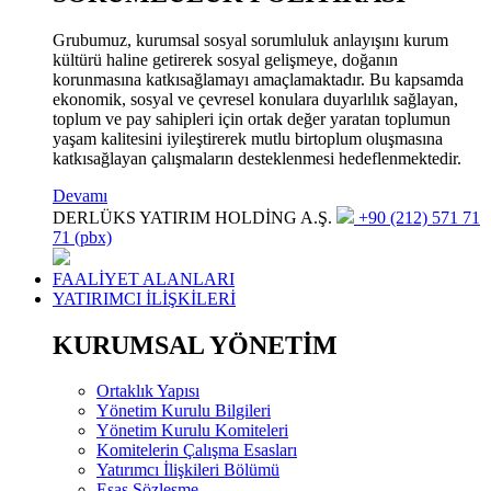
Grubumuz, kurumsal sosyal sorumluluk anlayışını kurum
kültürü haline getirerek sosyal gelişmeye, doğanın
korunmasına katkısağlamayı amaçlamaktadır. Bu kapsamda
ekonomik, sosyal ve çevresel konulara duyarlılık sağlayan,
toplum ve pay sahipleri için ortak değer yaratan toplumun
yaşam kalitesini iyileştirerek mutlu birtoplum oluşmasına
katkısağlayan çalışmaların desteklenmesi hedeflenmektedir.
Devamı
DERLÜKS YATIRIM HOLDİNG A.Ş.
+90 (212) 571 71
71 (pbx)
FAALİYET ALANLARI
YATIRIMCI İLİŞKİLERİ
KURUMSAL YÖNETİM
Ortaklık Yapısı
Yönetim Kurulu Bilgileri
Yönetim Kurulu Komiteleri
Komitelerin Çalışma Esasları
Yatırımcı İlişkileri Bölümü
Esas Sözleşme