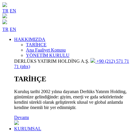
TR
EN
TR
EN
HAKKIMIZDA
TARİHÇE
Ana Faaliyet Konusu
YÖNETİM KURULU
DERLÜKS YATIRIM HOLDİNG A.Ş.
+90 (212) 571 71
71 (pbx)
TARİHÇE
Kuruluş tarihi 2002 yılına dayanan Derlüks Yatırım Holding,
günümüze gelindiğinde: giyim, enerji ve gıda sektörlerinde
kendini sürekli olarak geliştirerek ulusal ve global anlamda
kendine önemli bir yer edinmiştir.
Devamı
KURUMSAL