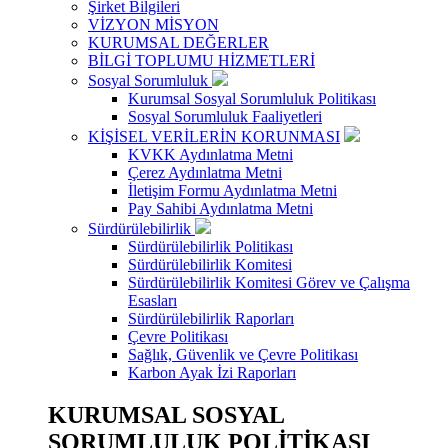
Şirket Bilgileri
VİZYON MİSYON
KURUMSAL DEĞERLER
BİLGİ TOPLUMU HİZMETLERİ
Sosyal Sorumluluk
Kurumsal Sosyal Sorumluluk Politikası
Sosyal Sorumluluk Faaliyetleri
KİŞİSEL VERİLERİN KORUNMASI
KVKK Aydınlatma Metni
Çerez Aydınlatma Metni
İletişim Formu Aydınlatma Metni
Pay Sahibi Aydınlatma Metni
Sürdürülebilirlik
Sürdürülebilirlik Politikası
Sürdürülebilirlik Komitesi
Sürdürülebilirlik Komitesi Görev ve Çalışma
Esasları
Sürdürülebilirlik Raporları
Çevre Politikası
Sağlık, Güvenlik ve Çevre Politikası
Karbon Ayak İzi Raporları
KURUMSAL SOSYAL
SORUMLULUK POLİTİKASI