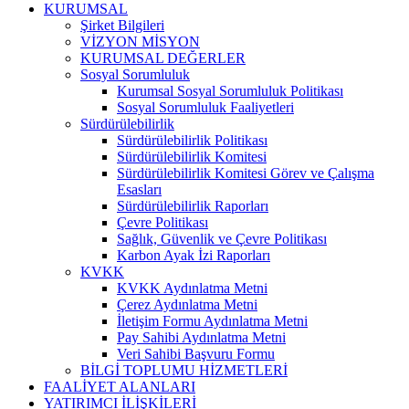
KURUMSAL
Şirket Bilgileri
VİZYON MİSYON
KURUMSAL DEĞERLER
Sosyal Sorumluluk
Kurumsal Sosyal Sorumluluk Politikası
Sosyal Sorumluluk Faaliyetleri
Sürdürülebilirlik
Sürdürülebilirlik Politikası
Sürdürülebilirlik Komitesi
Sürdürülebilirlik Komitesi Görev ve Çalışma
Esasları
Sürdürülebilirlik Raporları
Çevre Politikası
Sağlık, Güvenlik ve Çevre Politikası
Karbon Ayak İzi Raporları
KVKK
KVKK Aydınlatma Metni
Çerez Aydınlatma Metni
İletişim Formu Aydınlatma Metni
Pay Sahibi Aydınlatma Metni
Veri Sahibi Başvuru Formu
BİLGİ TOPLUMU HİZMETLERİ
FAALİYET ALANLARI
YATIRIMCI İLİŞKİLERİ