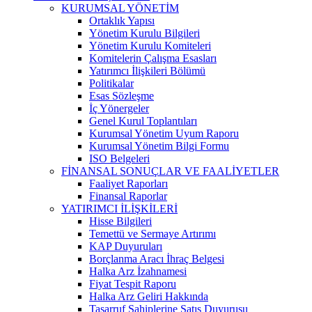
KURUMSAL YÖNETİM
Ortaklık Yapısı
Yönetim Kurulu Bilgileri
Yönetim Kurulu Komiteleri
Komitelerin Çalışma Esasları
Yatırımcı İlişkileri Bölümü
Politikalar
Esas Sözleşme
İç Yönergeler
Genel Kurul Toplantıları
Kurumsal Yönetim Uyum Raporu
Kurumsal Yönetim Bilgi Formu
ISO Belgeleri
FİNANSAL SONUÇLAR VE FAALİYETLER
Faaliyet Raporları
Finansal Raporlar
YATIRIMCI İLİŞKİLERİ
Hisse Bilgileri
Temettü ve Sermaye Artırımı
KAP Duyuruları
Borçlanma Aracı İhraç Belgesi
Halka Arz İzahnamesi
Fiyat Tespit Raporu
Halka Arz Geliri Hakkında
Tasarruf Sahiplerine Satış Duyurusu