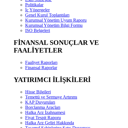
Politikalar
İç Yönergeler
Genel Kurul Toplantıları
Kurumsal Yönetim Uyum Raporu
Kurumsal Yönetim Bilgi Formu
ISO Belgeleri
FİNANSAL SONUÇLAR VE
FAALİYETLER
Faaliyet Raporları
Finansal Raporlar
YATIRIMCI İLİŞKİLERİ
Hisse Bilgileri
Temettü ve Sermaye Artırımı
KAP Duyuruları
Borçlanma Araçları
Halka Arz İzahnamesi
Fiyat Tespit Raporu
Halka Arz Geliri Hakkında
Tasarruf Sahiplerine Satış Duyurusu