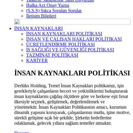
Halka Arz Onay Yazısı
(S.S.S) Sıkça Sorulan Sorular
İletişim Bilgileri
İNSAN KAYNAKLARI
İNSAN KAYNAKLARI POLİTİKASI
İNSAN VE ÇALIŞAN HAKLARI POLİTİKASI
ÜCRETLENDİRME POLİTİKASI
İŞ SAĞLIĞI VE GÜVENLİĞİ POLİTİKASI
TAZMİNAT POLİTİKASI
KARİYER
İNSAN KAYNAKLARI POLİTİKASI
Derlüks Holding, Temel İnsan Kaynakları politikamız, işin
gerekleriyle çalışanların beceri ve yetkinliklerini buluşturarak
insan kaynaklarını çağdaş ölçütlere göre ve herkese eşit fırsat
ilkesiyle seçmek, geliştirmek, değerlendirmek ve
yönetmektir. İnsan Kaynakları Politikasının amacı, kurumun
dinamik yapısını koruyarak, çalışanlarının mutlu, işine motive,
sürekli gelişime açık bir şekilde, Şirketin hedeflerine
odaklamak, gelecek yıllara sağlam temeller atmaktır.