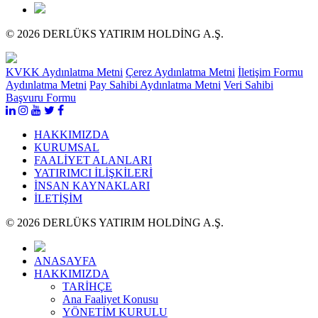
© 2026 DERLÜKS YATIRIM HOLDİNG A.Ş.
KVKK Aydınlatma Metni
Çerez Aydınlatma Metni
İletişim Formu
Aydınlatma Metni
Pay Sahibi Aydınlatma Metni
Veri Sahibi
Başvuru Formu
HAKKIMIZDA
KURUMSAL
FAALİYET ALANLARI
YATIRIMCI İLİŞKİLERİ
İNSAN KAYNAKLARI
İLETİŞİM
© 2026 DERLÜKS YATIRIM HOLDİNG A.Ş.
ANASAYFA
HAKKIMIZDA
TARİHÇE
Ana Faaliyet Konusu
YÖNETİM KURULU