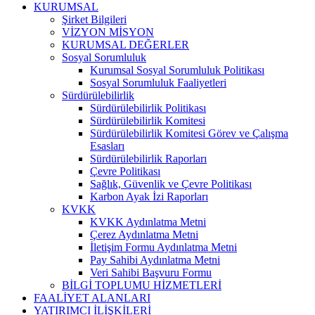
KURUMSAL
Şirket Bilgileri
VİZYON MİSYON
KURUMSAL DEĞERLER
Sosyal Sorumluluk
Kurumsal Sosyal Sorumluluk Politikası
Sosyal Sorumluluk Faaliyetleri
Sürdürülebilirlik
Sürdürülebilirlik Politikası
Sürdürülebilirlik Komitesi
Sürdürülebilirlik Komitesi Görev ve Çalışma
Esasları
Sürdürülebilirlik Raporları
Çevre Politikası
Sağlık, Güvenlik ve Çevre Politikası
Karbon Ayak İzi Raporları
KVKK
KVKK Aydınlatma Metni
Çerez Aydınlatma Metni
İletişim Formu Aydınlatma Metni
Pay Sahibi Aydınlatma Metni
Veri Sahibi Başvuru Formu
BİLGİ TOPLUMU HİZMETLERİ
FAALİYET ALANLARI
YATIRIMCI İLİŞKİLERİ