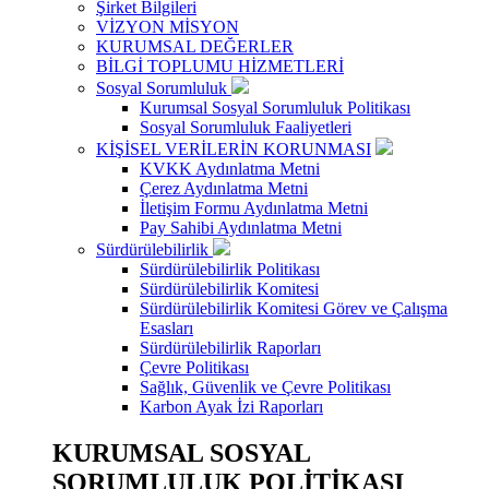
Şirket Bilgileri
VİZYON MİSYON
KURUMSAL DEĞERLER
BİLGİ TOPLUMU HİZMETLERİ
Sosyal Sorumluluk
Kurumsal Sosyal Sorumluluk Politikası
Sosyal Sorumluluk Faaliyetleri
KİŞİSEL VERİLERİN KORUNMASI
KVKK Aydınlatma Metni
Çerez Aydınlatma Metni
İletişim Formu Aydınlatma Metni
Pay Sahibi Aydınlatma Metni
Sürdürülebilirlik
Sürdürülebilirlik Politikası
Sürdürülebilirlik Komitesi
Sürdürülebilirlik Komitesi Görev ve Çalışma
Esasları
Sürdürülebilirlik Raporları
Çevre Politikası
Sağlık, Güvenlik ve Çevre Politikası
Karbon Ayak İzi Raporları
KURUMSAL SOSYAL
SORUMLULUK POLİTİKASI