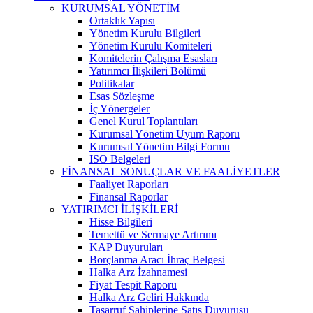
KURUMSAL YÖNETİM
Ortaklık Yapısı
Yönetim Kurulu Bilgileri
Yönetim Kurulu Komiteleri
Komitelerin Çalışma Esasları
Yatırımcı İlişkileri Bölümü
Politikalar
Esas Sözleşme
İç Yönergeler
Genel Kurul Toplantıları
Kurumsal Yönetim Uyum Raporu
Kurumsal Yönetim Bilgi Formu
ISO Belgeleri
FİNANSAL SONUÇLAR VE FAALİYETLER
Faaliyet Raporları
Finansal Raporlar
YATIRIMCI İLİŞKİLERİ
Hisse Bilgileri
Temettü ve Sermaye Artırımı
KAP Duyuruları
Borçlanma Aracı İhraç Belgesi
Halka Arz İzahnamesi
Fiyat Tespit Raporu
Halka Arz Geliri Hakkında
Tasarruf Sahiplerine Satış Duyurusu