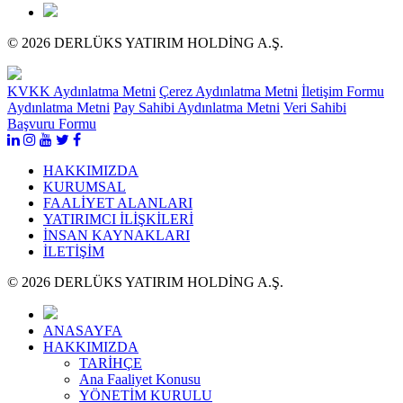
© 2026 DERLÜKS YATIRIM HOLDİNG A.Ş.
KVKK Aydınlatma Metni
Çerez Aydınlatma Metni
İletişim Formu
Aydınlatma Metni
Pay Sahibi Aydınlatma Metni
Veri Sahibi
Başvuru Formu
HAKKIMIZDA
KURUMSAL
FAALİYET ALANLARI
YATIRIMCI İLİŞKİLERİ
İNSAN KAYNAKLARI
İLETİŞİM
© 2026 DERLÜKS YATIRIM HOLDİNG A.Ş.
ANASAYFA
HAKKIMIZDA
TARİHÇE
Ana Faaliyet Konusu
YÖNETİM KURULU