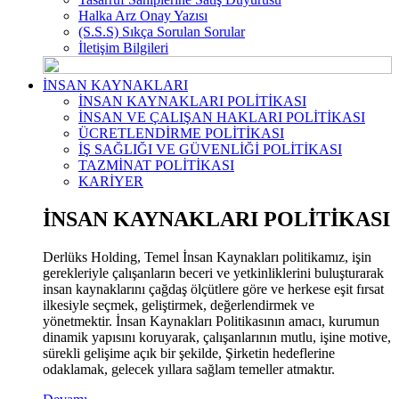
Halka Arz Onay Yazısı
(S.S.S) Sıkça Sorulan Sorular
İletişim Bilgileri
İNSAN KAYNAKLARI
İNSAN KAYNAKLARI POLİTİKASI
İNSAN VE ÇALIŞAN HAKLARI POLİTİKASI
ÜCRETLENDİRME POLİTİKASI
İŞ SAĞLIĞI VE GÜVENLİĞİ POLİTİKASI
TAZMİNAT POLİTİKASI
KARİYER
İNSAN KAYNAKLARI POLİTİKASI
Derlüks Holding, Temel İnsan Kaynakları politikamız, işin
gerekleriyle çalışanların beceri ve yetkinliklerini buluşturarak
insan kaynaklarını çağdaş ölçütlere göre ve herkese eşit fırsat
ilkesiyle seçmek, geliştirmek, değerlendirmek ve
yönetmektir. İnsan Kaynakları Politikasının amacı, kurumun
dinamik yapısını koruyarak, çalışanlarının mutlu, işine motive,
sürekli gelişime açık bir şekilde, Şirketin hedeflerine
odaklamak, gelecek yıllara sağlam temeller atmaktır.