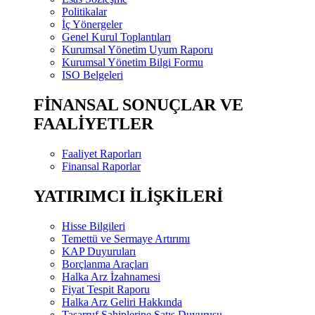
Politikalar
İç Yönergeler
Genel Kurul Toplantıları
Kurumsal Yönetim Uyum Raporu
Kurumsal Yönetim Bilgi Formu
ISO Belgeleri
FİNANSAL SONUÇLAR VE
FAALİYETLER
Faaliyet Raporları
Finansal Raporlar
YATIRIMCI İLİŞKİLERİ
Hisse Bilgileri
Temettü ve Sermaye Artırımı
KAP Duyuruları
Borçlanma Araçları
Halka Arz İzahnamesi
Fiyat Tespit Raporu
Halka Arz Geliri Hakkında
Tasarruf Sahiplerine Satış Duyurusu