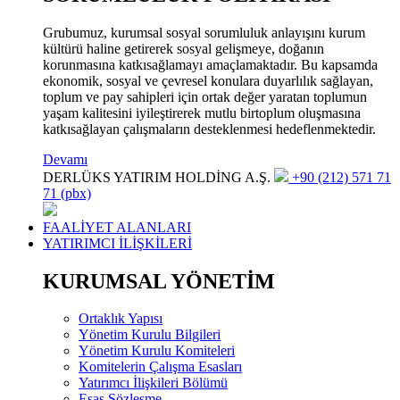
Grubumuz, kurumsal sosyal sorumluluk anlayışını kurum
kültürü haline getirerek sosyal gelişmeye, doğanın
korunmasına katkısağlamayı amaçlamaktadır. Bu kapsamda
ekonomik, sosyal ve çevresel konulara duyarlılık sağlayan,
toplum ve pay sahipleri için ortak değer yaratan toplumun
yaşam kalitesini iyileştirerek mutlu birtoplum oluşmasına
katkısağlayan çalışmaların desteklenmesi hedeflenmektedir.
Devamı
DERLÜKS YATIRIM HOLDİNG A.Ş.
+90 (212) 571 71
71 (pbx)
FAALİYET ALANLARI
YATIRIMCI İLİŞKİLERİ
KURUMSAL YÖNETİM
Ortaklık Yapısı
Yönetim Kurulu Bilgileri
Yönetim Kurulu Komiteleri
Komitelerin Çalışma Esasları
Yatırımcı İlişkileri Bölümü
Esas Sözleşme