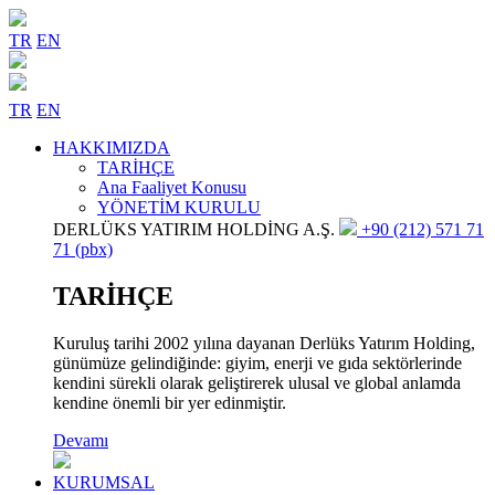
TR
EN
TR
EN
HAKKIMIZDA
TARİHÇE
Ana Faaliyet Konusu
YÖNETİM KURULU
DERLÜKS YATIRIM HOLDİNG A.Ş.
+90 (212) 571 71
71 (pbx)
TARİHÇE
Kuruluş tarihi 2002 yılına dayanan Derlüks Yatırım Holding,
günümüze gelindiğinde: giyim, enerji ve gıda sektörlerinde
kendini sürekli olarak geliştirerek ulusal ve global anlamda
kendine önemli bir yer edinmiştir.
Devamı
KURUMSAL