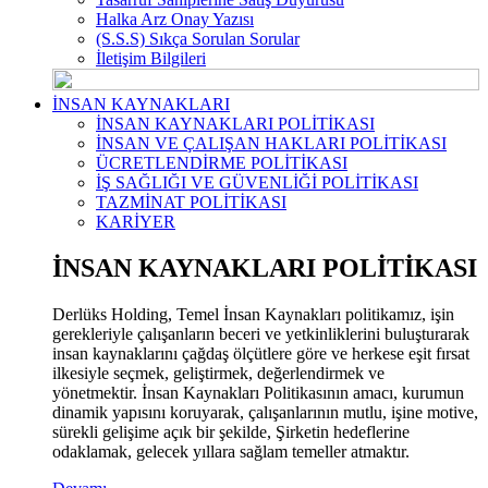
Halka Arz Onay Yazısı
(S.S.S) Sıkça Sorulan Sorular
İletişim Bilgileri
İNSAN KAYNAKLARI
İNSAN KAYNAKLARI POLİTİKASI
İNSAN VE ÇALIŞAN HAKLARI POLİTİKASI
ÜCRETLENDİRME POLİTİKASI
İŞ SAĞLIĞI VE GÜVENLİĞİ POLİTİKASI
TAZMİNAT POLİTİKASI
KARİYER
İNSAN KAYNAKLARI POLİTİKASI
Derlüks Holding, Temel İnsan Kaynakları politikamız, işin
gerekleriyle çalışanların beceri ve yetkinliklerini buluşturarak
insan kaynaklarını çağdaş ölçütlere göre ve herkese eşit fırsat
ilkesiyle seçmek, geliştirmek, değerlendirmek ve
yönetmektir. İnsan Kaynakları Politikasının amacı, kurumun
dinamik yapısını koruyarak, çalışanlarının mutlu, işine motive,
sürekli gelişime açık bir şekilde, Şirketin hedeflerine
odaklamak, gelecek yıllara sağlam temeller atmaktır.