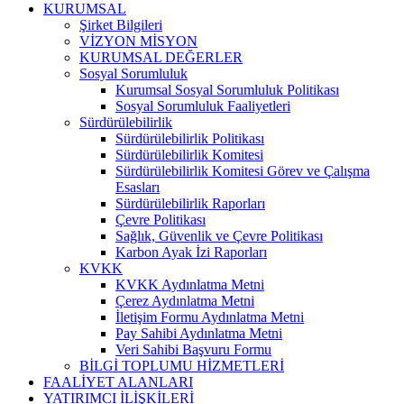
KURUMSAL
Şirket Bilgileri
VİZYON MİSYON
KURUMSAL DEĞERLER
Sosyal Sorumluluk
Kurumsal Sosyal Sorumluluk Politikası
Sosyal Sorumluluk Faaliyetleri
Sürdürülebilirlik
Sürdürülebilirlik Politikası
Sürdürülebilirlik Komitesi
Sürdürülebilirlik Komitesi Görev ve Çalışma
Esasları
Sürdürülebilirlik Raporları
Çevre Politikası
Sağlık, Güvenlik ve Çevre Politikası
Karbon Ayak İzi Raporları
KVKK
KVKK Aydınlatma Metni
Çerez Aydınlatma Metni
İletişim Formu Aydınlatma Metni
Pay Sahibi Aydınlatma Metni
Veri Sahibi Başvuru Formu
BİLGİ TOPLUMU HİZMETLERİ
FAALİYET ALANLARI
YATIRIMCI İLİŞKİLERİ