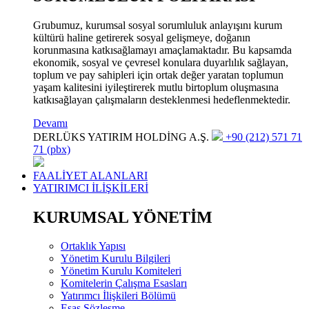
Grubumuz, kurumsal sosyal sorumluluk anlayışını kurum
kültürü haline getirerek sosyal gelişmeye, doğanın
korunmasına katkısağlamayı amaçlamaktadır. Bu kapsamda
ekonomik, sosyal ve çevresel konulara duyarlılık sağlayan,
toplum ve pay sahipleri için ortak değer yaratan toplumun
yaşam kalitesini iyileştirerek mutlu birtoplum oluşmasına
katkısağlayan çalışmaların desteklenmesi hedeflenmektedir.
Devamı
DERLÜKS YATIRIM HOLDİNG A.Ş.
+90 (212) 571 71
71 (pbx)
FAALİYET ALANLARI
YATIRIMCI İLİŞKİLERİ
KURUMSAL YÖNETİM
Ortaklık Yapısı
Yönetim Kurulu Bilgileri
Yönetim Kurulu Komiteleri
Komitelerin Çalışma Esasları
Yatırımcı İlişkileri Bölümü
Esas Sözleşme