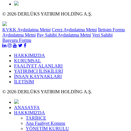
© 2026 DERLÜKS YATIRIM HOLDİNG A.Ş.
KVKK Aydınlatma Metni
Çerez Aydınlatma Metni
İletişim Formu
Aydınlatma Metni
Pay Sahibi Aydınlatma Metni
Veri Sahibi
Başvuru Formu
HAKKIMIZDA
KURUMSAL
FAALİYET ALANLARI
YATIRIMCI İLİŞKİLERİ
İNSAN KAYNAKLARI
İLETİŞİM
© 2026 DERLÜKS YATIRIM HOLDİNG A.Ş.
ANASAYFA
HAKKIMIZDA
TARİHÇE
Ana Faaliyet Konusu
YÖNETİM KURULU