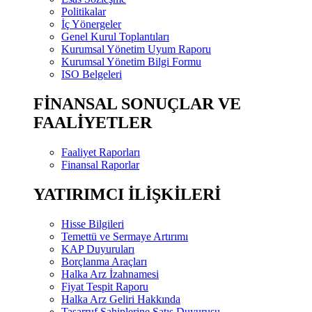
Politikalar
İç Yönergeler
Genel Kurul Toplantıları
Kurumsal Yönetim Uyum Raporu
Kurumsal Yönetim Bilgi Formu
ISO Belgeleri
FİNANSAL SONUÇLAR VE
FAALİYETLER
Faaliyet Raporları
Finansal Raporlar
YATIRIMCI İLİŞKİLERİ
Hisse Bilgileri
Temettü ve Sermaye Artırımı
KAP Duyuruları
Borçlanma Araçları
Halka Arz İzahnamesi
Fiyat Tespit Raporu
Halka Arz Geliri Hakkında
Tasarruf Sahiplerine Satış Duyurusu