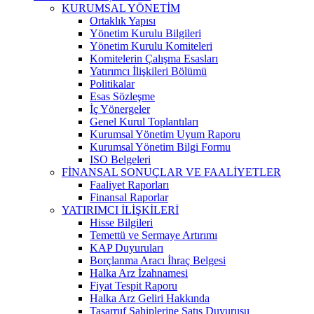
KURUMSAL YÖNETİM
Ortaklık Yapısı
Yönetim Kurulu Bilgileri
Yönetim Kurulu Komiteleri
Komitelerin Çalışma Esasları
Yatırımcı İlişkileri Bölümü
Politikalar
Esas Sözleşme
İç Yönergeler
Genel Kurul Toplantıları
Kurumsal Yönetim Uyum Raporu
Kurumsal Yönetim Bilgi Formu
ISO Belgeleri
FİNANSAL SONUÇLAR VE FAALİYETLER
Faaliyet Raporları
Finansal Raporlar
YATIRIMCI İLİŞKİLERİ
Hisse Bilgileri
Temettü ve Sermaye Artırımı
KAP Duyuruları
Borçlanma Aracı İhraç Belgesi
Halka Arz İzahnamesi
Fiyat Tespit Raporu
Halka Arz Geliri Hakkında
Tasarruf Sahiplerine Satış Duyurusu