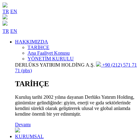
TR
EN
TR
EN
HAKKIMIZDA
TARİHÇE
Ana Faaliyet Konusu
YÖNETİM KURULU
DERLÜKS YATIRIM HOLDİNG A.Ş.
+90 (212) 571 71
71 (pbx)
TARİHÇE
Kuruluş tarihi 2002 yılına dayanan Derlüks Yatırım Holding,
günümüze gelindiğinde: giyim, enerji ve gıda sektörlerinde
kendini sürekli olarak geliştirerek ulusal ve global anlamda
kendine önemli bir yer edinmiştir.
Devamı
KURUMSAL