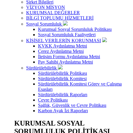
Şirket Bilgileri
VİZYON MİSYON
KURUMSAL DEĞERLER
BİLGİ TOPLUMU HİZMETLERİ
Sosyal Sorumluluk
Kurumsal Sosyal Sorumluluk Politikası
Sosyal Sorumluluk Faaliyetleri
KİŞİSEL VERİLERİN KORUNMASI
KVKK Aydınlatma Metni
Çerez Aydınlatma Metni
İletişim Formu Aydınlatma Metni
Pay Sahibi Aydınlatma Metni
Sürdürülebilirlik
Sürdürülebilirlik Politikası
Sürdürülebilirlik Komitesi
Sürdürülebilirlik Komitesi Görev ve Çalışma
Esasları
Sürdürülebilirlik Raporları
Çevre Politikası
Sağlık, Güvenlik ve Çevre Politikası
Karbon Ayak İzi Raporları
KURUMSAL SOSYAL
SORUMLULUK POLİTİKASI