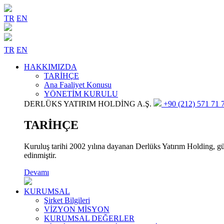
TR
EN
TR
EN
HAKKIMIZDA
TARİHÇE
Ana Faaliyet Konusu
YÖNETİM KURULU
DERLÜKS YATIRIM HOLDİNG A.Ş.
+90 (212) 571 71 7
TARİHÇE
Kuruluş tarihi 2002 yılına dayanan Derlüks Yatırım Holding, gün
edinmiştir.
Devamı
KURUMSAL
Şirket Bilgileri
VİZYON MİSYON
KURUMSAL DEĞERLER