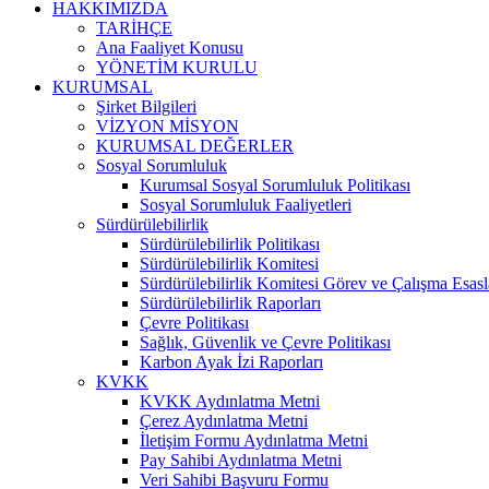
HAKKIMIZDA
TARİHÇE
Ana Faaliyet Konusu
YÖNETİM KURULU
KURUMSAL
Şirket Bilgileri
VİZYON MİSYON
KURUMSAL DEĞERLER
Sosyal Sorumluluk
Kurumsal Sosyal Sorumluluk Politikası
Sosyal Sorumluluk Faaliyetleri
Sürdürülebilirlik
Sürdürülebilirlik Politikası
Sürdürülebilirlik Komitesi
Sürdürülebilirlik Komitesi Görev ve Çalışma Esasl
Sürdürülebilirlik Raporları
Çevre Politikası
Sağlık, Güvenlik ve Çevre Politikası
Karbon Ayak İzi Raporları
KVKK
KVKK Aydınlatma Metni
Çerez Aydınlatma Metni
İletişim Formu Aydınlatma Metni
Pay Sahibi Aydınlatma Metni
Veri Sahibi Başvuru Formu