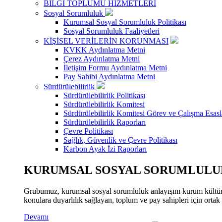
BİLGİ TOPLUMU HİZMETLERİ
Sosyal Sorumluluk
Kurumsal Sosyal Sorumluluk Politikası
Sosyal Sorumluluk Faaliyetleri
KİŞİSEL VERİLERİN KORUNMASI
KVKK Aydınlatma Metni
Çerez Aydınlatma Metni
İletişim Formu Aydınlatma Metni
Pay Sahibi Aydınlatma Metni
Sürdürülebilirlik
Sürdürülebilirlik Politikası
Sürdürülebilirlik Komitesi
Sürdürülebilirlik Komitesi Görev ve Çalışma Esasl
Sürdürülebilirlik Raporları
Çevre Politikası
Sağlık, Güvenlik ve Çevre Politikası
Karbon Ayak İzi Raporları
KURUMSAL SOSYAL SORUMLULUK
Grubumuz, kurumsal sosyal sorumluluk anlayışını kurum kültür
konulara duyarlılık sağlayan, toplum ve pay sahipleri için orta
Devamı