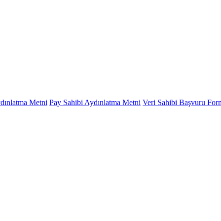
ydınlatma Metni
Pay Sahibi Aydınlatma Metni
Veri Sahibi Başvuru Fo