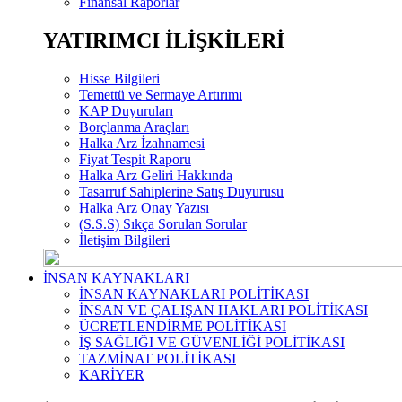
Finansal Raporlar
YATIRIMCI İLİŞKİLERİ
Hisse Bilgileri
Temettü ve Sermaye Artırımı
KAP Duyuruları
Borçlanma Araçları
Halka Arz İzahnamesi
Fiyat Tespit Raporu
Halka Arz Geliri Hakkında
Tasarruf Sahiplerine Satış Duyurusu
Halka Arz Onay Yazısı
(S.S.S) Sıkça Sorulan Sorular
İletişim Bilgileri
İNSAN KAYNAKLARI
İNSAN KAYNAKLARI POLİTİKASI
İNSAN VE ÇALIŞAN HAKLARI POLİTİKASI
ÜCRETLENDİRME POLİTİKASI
İŞ SAĞLIĞI VE GÜVENLİĞİ POLİTİKASI
TAZMİNAT POLİTİKASI
KARİYER