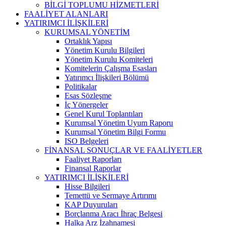
BİLGİ TOPLUMU HİZMETLERİ
FAALİYET ALANLARI
YATIRIMCI İLİŞKİLERİ
KURUMSAL YÖNETİM
Ortaklık Yapısı
Yönetim Kurulu Bilgileri
Yönetim Kurulu Komiteleri
Komitelerin Çalışma Esasları
Yatırımcı İlişkileri Bölümü
Politikalar
Esas Sözleşme
İç Yönergeler
Genel Kurul Toplantıları
Kurumsal Yönetim Uyum Raporu
Kurumsal Yönetim Bilgi Formu
ISO Belgeleri
FİNANSAL SONUÇLAR VE FAALİYETLER
Faaliyet Raporları
Finansal Raporlar
YATIRIMCI İLİŞKİLERİ
Hisse Bilgileri
Temettü ve Sermaye Artırımı
KAP Duyuruları
Borçlanma Aracı İhraç Belgesi
Halka Arz İzahnamesi