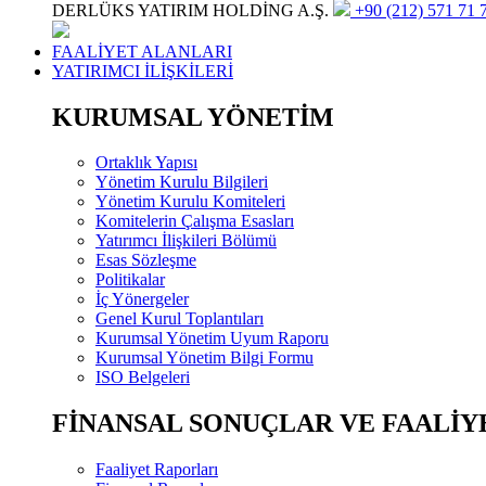
DERLÜKS YATIRIM HOLDİNG A.Ş.
+90 (212) 571 71 7
FAALİYET ALANLARI
YATIRIMCI İLİŞKİLERİ
KURUMSAL YÖNETİM
Ortaklık Yapısı
Yönetim Kurulu Bilgileri
Yönetim Kurulu Komiteleri
Komitelerin Çalışma Esasları
Yatırımcı İlişkileri Bölümü
Esas Sözleşme
Politikalar
İç Yönergeler
Genel Kurul Toplantıları
Kurumsal Yönetim Uyum Raporu
Kurumsal Yönetim Bilgi Formu
ISO Belgeleri
FİNANSAL SONUÇLAR VE FAALİY
Faaliyet Raporları