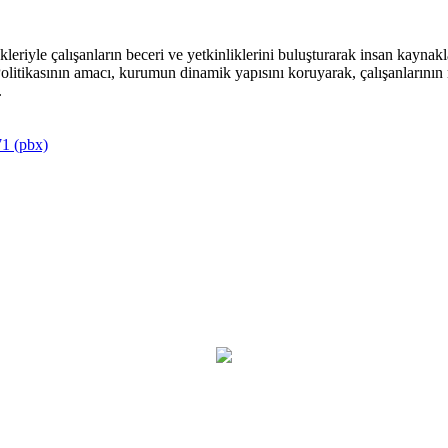
riyle çalışanların beceri ve yetkinliklerini buluşturarak insan kaynakla
itikasının amacı, kurumun dinamik yapısını koruyarak, çalışanlarının mu
.
1 (pbx)