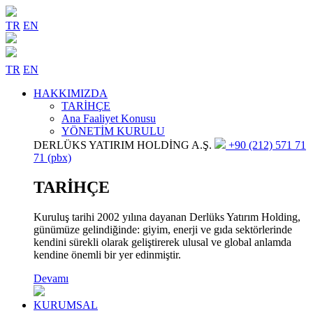
TR
EN
TR
EN
HAKKIMIZDA
TARİHÇE
Ana Faaliyet Konusu
YÖNETİM KURULU
DERLÜKS YATIRIM HOLDİNG A.Ş.
+90 (212) 571 71
71 (pbx)
TARİHÇE
Kuruluş tarihi 2002 yılına dayanan Derlüks Yatırım Holding,
günümüze gelindiğinde: giyim, enerji ve gıda sektörlerinde
kendini sürekli olarak geliştirerek ulusal ve global anlamda
kendine önemli bir yer edinmiştir.
Devamı
KURUMSAL