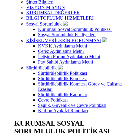
Şirket Bilgileri
VİZYON MİSYON
KURUMSAL DEĞERLER
BİLGİ TOPLUMU HİZMETLERİ
Sosyal Sorumluluk
Kurumsal Sosyal Sorumluluk Politikası
Sosyal Sorumluluk Faaliyetleri
KİŞİSEL VERİLERİN KORUNMASI
KVKK Aydınlatma Metni
Çerez Aydınlatma Metni
İletişim Formu Aydınlatma Metni
Pay Sahibi Aydınlatma Metni
Sürdürülebilirlik
Sürdürülebilirlik Politikası
Sürdürülebilirlik Komitesi
Sürdürülebilirlik Komitesi Görev ve Çalışma
Esasları
Sürdürülebilirlik Raporları
Çevre Politikası
Sağlık, Güvenlik ve Çevre Politikası
Karbon Ayak İzi Raporları
KURUMSAL SOSYAL
SORUMLULUK POLİTİKASI