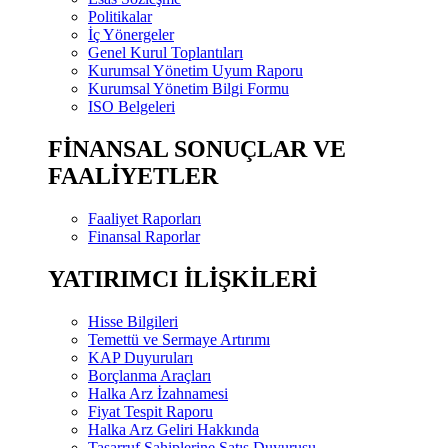
Politikalar
İç Yönergeler
Genel Kurul Toplantıları
Kurumsal Yönetim Uyum Raporu
Kurumsal Yönetim Bilgi Formu
ISO Belgeleri
FİNANSAL SONUÇLAR VE
FAALİYETLER
Faaliyet Raporları
Finansal Raporlar
YATIRIMCI İLİŞKİLERİ
Hisse Bilgileri
Temettü ve Sermaye Artırımı
KAP Duyuruları
Borçlanma Araçları
Halka Arz İzahnamesi
Fiyat Tespit Raporu
Halka Arz Geliri Hakkında
Tasarruf Sahiplerine Satış Duyurusu