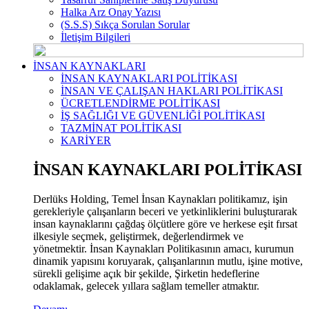
Halka Arz Onay Yazısı
(S.S.S) Sıkça Sorulan Sorular
İletişim Bilgileri
İNSAN KAYNAKLARI
İNSAN KAYNAKLARI POLİTİKASI
İNSAN VE ÇALIŞAN HAKLARI POLİTİKASI
ÜCRETLENDİRME POLİTİKASI
İŞ SAĞLIĞI VE GÜVENLİĞİ POLİTİKASI
TAZMİNAT POLİTİKASI
KARİYER
İNSAN KAYNAKLARI POLİTİKASI
Derlüks Holding, Temel İnsan Kaynakları politikamız, işin
gerekleriyle çalışanların beceri ve yetkinliklerini buluşturarak
insan kaynaklarını çağdaş ölçütlere göre ve herkese eşit fırsat
ilkesiyle seçmek, geliştirmek, değerlendirmek ve
yönetmektir. İnsan Kaynakları Politikasının amacı, kurumun
dinamik yapısını koruyarak, çalışanlarının mutlu, işine motive,
sürekli gelişime açık bir şekilde, Şirketin hedeflerine
odaklamak, gelecek yıllara sağlam temeller atmaktır.