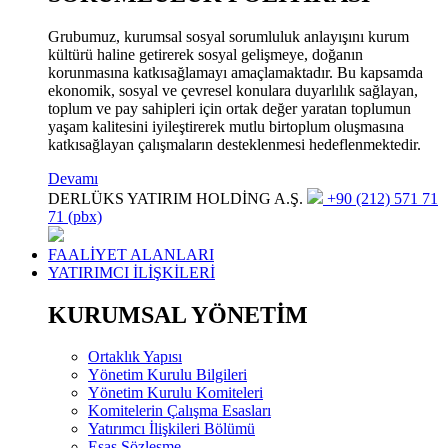
Grubumuz, kurumsal sosyal sorumluluk anlayışını kurum
kültürü haline getirerek sosyal gelişmeye, doğanın
korunmasına katkısağlamayı amaçlamaktadır. Bu kapsamda
ekonomik, sosyal ve çevresel konulara duyarlılık sağlayan,
toplum ve pay sahipleri için ortak değer yaratan toplumun
yaşam kalitesini iyileştirerek mutlu birtoplum oluşmasına
katkısağlayan çalışmaların desteklenmesi hedeflenmektedir.
Devamı
DERLÜKS YATIRIM HOLDİNG A.Ş.
+90 (212) 571 71
71 (pbx)
FAALİYET ALANLARI
YATIRIMCI İLİŞKİLERİ
KURUMSAL YÖNETİM
Ortaklık Yapısı
Yönetim Kurulu Bilgileri
Yönetim Kurulu Komiteleri
Komitelerin Çalışma Esasları
Yatırımcı İlişkileri Bölümü
Esas Sözleşme