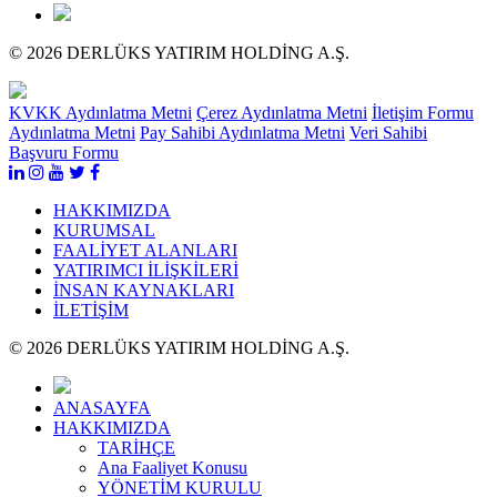
© 2026 DERLÜKS YATIRIM HOLDİNG A.Ş.
KVKK Aydınlatma Metni
Çerez Aydınlatma Metni
İletişim Formu
Aydınlatma Metni
Pay Sahibi Aydınlatma Metni
Veri Sahibi
Başvuru Formu
HAKKIMIZDA
KURUMSAL
FAALİYET ALANLARI
YATIRIMCI İLİŞKİLERİ
İNSAN KAYNAKLARI
İLETİŞİM
© 2026 DERLÜKS YATIRIM HOLDİNG A.Ş.
ANASAYFA
HAKKIMIZDA
TARİHÇE
Ana Faaliyet Konusu
YÖNETİM KURULU