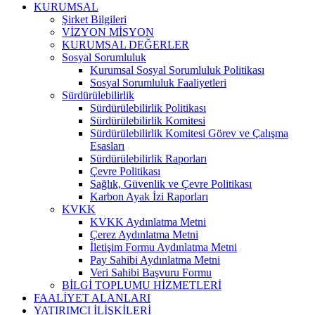
KURUMSAL
Şirket Bilgileri
VİZYON MİSYON
KURUMSAL DEĞERLER
Sosyal Sorumluluk
Kurumsal Sosyal Sorumluluk Politikası
Sosyal Sorumluluk Faaliyetleri
Sürdürülebilirlik
Sürdürülebilirlik Politikası
Sürdürülebilirlik Komitesi
Sürdürülebilirlik Komitesi Görev ve Çalışma
Esasları
Sürdürülebilirlik Raporları
Çevre Politikası
Sağlık, Güvenlik ve Çevre Politikası
Karbon Ayak İzi Raporları
KVKK
KVKK Aydınlatma Metni
Çerez Aydınlatma Metni
İletişim Formu Aydınlatma Metni
Pay Sahibi Aydınlatma Metni
Veri Sahibi Başvuru Formu
BİLGİ TOPLUMU HİZMETLERİ
FAALİYET ALANLARI
YATIRIMCI İLİŞKİLERİ