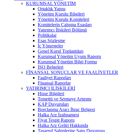
KURUMSAL YÖNETİM
Ortaklık Yapısı
Yönetim Kurulu Bilgileri
Yönetim Kurulu Komiteleri
Komitelerin Çalışma Esasları
Yatırımcı İlişkileri Bölümü
Politikalar
Esas Sözleşme
İç Yönergeler
Genel Kurul Toplantıları
Kurumsal Yönetim Uyum Raporu
Kurumsal Yönetim Bilgi Formu
ISO Belgeleri
FİNANSAL SONUÇLAR VE FAALİYETLER
Faaliyet Raporları
Finansal Raporlar
YATIRIMCI İLİŞKİLERİ
Hisse Bilgileri
Temettü ve Sermaye Artırımı
KAP Duyuruları
Borçlanma Aracı İhraç Belgesi
Halka Arz İzahnamesi
Fiyat Tespit Raporu
Halka Arz Geliri Hakkında
Tasarruf Sahiplerine Satış Duyurusu