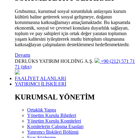
Grubumuz, kurumsal sosyal sorumluluk anlayışını kurum
kültürü haline getirerek sosyal gelişmeye, doğanın
korunmasına katkısağlamayı amaçlamaktadır. Bu kapsamda
ekonomik, sosyal ve çevresel konulara duyarlılık sağlayan,
toplum ve pay sahipleri için ortak değer yaratan toplumun
yaşam kalitesini iyileştirerek mutlu birtoplum oluşmasına
katkısağlayan çalışmaların desteklenmesi hedeflenmektedir.
Devamı
DERLÜKS YATIRIM HOLDİNG A.Ş.
+90 (212) 571 71
71 (pbx)
FAALİYET ALANLARI
YATIRIMCI İLİŞKİLERİ
KURUMSAL YÖNETİM
Ortaklık Yapısı
Yönetim Kurulu Bilgileri
Yönetim Kurulu Komiteleri
Komitelerin Çalışma Esasları
Yatırımcı İlişkileri Bölümü
Esas Sözleşme