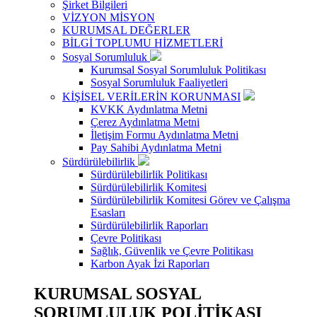
Şirket Bilgileri
VİZYON MİSYON
KURUMSAL DEĞERLER
BİLGİ TOPLUMU HİZMETLERİ
Sosyal Sorumluluk
Kurumsal Sosyal Sorumluluk Politikası
Sosyal Sorumluluk Faaliyetleri
KİŞİSEL VERİLERİN KORUNMASI
KVKK Aydınlatma Metni
Çerez Aydınlatma Metni
İletişim Formu Aydınlatma Metni
Pay Sahibi Aydınlatma Metni
Sürdürülebilirlik
Sürdürülebilirlik Politikası
Sürdürülebilirlik Komitesi
Sürdürülebilirlik Komitesi Görev ve Çalışma
Esasları
Sürdürülebilirlik Raporları
Çevre Politikası
Sağlık, Güvenlik ve Çevre Politikası
Karbon Ayak İzi Raporları
KURUMSAL SOSYAL
SORUMLULUK POLİTİKASI