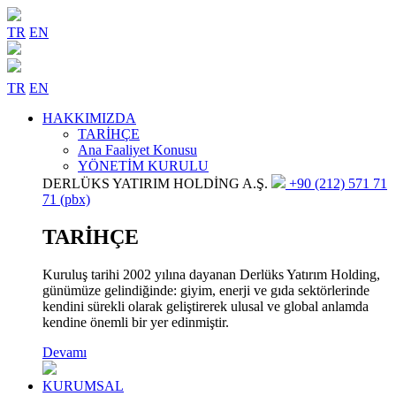
TR
EN
TR
EN
HAKKIMIZDA
TARİHÇE
Ana Faaliyet Konusu
YÖNETİM KURULU
DERLÜKS YATIRIM HOLDİNG A.Ş.
+90 (212) 571 71
71 (pbx)
TARİHÇE
Kuruluş tarihi 2002 yılına dayanan Derlüks Yatırım Holding,
günümüze gelindiğinde: giyim, enerji ve gıda sektörlerinde
kendini sürekli olarak geliştirerek ulusal ve global anlamda
kendine önemli bir yer edinmiştir.
Devamı
KURUMSAL