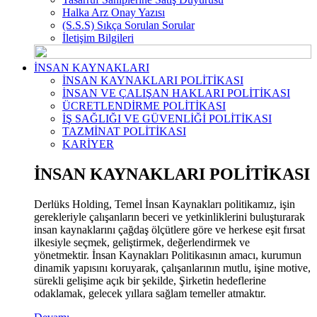
Halka Arz Onay Yazısı
(S.S.S) Sıkça Sorulan Sorular
İletişim Bilgileri
İNSAN KAYNAKLARI
İNSAN KAYNAKLARI POLİTİKASI
İNSAN VE ÇALIŞAN HAKLARI POLİTİKASI
ÜCRETLENDİRME POLİTİKASI
İŞ SAĞLIĞI VE GÜVENLİĞİ POLİTİKASI
TAZMİNAT POLİTİKASI
KARİYER
İNSAN KAYNAKLARI POLİTİKASI
Derlüks Holding, Temel İnsan Kaynakları politikamız, işin
gerekleriyle çalışanların beceri ve yetkinliklerini buluşturarak
insan kaynaklarını çağdaş ölçütlere göre ve herkese eşit fırsat
ilkesiyle seçmek, geliştirmek, değerlendirmek ve
yönetmektir. İnsan Kaynakları Politikasının amacı, kurumun
dinamik yapısını koruyarak, çalışanlarının mutlu, işine motive,
sürekli gelişime açık bir şekilde, Şirketin hedeflerine
odaklamak, gelecek yıllara sağlam temeller atmaktır.