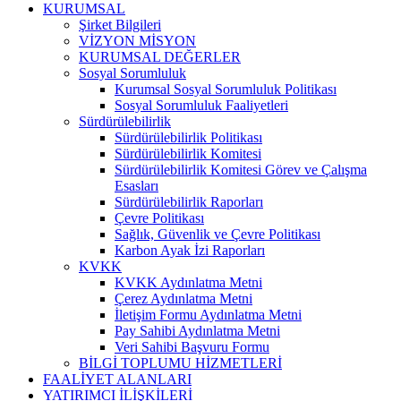
KURUMSAL
Şirket Bilgileri
VİZYON MİSYON
KURUMSAL DEĞERLER
Sosyal Sorumluluk
Kurumsal Sosyal Sorumluluk Politikası
Sosyal Sorumluluk Faaliyetleri
Sürdürülebilirlik
Sürdürülebilirlik Politikası
Sürdürülebilirlik Komitesi
Sürdürülebilirlik Komitesi Görev ve Çalışma
Esasları
Sürdürülebilirlik Raporları
Çevre Politikası
Sağlık, Güvenlik ve Çevre Politikası
Karbon Ayak İzi Raporları
KVKK
KVKK Aydınlatma Metni
Çerez Aydınlatma Metni
İletişim Formu Aydınlatma Metni
Pay Sahibi Aydınlatma Metni
Veri Sahibi Başvuru Formu
BİLGİ TOPLUMU HİZMETLERİ
FAALİYET ALANLARI
YATIRIMCI İLİŞKİLERİ