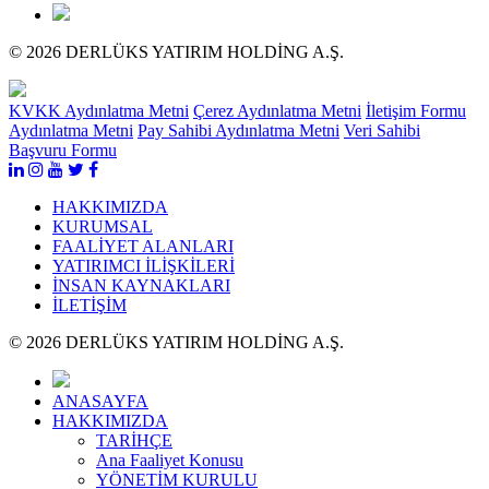
© 2026 DERLÜKS YATIRIM HOLDİNG A.Ş.
KVKK Aydınlatma Metni
Çerez Aydınlatma Metni
İletişim Formu
Aydınlatma Metni
Pay Sahibi Aydınlatma Metni
Veri Sahibi
Başvuru Formu
HAKKIMIZDA
KURUMSAL
FAALİYET ALANLARI
YATIRIMCI İLİŞKİLERİ
İNSAN KAYNAKLARI
İLETİŞİM
© 2026 DERLÜKS YATIRIM HOLDİNG A.Ş.
ANASAYFA
HAKKIMIZDA
TARİHÇE
Ana Faaliyet Konusu
YÖNETİM KURULU