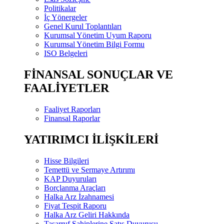
Politikalar
İç Yönergeler
Genel Kurul Toplantıları
Kurumsal Yönetim Uyum Raporu
Kurumsal Yönetim Bilgi Formu
ISO Belgeleri
FİNANSAL SONUÇLAR VE
FAALİYETLER
Faaliyet Raporları
Finansal Raporlar
YATIRIMCI İLİŞKİLERİ
Hisse Bilgileri
Temettü ve Sermaye Artırımı
KAP Duyuruları
Borçlanma Araçları
Halka Arz İzahnamesi
Fiyat Tespit Raporu
Halka Arz Geliri Hakkında
Tasarruf Sahiplerine Satış Duyurusu