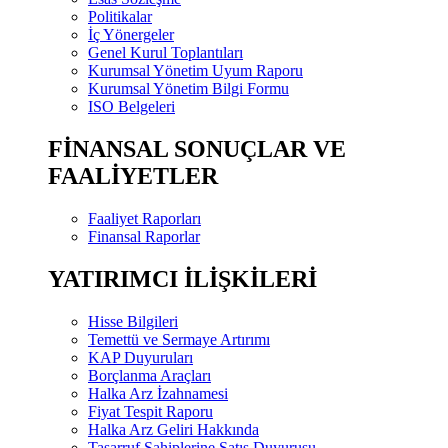
Politikalar
İç Yönergeler
Genel Kurul Toplantıları
Kurumsal Yönetim Uyum Raporu
Kurumsal Yönetim Bilgi Formu
ISO Belgeleri
FİNANSAL SONUÇLAR VE
FAALİYETLER
Faaliyet Raporları
Finansal Raporlar
YATIRIMCI İLİŞKİLERİ
Hisse Bilgileri
Temettü ve Sermaye Artırımı
KAP Duyuruları
Borçlanma Araçları
Halka Arz İzahnamesi
Fiyat Tespit Raporu
Halka Arz Geliri Hakkında
Tasarruf Sahiplerine Satış Duyurusu