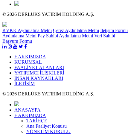
© 2026 DERLÜKS YATIRIM HOLDİNG A.Ş.
KVKK Aydınlatma Metni
Çerez Aydınlatma Metni
İletişim Formu
Aydınlatma Metni
Pay Sahibi Aydınlatma Metni
Veri Sahibi
Başvuru Formu
HAKKIMIZDA
KURUMSAL
FAALİYET ALANLARI
YATIRIMCI İLİŞKİLERİ
İNSAN KAYNAKLARI
İLETİŞİM
© 2026 DERLÜKS YATIRIM HOLDİNG A.Ş.
ANASAYFA
HAKKIMIZDA
TARİHÇE
Ana Faaliyet Konusu
YÖNETİM KURULU