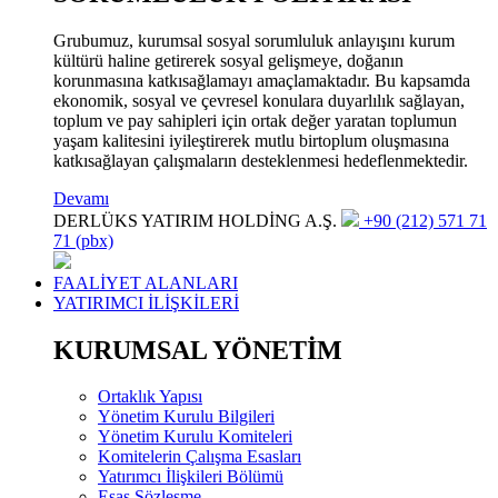
Grubumuz, kurumsal sosyal sorumluluk anlayışını kurum
kültürü haline getirerek sosyal gelişmeye, doğanın
korunmasına katkısağlamayı amaçlamaktadır. Bu kapsamda
ekonomik, sosyal ve çevresel konulara duyarlılık sağlayan,
toplum ve pay sahipleri için ortak değer yaratan toplumun
yaşam kalitesini iyileştirerek mutlu birtoplum oluşmasına
katkısağlayan çalışmaların desteklenmesi hedeflenmektedir.
Devamı
DERLÜKS YATIRIM HOLDİNG A.Ş.
+90 (212) 571 71
71 (pbx)
FAALİYET ALANLARI
YATIRIMCI İLİŞKİLERİ
KURUMSAL YÖNETİM
Ortaklık Yapısı
Yönetim Kurulu Bilgileri
Yönetim Kurulu Komiteleri
Komitelerin Çalışma Esasları
Yatırımcı İlişkileri Bölümü
Esas Sözleşme