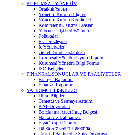
KURUMSAL YÖNETİM
Ortaklık Yapısı
Yönetim Kurulu Bilgileri
Yönetim Kurulu Komiteleri
Komitelerin Çalışma Esasları
Yatırımcı İlişkileri Bölümü
Politikalar
Esas Sözleşme
İç Yönergeler
Genel Kurul Toplantıları
Kurumsal Yönetim Uyum Raporu
Kurumsal Yönetim Bilgi Formu
ISO Belgeleri
FİNANSAL SONUÇLAR VE FAALİYETLER
Faaliyet Raporları
Finansal Raporlar
YATIRIMCI İLİŞKİLERİ
Hisse Bilgileri
Temettü ve Sermaye Artırımı
KAP Duyuruları
Borçlanma Aracı İhraç Belgesi
Halka Arz İzahnamesi
Fiyat Tespit Raporu
Halka Arz Geliri Hakkında
Tasarruf Sahiplerine Satış Duyurusu