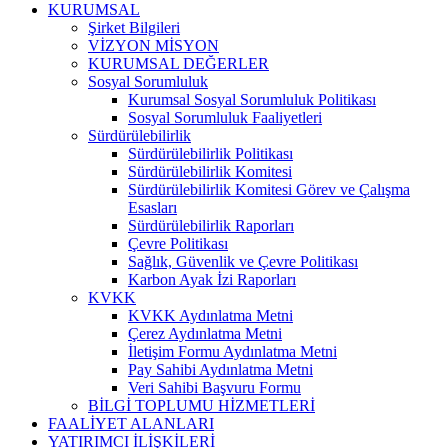
KURUMSAL
Şirket Bilgileri
VİZYON MİSYON
KURUMSAL DEĞERLER
Sosyal Sorumluluk
Kurumsal Sosyal Sorumluluk Politikası
Sosyal Sorumluluk Faaliyetleri
Sürdürülebilirlik
Sürdürülebilirlik Politikası
Sürdürülebilirlik Komitesi
Sürdürülebilirlik Komitesi Görev ve Çalışma
Esasları
Sürdürülebilirlik Raporları
Çevre Politikası
Sağlık, Güvenlik ve Çevre Politikası
Karbon Ayak İzi Raporları
KVKK
KVKK Aydınlatma Metni
Çerez Aydınlatma Metni
İletişim Formu Aydınlatma Metni
Pay Sahibi Aydınlatma Metni
Veri Sahibi Başvuru Formu
BİLGİ TOPLUMU HİZMETLERİ
FAALİYET ALANLARI
YATIRIMCI İLİŞKİLERİ