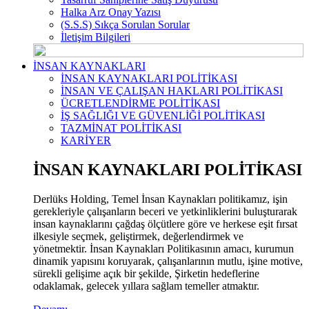
Halka Arz Onay Yazısı
(S.S.S) Sıkça Sorulan Sorular
İletişim Bilgileri
İNSAN KAYNAKLARI
İNSAN KAYNAKLARI POLİTİKASI
İNSAN VE ÇALIŞAN HAKLARI POLİTİKASI
ÜCRETLENDİRME POLİTİKASI
İŞ SAĞLIĞI VE GÜVENLİĞİ POLİTİKASI
TAZMİNAT POLİTİKASI
KARİYER
İNSAN KAYNAKLARI POLİTİKASI
Derlüks Holding, Temel İnsan Kaynakları politikamız, işin
gerekleriyle çalışanların beceri ve yetkinliklerini buluşturarak
insan kaynaklarını çağdaş ölçütlere göre ve herkese eşit fırsat
ilkesiyle seçmek, geliştirmek, değerlendirmek ve
yönetmektir. İnsan Kaynakları Politikasının amacı, kurumun
dinamik yapısını koruyarak, çalışanlarının mutlu, işine motive,
sürekli gelişime açık bir şekilde, Şirketin hedeflerine
odaklamak, gelecek yıllara sağlam temeller atmaktır.