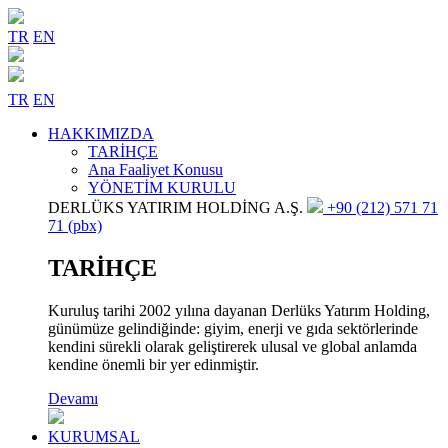
TR
EN
TR
EN
HAKKIMIZDA
TARİHÇE
Ana Faaliyet Konusu
YÖNETİM KURULU
DERLÜKS YATIRIM HOLDİNG A.Ş.
+90 (212) 571 71
71 (pbx)
TARİHÇE
Kuruluş tarihi 2002 yılına dayanan Derlüks Yatırım Holding,
günümüze gelindiğinde: giyim, enerji ve gıda sektörlerinde
kendini sürekli olarak geliştirerek ulusal ve global anlamda
kendine önemli bir yer edinmiştir.
Devamı
KURUMSAL