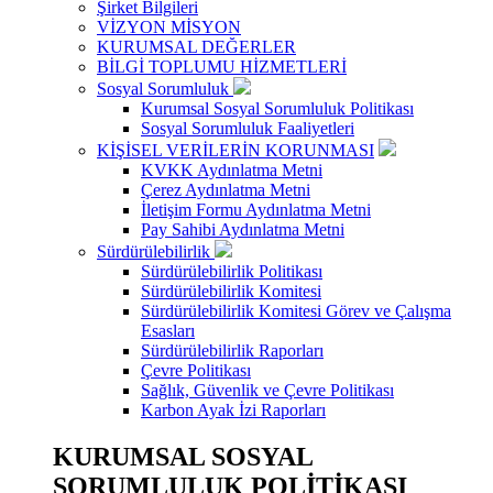
Şirket Bilgileri
VİZYON MİSYON
KURUMSAL DEĞERLER
BİLGİ TOPLUMU HİZMETLERİ
Sosyal Sorumluluk
Kurumsal Sosyal Sorumluluk Politikası
Sosyal Sorumluluk Faaliyetleri
KİŞİSEL VERİLERİN KORUNMASI
KVKK Aydınlatma Metni
Çerez Aydınlatma Metni
İletişim Formu Aydınlatma Metni
Pay Sahibi Aydınlatma Metni
Sürdürülebilirlik
Sürdürülebilirlik Politikası
Sürdürülebilirlik Komitesi
Sürdürülebilirlik Komitesi Görev ve Çalışma
Esasları
Sürdürülebilirlik Raporları
Çevre Politikası
Sağlık, Güvenlik ve Çevre Politikası
Karbon Ayak İzi Raporları
KURUMSAL SOSYAL
SORUMLULUK POLİTİKASI