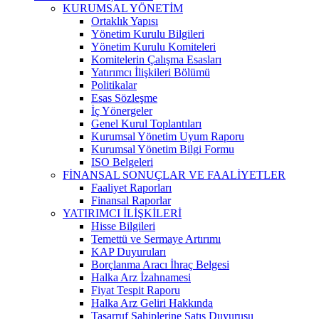
KURUMSAL YÖNETİM
Ortaklık Yapısı
Yönetim Kurulu Bilgileri
Yönetim Kurulu Komiteleri
Komitelerin Çalışma Esasları
Yatırımcı İlişkileri Bölümü
Politikalar
Esas Sözleşme
İç Yönergeler
Genel Kurul Toplantıları
Kurumsal Yönetim Uyum Raporu
Kurumsal Yönetim Bilgi Formu
ISO Belgeleri
FİNANSAL SONUÇLAR VE FAALİYETLER
Faaliyet Raporları
Finansal Raporlar
YATIRIMCI İLİŞKİLERİ
Hisse Bilgileri
Temettü ve Sermaye Artırımı
KAP Duyuruları
Borçlanma Aracı İhraç Belgesi
Halka Arz İzahnamesi
Fiyat Tespit Raporu
Halka Arz Geliri Hakkında
Tasarruf Sahiplerine Satış Duyurusu