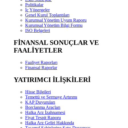
Politikalar
İç Yönergeler
Genel Kurul Toplantıları
Kurumsal Yönetim Uyum Raporu
Kurumsal Yönetim Bilgi Formu
ISO Belgeleri
FİNANSAL SONUÇLAR VE
FAALİYETLER
Faaliyet Raporları
Finansal Raporlar
YATIRIMCI İLİŞKİLERİ
Hisse Bilgileri
Temettü ve Sermaye Artırımı
KAP Duyuruları
Borçlanma Araçları
Halka Arz İzahnamesi
Fiyat Tespit Raporu
Halka Arz Geliri Hakkında
Tasarruf Sahiplerine Satış Duyurusu