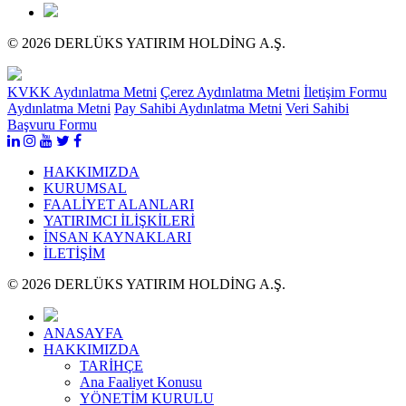
© 2026 DERLÜKS YATIRIM HOLDİNG A.Ş.
KVKK Aydınlatma Metni
Çerez Aydınlatma Metni
İletişim Formu
Aydınlatma Metni
Pay Sahibi Aydınlatma Metni
Veri Sahibi
Başvuru Formu
HAKKIMIZDA
KURUMSAL
FAALİYET ALANLARI
YATIRIMCI İLİŞKİLERİ
İNSAN KAYNAKLARI
İLETİŞİM
© 2026 DERLÜKS YATIRIM HOLDİNG A.Ş.
ANASAYFA
HAKKIMIZDA
TARİHÇE
Ana Faaliyet Konusu
YÖNETİM KURULU