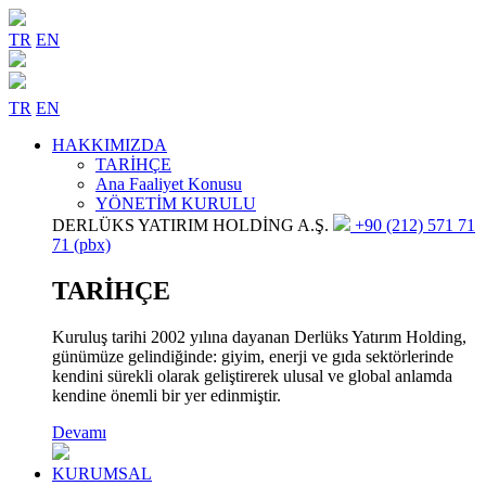
TR
EN
TR
EN
HAKKIMIZDA
TARİHÇE
Ana Faaliyet Konusu
YÖNETİM KURULU
DERLÜKS YATIRIM HOLDİNG A.Ş.
+90 (212) 571 71
71 (pbx)
TARİHÇE
Kuruluş tarihi 2002 yılına dayanan Derlüks Yatırım Holding,
günümüze gelindiğinde: giyim, enerji ve gıda sektörlerinde
kendini sürekli olarak geliştirerek ulusal ve global anlamda
kendine önemli bir yer edinmiştir.
Devamı
KURUMSAL