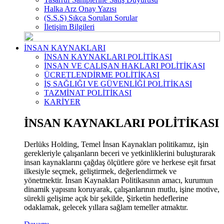
Halka Arz Onay Yazısı
(S.S.S) Sıkça Sorulan Sorular
İletişim Bilgileri
İNSAN KAYNAKLARI
İNSAN KAYNAKLARI POLİTİKASI
İNSAN VE ÇALIŞAN HAKLARI POLİTİKASI
ÜCRETLENDİRME POLİTİKASI
İŞ SAĞLIĞI VE GÜVENLİĞİ POLİTİKASI
TAZMİNAT POLİTİKASI
KARİYER
İNSAN KAYNAKLARI POLİTİKASI
Derlüks Holding, Temel İnsan Kaynakları politikamız, işin
gerekleriyle çalışanların beceri ve yetkinliklerini buluşturarak
insan kaynaklarını çağdaş ölçütlere göre ve herkese eşit fırsat
ilkesiyle seçmek, geliştirmek, değerlendirmek ve
yönetmektir. İnsan Kaynakları Politikasının amacı, kurumun
dinamik yapısını koruyarak, çalışanlarının mutlu, işine motive,
sürekli gelişime açık bir şekilde, Şirketin hedeflerine
odaklamak, gelecek yıllara sağlam temeller atmaktır.