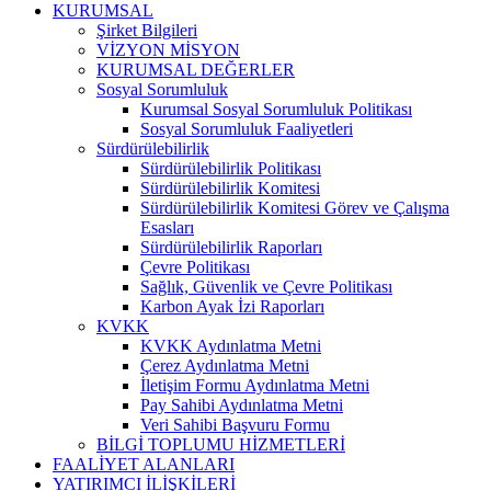
KURUMSAL
Şirket Bilgileri
VİZYON MİSYON
KURUMSAL DEĞERLER
Sosyal Sorumluluk
Kurumsal Sosyal Sorumluluk Politikası
Sosyal Sorumluluk Faaliyetleri
Sürdürülebilirlik
Sürdürülebilirlik Politikası
Sürdürülebilirlik Komitesi
Sürdürülebilirlik Komitesi Görev ve Çalışma
Esasları
Sürdürülebilirlik Raporları
Çevre Politikası
Sağlık, Güvenlik ve Çevre Politikası
Karbon Ayak İzi Raporları
KVKK
KVKK Aydınlatma Metni
Çerez Aydınlatma Metni
İletişim Formu Aydınlatma Metni
Pay Sahibi Aydınlatma Metni
Veri Sahibi Başvuru Formu
BİLGİ TOPLUMU HİZMETLERİ
FAALİYET ALANLARI
YATIRIMCI İLİŞKİLERİ