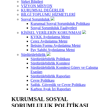
Şirket Bilgileri
VİZYON MİSYON
KURUMSAL DEĞERLER
BİLGİ TOPLUMU HİZMETLERİ
Sosyal Sorumluluk
Kurumsal Sosyal Sorumluluk Politikası
Sosyal Sorumluluk Faaliyetleri
KİŞİSEL VERİLERİN KORUNMASI
KVKK Aydınlatma Metni
Çerez Aydınlatma Metni
İletişim Formu Aydınlatma Metni
Pay Sahibi Aydınlatma Metni
Sürdürülebilirlik
Sürdürülebilirlik Politikası
Sürdürülebilirlik Komitesi
Sürdürülebilirlik Komitesi Görev ve Çalışma
Esasları
Sürdürülebilirlik Raporları
Çevre Politikası
Sağlık, Güvenlik ve Çevre Politikası
Karbon Ayak İzi Raporları
KURUMSAL SOSYAL
SORUMLULUK POLİTİKASI