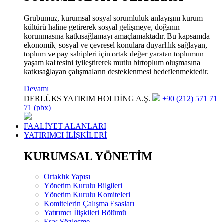
Grubumuz, kurumsal sosyal sorumluluk anlayışını kurum
kültürü haline getirerek sosyal gelişmeye, doğanın
korunmasına katkısağlamayı amaçlamaktadır. Bu kapsamda
ekonomik, sosyal ve çevresel konulara duyarlılık sağlayan,
toplum ve pay sahipleri için ortak değer yaratan toplumun
yaşam kalitesini iyileştirerek mutlu birtoplum oluşmasına
katkısağlayan çalışmaların desteklenmesi hedeflenmektedir.
Devamı
DERLÜKS YATIRIM HOLDİNG A.Ş.
+90 (212) 571 71
71 (pbx)
FAALİYET ALANLARI
YATIRIMCI İLİŞKİLERİ
KURUMSAL YÖNETİM
Ortaklık Yapısı
Yönetim Kurulu Bilgileri
Yönetim Kurulu Komiteleri
Komitelerin Çalışma Esasları
Yatırımcı İlişkileri Bölümü
Esas Sözleşme