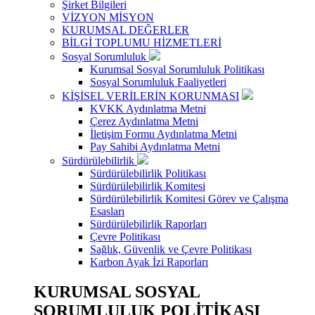
Şirket Bilgileri
VİZYON MİSYON
KURUMSAL DEĞERLER
BİLGİ TOPLUMU HİZMETLERİ
Sosyal Sorumluluk
Kurumsal Sosyal Sorumluluk Politikası
Sosyal Sorumluluk Faaliyetleri
KİŞİSEL VERİLERİN KORUNMASI
KVKK Aydınlatma Metni
Çerez Aydınlatma Metni
İletişim Formu Aydınlatma Metni
Pay Sahibi Aydınlatma Metni
Sürdürülebilirlik
Sürdürülebilirlik Politikası
Sürdürülebilirlik Komitesi
Sürdürülebilirlik Komitesi Görev ve Çalışma
Esasları
Sürdürülebilirlik Raporları
Çevre Politikası
Sağlık, Güvenlik ve Çevre Politikası
Karbon Ayak İzi Raporları
KURUMSAL SOSYAL
SORUMLULUK POLİTİKASI