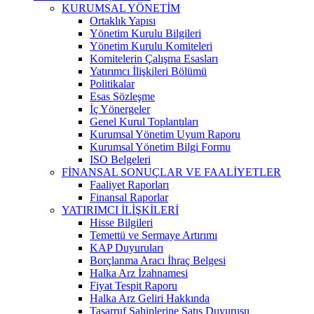
KURUMSAL YÖNETİM
Ortaklık Yapısı
Yönetim Kurulu Bilgileri
Yönetim Kurulu Komiteleri
Komitelerin Çalışma Esasları
Yatırımcı İlişkileri Bölümü
Politikalar
Esas Sözleşme
İç Yönergeler
Genel Kurul Toplantıları
Kurumsal Yönetim Uyum Raporu
Kurumsal Yönetim Bilgi Formu
ISO Belgeleri
FİNANSAL SONUÇLAR VE FAALİYETLER
Faaliyet Raporları
Finansal Raporlar
YATIRIMCI İLİŞKİLERİ
Hisse Bilgileri
Temettü ve Sermaye Artırımı
KAP Duyuruları
Borçlanma Aracı İhraç Belgesi
Halka Arz İzahnamesi
Fiyat Tespit Raporu
Halka Arz Geliri Hakkında
Tasarruf Sahiplerine Satış Duyurusu