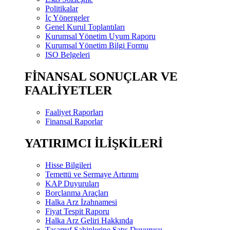
Politikalar
İç Yönergeler
Genel Kurul Toplantıları
Kurumsal Yönetim Uyum Raporu
Kurumsal Yönetim Bilgi Formu
ISO Belgeleri
FİNANSAL SONUÇLAR VE
FAALİYETLER
Faaliyet Raporları
Finansal Raporlar
YATIRIMCI İLİŞKİLERİ
Hisse Bilgileri
Temettü ve Sermaye Artırımı
KAP Duyuruları
Borçlanma Araçları
Halka Arz İzahnamesi
Fiyat Tespit Raporu
Halka Arz Geliri Hakkında
Tasarruf Sahiplerine Satış Duyurusu