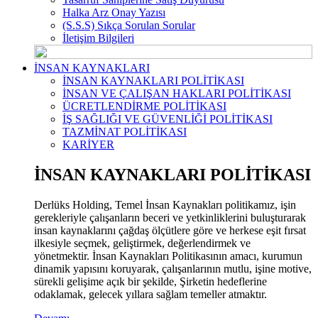
Halka Arz Onay Yazısı
(S.S.S) Sıkça Sorulan Sorular
İletişim Bilgileri
İNSAN KAYNAKLARI
İNSAN KAYNAKLARI POLİTİKASI
İNSAN VE ÇALIŞAN HAKLARI POLİTİKASI
ÜCRETLENDİRME POLİTİKASI
İŞ SAĞLIĞI VE GÜVENLİĞİ POLİTİKASI
TAZMİNAT POLİTİKASI
KARİYER
İNSAN KAYNAKLARI POLİTİKASI
Derlüks Holding, Temel İnsan Kaynakları politikamız, işin
gerekleriyle çalışanların beceri ve yetkinliklerini buluşturarak
insan kaynaklarını çağdaş ölçütlere göre ve herkese eşit fırsat
ilkesiyle seçmek, geliştirmek, değerlendirmek ve
yönetmektir. İnsan Kaynakları Politikasının amacı, kurumun
dinamik yapısını koruyarak, çalışanlarının mutlu, işine motive,
sürekli gelişime açık bir şekilde, Şirketin hedeflerine
odaklamak, gelecek yıllara sağlam temeller atmaktır.