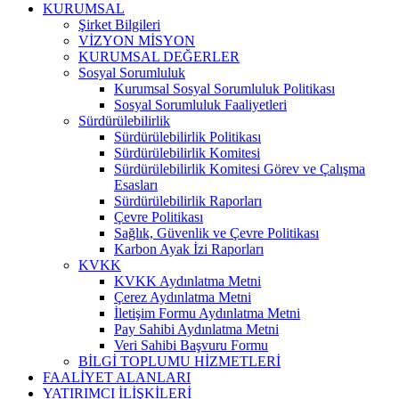
KURUMSAL
Şirket Bilgileri
VİZYON MİSYON
KURUMSAL DEĞERLER
Sosyal Sorumluluk
Kurumsal Sosyal Sorumluluk Politikası
Sosyal Sorumluluk Faaliyetleri
Sürdürülebilirlik
Sürdürülebilirlik Politikası
Sürdürülebilirlik Komitesi
Sürdürülebilirlik Komitesi Görev ve Çalışma
Esasları
Sürdürülebilirlik Raporları
Çevre Politikası
Sağlık, Güvenlik ve Çevre Politikası
Karbon Ayak İzi Raporları
KVKK
KVKK Aydınlatma Metni
Çerez Aydınlatma Metni
İletişim Formu Aydınlatma Metni
Pay Sahibi Aydınlatma Metni
Veri Sahibi Başvuru Formu
BİLGİ TOPLUMU HİZMETLERİ
FAALİYET ALANLARI
YATIRIMCI İLİŞKİLERİ