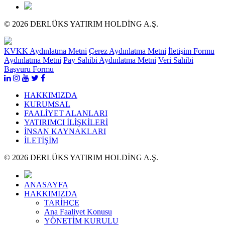
© 2026 DERLÜKS YATIRIM HOLDİNG A.Ş.
KVKK Aydınlatma Metni
Çerez Aydınlatma Metni
İletişim Formu
Aydınlatma Metni
Pay Sahibi Aydınlatma Metni
Veri Sahibi
Başvuru Formu
HAKKIMIZDA
KURUMSAL
FAALİYET ALANLARI
YATIRIMCI İLİŞKİLERİ
İNSAN KAYNAKLARI
İLETİŞİM
© 2026 DERLÜKS YATIRIM HOLDİNG A.Ş.
ANASAYFA
HAKKIMIZDA
TARİHÇE
Ana Faaliyet Konusu
YÖNETİM KURULU