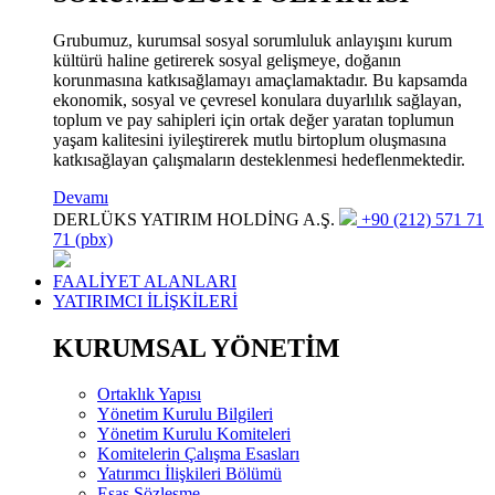
Grubumuz, kurumsal sosyal sorumluluk anlayışını kurum
kültürü haline getirerek sosyal gelişmeye, doğanın
korunmasına katkısağlamayı amaçlamaktadır. Bu kapsamda
ekonomik, sosyal ve çevresel konulara duyarlılık sağlayan,
toplum ve pay sahipleri için ortak değer yaratan toplumun
yaşam kalitesini iyileştirerek mutlu birtoplum oluşmasına
katkısağlayan çalışmaların desteklenmesi hedeflenmektedir.
Devamı
DERLÜKS YATIRIM HOLDİNG A.Ş.
+90 (212) 571 71
71 (pbx)
FAALİYET ALANLARI
YATIRIMCI İLİŞKİLERİ
KURUMSAL YÖNETİM
Ortaklık Yapısı
Yönetim Kurulu Bilgileri
Yönetim Kurulu Komiteleri
Komitelerin Çalışma Esasları
Yatırımcı İlişkileri Bölümü
Esas Sözleşme