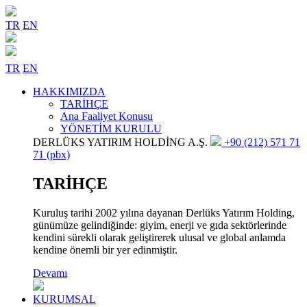
TR
EN
TR
EN
HAKKIMIZDA
TARİHÇE
Ana Faaliyet Konusu
YÖNETİM KURULU
DERLÜKS YATIRIM HOLDİNG A.Ş.
+90 (212) 571 71
71 (pbx)
TARİHÇE
Kuruluş tarihi 2002 yılına dayanan Derlüks Yatırım Holding,
günümüze gelindiğinde: giyim, enerji ve gıda sektörlerinde
kendini sürekli olarak geliştirerek ulusal ve global anlamda
kendine önemli bir yer edinmiştir.
Devamı
KURUMSAL