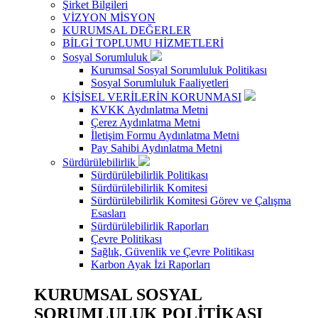
Şirket Bilgileri
VİZYON MİSYON
KURUMSAL DEĞERLER
BİLGİ TOPLUMU HİZMETLERİ
Sosyal Sorumluluk
Kurumsal Sosyal Sorumluluk Politikası
Sosyal Sorumluluk Faaliyetleri
KİŞİSEL VERİLERİN KORUNMASI
KVKK Aydınlatma Metni
Çerez Aydınlatma Metni
İletişim Formu Aydınlatma Metni
Pay Sahibi Aydınlatma Metni
Sürdürülebilirlik
Sürdürülebilirlik Politikası
Sürdürülebilirlik Komitesi
Sürdürülebilirlik Komitesi Görev ve Çalışma
Esasları
Sürdürülebilirlik Raporları
Çevre Politikası
Sağlık, Güvenlik ve Çevre Politikası
Karbon Ayak İzi Raporları
KURUMSAL SOSYAL
SORUMLULUK POLİTİKASI