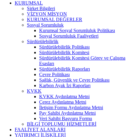
KURUMSAL
Şirket Bilgileri
VİZYON MİSYON
KURUMSAL DEĞERLER
Sosyal Sorumluluk
Kurumsal Sosyal Sorumluluk Politikası
Sosyal Sorumluluk Faaliyetleri
Sürdürülebilirlik
Sürdürülebilirlik Politikası
Sürdürülebilirlik Komitesi
Sürdürülebilirlik Komitesi Görev ve Çalışma
Esasları
Sürdürülebilirlik Raporları
Çevre Politikası
Sağlık, Güvenlik ve Çevre Politikası
Karbon Ayak İzi Raporları
KVKK
KVKK Aydınlatma Metni
Çerez Aydınlatma Metni
İletişim Formu Aydınlatma Metni
Pay Sahibi Aydınlatma Metni
Veri Sahibi Başvuru Formu
BİLGİ TOPLUMU HİZMETLERİ
FAALİYET ALANLARI
YATIRIMCI İLİŞKİLERİ