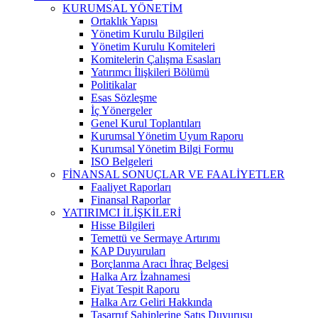
KURUMSAL YÖNETİM
Ortaklık Yapısı
Yönetim Kurulu Bilgileri
Yönetim Kurulu Komiteleri
Komitelerin Çalışma Esasları
Yatırımcı İlişkileri Bölümü
Politikalar
Esas Sözleşme
İç Yönergeler
Genel Kurul Toplantıları
Kurumsal Yönetim Uyum Raporu
Kurumsal Yönetim Bilgi Formu
ISO Belgeleri
FİNANSAL SONUÇLAR VE FAALİYETLER
Faaliyet Raporları
Finansal Raporlar
YATIRIMCI İLİŞKİLERİ
Hisse Bilgileri
Temettü ve Sermaye Artırımı
KAP Duyuruları
Borçlanma Aracı İhraç Belgesi
Halka Arz İzahnamesi
Fiyat Tespit Raporu
Halka Arz Geliri Hakkında
Tasarruf Sahiplerine Satış Duyurusu