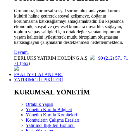
Grubumuz, kurumsal sosyal sorumluluk anlayışını kurum
kültürü haline getirerek sosyal gelişmeye, doğanın
korunmasına katkısağlamayı amaçlamaktadır. Bu kapsamda
ekonomik, sosyal ve çevresel konulara duyarlılık sağlayan,
toplum ve pay sahipleri için ortak değer yaratan toplumun
yaşam kalitesini iyileştirerek mutlu birtoplum oluşmasına
katkısağlayan çalışmaların desteklenmesi hedeflenmektedir.
Devamı
DERLÜKS YATIRIM HOLDİNG A.Ş.
+90 (212) 571 71
71 (pbx)
FAALİYET ALANLARI
YATIRIMCI İLİŞKİLERİ
KURUMSAL YÖNETİM
Ortaklık Yapısı
Yönetim Kurulu Bilgileri
Yönetim Kurulu Komiteleri
Komitelerin Çalışma Esasları
Yatırımcı İlişkileri Bölümü
Esas Sözleşme