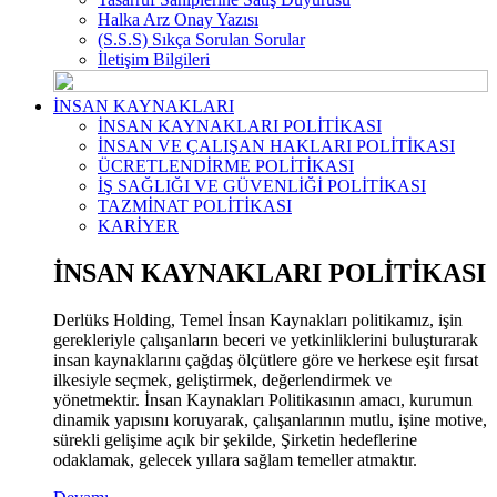
Halka Arz Onay Yazısı
(S.S.S) Sıkça Sorulan Sorular
İletişim Bilgileri
İNSAN KAYNAKLARI
İNSAN KAYNAKLARI POLİTİKASI
İNSAN VE ÇALIŞAN HAKLARI POLİTİKASI
ÜCRETLENDİRME POLİTİKASI
İŞ SAĞLIĞI VE GÜVENLİĞİ POLİTİKASI
TAZMİNAT POLİTİKASI
KARİYER
İNSAN KAYNAKLARI POLİTİKASI
Derlüks Holding, Temel İnsan Kaynakları politikamız, işin
gerekleriyle çalışanların beceri ve yetkinliklerini buluşturarak
insan kaynaklarını çağdaş ölçütlere göre ve herkese eşit fırsat
ilkesiyle seçmek, geliştirmek, değerlendirmek ve
yönetmektir. İnsan Kaynakları Politikasının amacı, kurumun
dinamik yapısını koruyarak, çalışanlarının mutlu, işine motive,
sürekli gelişime açık bir şekilde, Şirketin hedeflerine
odaklamak, gelecek yıllara sağlam temeller atmaktır.