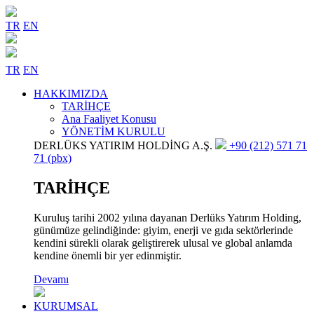
TR
EN
TR
EN
HAKKIMIZDA
TARİHÇE
Ana Faaliyet Konusu
YÖNETİM KURULU
DERLÜKS YATIRIM HOLDİNG A.Ş.
+90 (212) 571 71
71 (pbx)
TARİHÇE
Kuruluş tarihi 2002 yılına dayanan Derlüks Yatırım Holding,
günümüze gelindiğinde: giyim, enerji ve gıda sektörlerinde
kendini sürekli olarak geliştirerek ulusal ve global anlamda
kendine önemli bir yer edinmiştir.
Devamı
KURUMSAL