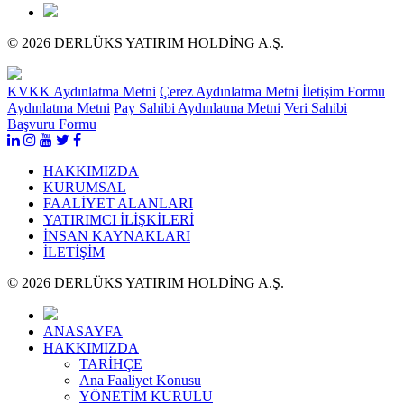
© 2026 DERLÜKS YATIRIM HOLDİNG A.Ş.
KVKK Aydınlatma Metni
Çerez Aydınlatma Metni
İletişim Formu
Aydınlatma Metni
Pay Sahibi Aydınlatma Metni
Veri Sahibi
Başvuru Formu
HAKKIMIZDA
KURUMSAL
FAALİYET ALANLARI
YATIRIMCI İLİŞKİLERİ
İNSAN KAYNAKLARI
İLETİŞİM
© 2026 DERLÜKS YATIRIM HOLDİNG A.Ş.
ANASAYFA
HAKKIMIZDA
TARİHÇE
Ana Faaliyet Konusu
YÖNETİM KURULU