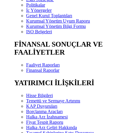
Politikalar
İç Yönergeler
Genel Kurul Toplantıları
Kurumsal Yönetim Uyum Raporu
Kurumsal Yönetim Bilgi Formu
ISO Belgeleri
FİNANSAL SONUÇLAR VE
FAALİYETLER
Faaliyet Raporları
Finansal Raporlar
YATIRIMCI İLİŞKİLERİ
Hisse Bilgileri
Temettü ve Sermaye Artırımı
KAP Duyuruları
Borçlanma Araçları
Halka Arz İzahnamesi
Fiyat Tespit Raporu
Halka Arz Geliri Hakkında
Tasarruf Sahiplerine Satış Duyurusu