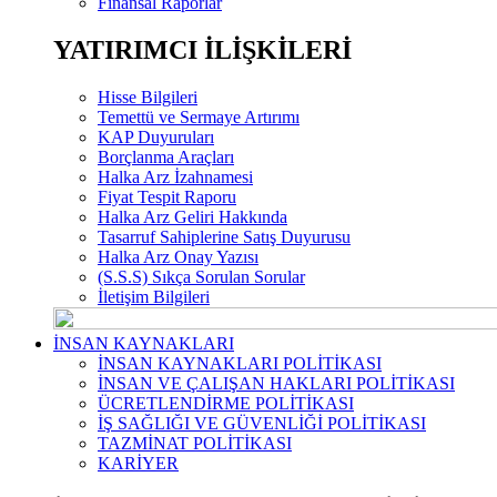
Finansal Raporlar
YATIRIMCI İLİŞKİLERİ
Hisse Bilgileri
Temettü ve Sermaye Artırımı
KAP Duyuruları
Borçlanma Araçları
Halka Arz İzahnamesi
Fiyat Tespit Raporu
Halka Arz Geliri Hakkında
Tasarruf Sahiplerine Satış Duyurusu
Halka Arz Onay Yazısı
(S.S.S) Sıkça Sorulan Sorular
İletişim Bilgileri
İNSAN KAYNAKLARI
İNSAN KAYNAKLARI POLİTİKASI
İNSAN VE ÇALIŞAN HAKLARI POLİTİKASI
ÜCRETLENDİRME POLİTİKASI
İŞ SAĞLIĞI VE GÜVENLİĞİ POLİTİKASI
TAZMİNAT POLİTİKASI
KARİYER