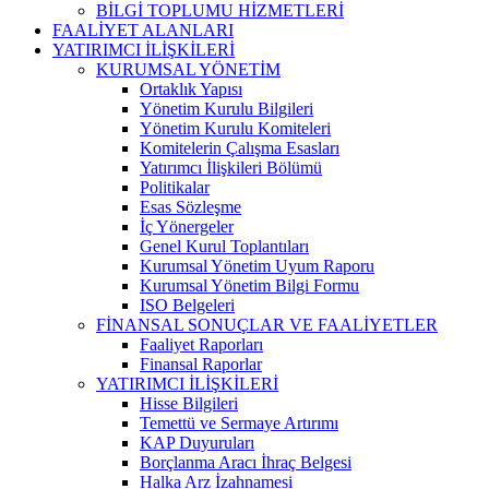
BİLGİ TOPLUMU HİZMETLERİ
FAALİYET ALANLARI
YATIRIMCI İLİŞKİLERİ
KURUMSAL YÖNETİM
Ortaklık Yapısı
Yönetim Kurulu Bilgileri
Yönetim Kurulu Komiteleri
Komitelerin Çalışma Esasları
Yatırımcı İlişkileri Bölümü
Politikalar
Esas Sözleşme
İç Yönergeler
Genel Kurul Toplantıları
Kurumsal Yönetim Uyum Raporu
Kurumsal Yönetim Bilgi Formu
ISO Belgeleri
FİNANSAL SONUÇLAR VE FAALİYETLER
Faaliyet Raporları
Finansal Raporlar
YATIRIMCI İLİŞKİLERİ
Hisse Bilgileri
Temettü ve Sermaye Artırımı
KAP Duyuruları
Borçlanma Aracı İhraç Belgesi
Halka Arz İzahnamesi