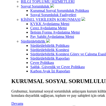
BİLGİ TOPLUMU HİZMETLERİ
Sosyal Sorumluluk
Kurumsal Sosyal Sorumluluk Politikası
Sosyal Sorumluluk Faaliyetleri
KİŞİSEL VERİLERİN KORUNMASI
KVKK Aydınlatma Metni
Çerez Aydınlatma Metni
İletişim Formu Aydınlatma Metni
Pay Sahibi Aydınlatma Metni
Sürdürülebilirlik
Sürdürülebilirlik Politikası
Sürdürülebilirlik Komitesi
Sürdürülebilirlik Komitesi Görev ve Çalışma Esasl
Sürdürülebilirlik Raporları
Çevre Politikası
Sağlık, Güvenlik ve Çevre Politikası
Karbon Ayak İzi Raporları
KURUMSAL SOSYAL SORUMLULUK
Grubumuz, kurumsal sosyal sorumluluk anlayışını kurum kültür
konulara duyarlılık sağlayan, toplum ve pay sahipleri için orta
Devamı