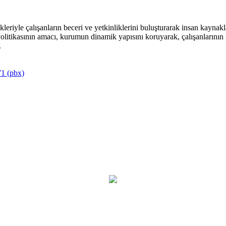
riyle çalışanların beceri ve yetkinliklerini buluşturarak insan kaynakla
itikasının amacı, kurumun dinamik yapısını koruyarak, çalışanlarının mu
.
1 (pbx)