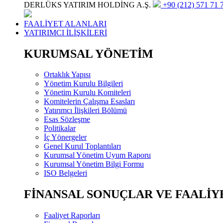
DERLÜKS YATIRIM HOLDİNG A.Ş.
+90 (212) 571 71 7
FAALİYET ALANLARI
YATIRIMCI İLİŞKİLERİ
KURUMSAL YÖNETİM
Ortaklık Yapısı
Yönetim Kurulu Bilgileri
Yönetim Kurulu Komiteleri
Komitelerin Çalışma Esasları
Yatırımcı İlişkileri Bölümü
Esas Sözleşme
Politikalar
İç Yönergeler
Genel Kurul Toplantıları
Kurumsal Yönetim Uyum Raporu
Kurumsal Yönetim Bilgi Formu
ISO Belgeleri
FİNANSAL SONUÇLAR VE FAALİY
Faaliyet Raporları