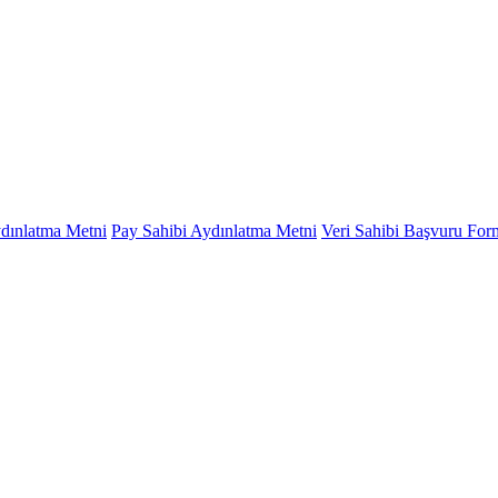
ydınlatma Metni
Pay Sahibi Aydınlatma Metni
Veri Sahibi Başvuru Fo