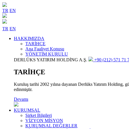
TR
EN
TR
EN
HAKKIMIZDA
TARİHÇE
Ana Faaliyet Konusu
YÖNETİM KURULU
DERLÜKS YATIRIM HOLDİNG A.Ş.
+90 (212) 571 71 7
TARİHÇE
Kuruluş tarihi 2002 yılına dayanan Derlüks Yatırım Holding, gün
edinmiştir.
Devamı
KURUMSAL
Şirket Bilgileri
VİZYON MİSYON
KURUMSAL DEĞERLER