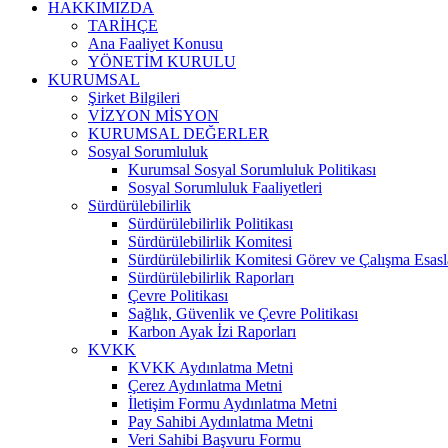
HAKKIMIZDA
TARİHÇE
Ana Faaliyet Konusu
YÖNETİM KURULU
KURUMSAL
Şirket Bilgileri
VİZYON MİSYON
KURUMSAL DEĞERLER
Sosyal Sorumluluk
Kurumsal Sosyal Sorumluluk Politikası
Sosyal Sorumluluk Faaliyetleri
Sürdürülebilirlik
Sürdürülebilirlik Politikası
Sürdürülebilirlik Komitesi
Sürdürülebilirlik Komitesi Görev ve Çalışma Esasl
Sürdürülebilirlik Raporları
Çevre Politikası
Sağlık, Güvenlik ve Çevre Politikası
Karbon Ayak İzi Raporları
KVKK
KVKK Aydınlatma Metni
Çerez Aydınlatma Metni
İletişim Formu Aydınlatma Metni
Pay Sahibi Aydınlatma Metni
Veri Sahibi Başvuru Formu