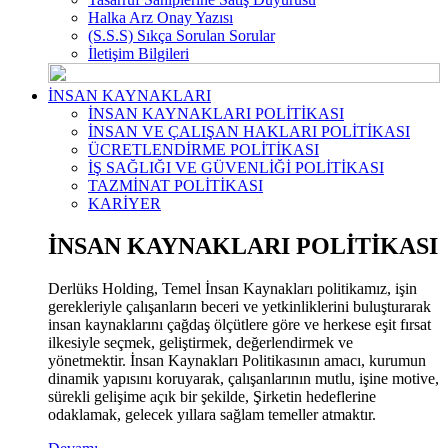
Halka Arz Onay Yazısı
(S.S.S) Sıkça Sorulan Sorular
İletişim Bilgileri
İNSAN KAYNAKLARI
İNSAN KAYNAKLARI POLİTİKASI
İNSAN VE ÇALIŞAN HAKLARI POLİTİKASI
ÜCRETLENDİRME POLİTİKASI
İŞ SAĞLIĞI VE GÜVENLİĞİ POLİTİKASI
TAZMİNAT POLİTİKASI
KARİYER
İNSAN KAYNAKLARI POLİTİKASI
Derlüks Holding, Temel İnsan Kaynakları politikamız, işin
gerekleriyle çalışanların beceri ve yetkinliklerini buluşturarak
insan kaynaklarını çağdaş ölçütlere göre ve herkese eşit fırsat
ilkesiyle seçmek, geliştirmek, değerlendirmek ve
yönetmektir. İnsan Kaynakları Politikasının amacı, kurumun
dinamik yapısını koruyarak, çalışanlarının mutlu, işine motive,
sürekli gelişime açık bir şekilde, Şirketin hedeflerine
odaklamak, gelecek yıllara sağlam temeller atmaktır.