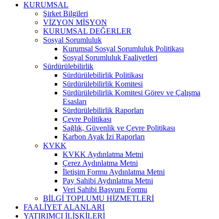
KURUMSAL
Şirket Bilgileri
VİZYON MİSYON
KURUMSAL DEĞERLER
Sosyal Sorumluluk
Kurumsal Sosyal Sorumluluk Politikası
Sosyal Sorumluluk Faaliyetleri
Sürdürülebilirlik
Sürdürülebilirlik Politikası
Sürdürülebilirlik Komitesi
Sürdürülebilirlik Komitesi Görev ve Çalışma
Esasları
Sürdürülebilirlik Raporları
Çevre Politikası
Sağlık, Güvenlik ve Çevre Politikası
Karbon Ayak İzi Raporları
KVKK
KVKK Aydınlatma Metni
Çerez Aydınlatma Metni
İletişim Formu Aydınlatma Metni
Pay Sahibi Aydınlatma Metni
Veri Sahibi Başvuru Formu
BİLGİ TOPLUMU HİZMETLERİ
FAALİYET ALANLARI
YATIRIMCI İLİŞKİLERİ