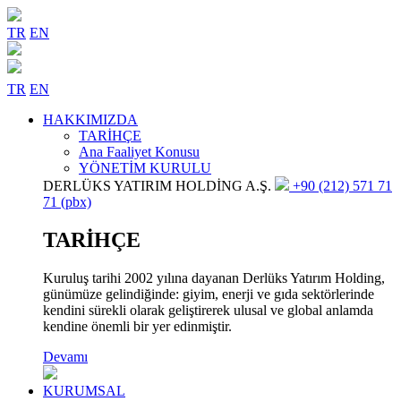
TR
EN
TR
EN
HAKKIMIZDA
TARİHÇE
Ana Faaliyet Konusu
YÖNETİM KURULU
DERLÜKS YATIRIM HOLDİNG A.Ş.
+90 (212) 571 71
71 (pbx)
TARİHÇE
Kuruluş tarihi 2002 yılına dayanan Derlüks Yatırım Holding,
günümüze gelindiğinde: giyim, enerji ve gıda sektörlerinde
kendini sürekli olarak geliştirerek ulusal ve global anlamda
kendine önemli bir yer edinmiştir.
Devamı
KURUMSAL