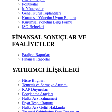
Politikalar
İç Yönergeler
Genel Kurul Toplantıları
Kurumsal Yönetim Uyum Raporu
Kurumsal Yönetim Bilgi Formu
ISO Belgeleri
FİNANSAL SONUÇLAR VE
FAALİYETLER
Faaliyet Raporları
Finansal Raporlar
YATIRIMCI İLİŞKİLERİ
Hisse Bilgileri
Temettü ve Sermaye Artırımı
KAP Duyuruları
Borçlanma Araçları
Halka Arz İzahnamesi
Fiyat Tespit Raporu
Halka Arz Geliri Hakkında
Tasarruf Sahiplerine Satış Duyurusu