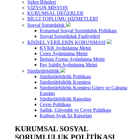
Şirket Bilgileri
VİZYON MİSYON
KURUMSAL DEĞERLER
BİLGİ TOPLUMU HİZMETLERİ
Sosyal Sorumluluk
Kurumsal Sosyal Sorumluluk Politikası
Sosyal Sorumluluk Faaliyetleri
KİŞİSEL VERİLERİN KORUNMASI
KVKK Aydınlatma Metni
Çerez Aydınlatma Metni
İletişim Formu Aydınlatma Metni
Pay Sahibi Aydınlatma Metni
Sürdürülebilirlik
Sürdürülebilirlik Politikası
Sürdürülebilirlik Komitesi
Sürdürülebilirlik Komitesi Görev ve Çalışma
Esasları
Sürdürülebilirlik Raporları
Çevre Politikası
Sağlık, Güvenlik ve Çevre Politikası
Karbon Ayak İzi Raporları
KURUMSAL SOSYAL
SORUMLULUK POLİTİKASI