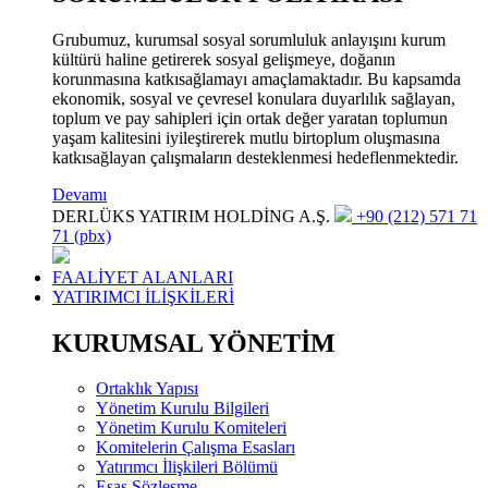
Grubumuz, kurumsal sosyal sorumluluk anlayışını kurum
kültürü haline getirerek sosyal gelişmeye, doğanın
korunmasına katkısağlamayı amaçlamaktadır. Bu kapsamda
ekonomik, sosyal ve çevresel konulara duyarlılık sağlayan,
toplum ve pay sahipleri için ortak değer yaratan toplumun
yaşam kalitesini iyileştirerek mutlu birtoplum oluşmasına
katkısağlayan çalışmaların desteklenmesi hedeflenmektedir.
Devamı
DERLÜKS YATIRIM HOLDİNG A.Ş.
+90 (212) 571 71
71 (pbx)
FAALİYET ALANLARI
YATIRIMCI İLİŞKİLERİ
KURUMSAL YÖNETİM
Ortaklık Yapısı
Yönetim Kurulu Bilgileri
Yönetim Kurulu Komiteleri
Komitelerin Çalışma Esasları
Yatırımcı İlişkileri Bölümü
Esas Sözleşme