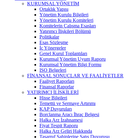
KURUMSAL YÖNETİM
Ortaklık Yapısı
Yönetim Kurulu Bilgileri
Yönetim Kurulu Komiteleri
Komitelerin Çalışma Esasları
Yatırımcı İlişkileri Bölümü
Politikalar
Esas Sözleşme
İç Yönergeler
Genel Kurul Toplantıları
Kurumsal Yönetim Uyum Raporu
Kurumsal Yönetim Bilgi Formu
ISO Belgeleri
FİNANSAL SONUÇLAR VE FAALİYETLER
Faaliyet Raporları
Finansal Raporlar
YATIRIMCI İLİŞKİLERİ
Hisse Bilgileri
Temettü ve Sermaye Artırımı
KAP Duyuruları
Borçlanma Aracı İhraç Belgesi
Halka Arz İzahnamesi
Fiyat Tespit Raporu
Halka Arz Geliri Hakkında
Tasarruf Sahiplerine Satış Duyurusu