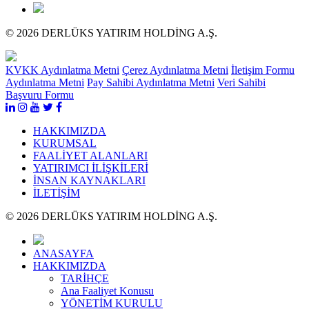
© 2026 DERLÜKS YATIRIM HOLDİNG A.Ş.
KVKK Aydınlatma Metni
Çerez Aydınlatma Metni
İletişim Formu
Aydınlatma Metni
Pay Sahibi Aydınlatma Metni
Veri Sahibi
Başvuru Formu
HAKKIMIZDA
KURUMSAL
FAALİYET ALANLARI
YATIRIMCI İLİŞKİLERİ
İNSAN KAYNAKLARI
İLETİŞİM
© 2026 DERLÜKS YATIRIM HOLDİNG A.Ş.
ANASAYFA
HAKKIMIZDA
TARİHÇE
Ana Faaliyet Konusu
YÖNETİM KURULU