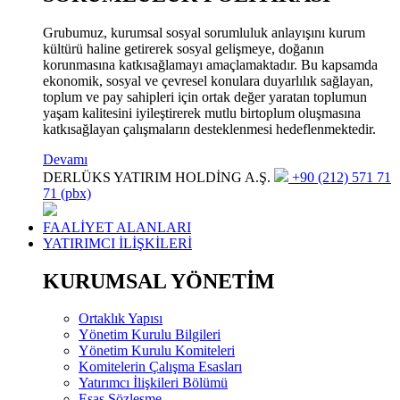
Grubumuz, kurumsal sosyal sorumluluk anlayışını kurum
kültürü haline getirerek sosyal gelişmeye, doğanın
korunmasına katkısağlamayı amaçlamaktadır. Bu kapsamda
ekonomik, sosyal ve çevresel konulara duyarlılık sağlayan,
toplum ve pay sahipleri için ortak değer yaratan toplumun
yaşam kalitesini iyileştirerek mutlu birtoplum oluşmasına
katkısağlayan çalışmaların desteklenmesi hedeflenmektedir.
Devamı
DERLÜKS YATIRIM HOLDİNG A.Ş.
+90 (212) 571 71
71 (pbx)
FAALİYET ALANLARI
YATIRIMCI İLİŞKİLERİ
KURUMSAL YÖNETİM
Ortaklık Yapısı
Yönetim Kurulu Bilgileri
Yönetim Kurulu Komiteleri
Komitelerin Çalışma Esasları
Yatırımcı İlişkileri Bölümü
Esas Sözleşme