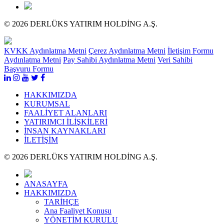
© 2026 DERLÜKS YATIRIM HOLDİNG A.Ş.
KVKK Aydınlatma Metni
Çerez Aydınlatma Metni
İletişim Formu
Aydınlatma Metni
Pay Sahibi Aydınlatma Metni
Veri Sahibi
Başvuru Formu
HAKKIMIZDA
KURUMSAL
FAALİYET ALANLARI
YATIRIMCI İLİŞKİLERİ
İNSAN KAYNAKLARI
İLETİŞİM
© 2026 DERLÜKS YATIRIM HOLDİNG A.Ş.
ANASAYFA
HAKKIMIZDA
TARİHÇE
Ana Faaliyet Konusu
YÖNETİM KURULU