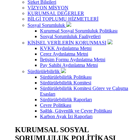
Şirket Bilgileri
VİZYON MİSYON
KURUMSAL DEĞERLER
BİLGİ TOPLUMU HİZMETLERİ
Sosyal Sorumluluk
Kurumsal Sosyal Sorumluluk Politikası
Sosyal Sorumluluk Faaliyetleri
KİŞİSEL VERİLERİN KORUNMASI
KVKK Aydınlatma Metni
Çerez Aydınlatma Metni
İletişim Formu Aydınlatma Metni
Pay Sahibi Aydınlatma Metni
Sürdürülebilirlik
Sürdürülebilirlik Politikası
Sürdürülebilirlik Komitesi
Sürdürülebilirlik Komitesi Görev ve Çalışma
Esasları
Sürdürülebilirlik Raporları
Çevre Politikası
Sağlık, Güvenlik ve Çevre Politikası
Karbon Ayak İzi Raporları
KURUMSAL SOSYAL
SORUMLULUK POLİTİKASI