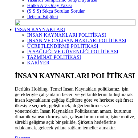
Halka Arz Onay Yazısı
(S.S.S) Sıkça Sorulan Sorular
İletişim Bilgileri
İNSAN KAYNAKLARI
İNSAN KAYNAKLARI POLİTİKASI
İNSAN VE ÇALIŞAN HAKLARI POLİTİKASI
ÜCRETLENDİRME POLİTİKASI
İŞ SAĞLIĞI VE GÜVENLİĞİ POLİTİKASI
TAZMİNAT POLİTİKASI
KARİYER
İNSAN KAYNAKLARI POLİTİKASI
Derlüks Holding, Temel İnsan Kaynakları politikamız, işin
gerekleriyle çalışanların beceri ve yetkinliklerini buluşturarak
insan kaynaklarını çağdaş ölçütlere göre ve herkese eşit fırsat
ilkesiyle seçmek, geliştirmek, değerlendirmek ve
yönetmektir. İnsan Kaynakları Politikasının amacı, kurumun
dinamik yapısını koruyarak, çalışanlarının mutlu, işine motive,
sürekli gelişime açık bir şekilde, Şirketin hedeflerine
odaklamak, gelecek yıllara sağlam temeller atmaktır.