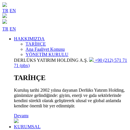
TR
EN
TR
EN
HAKKIMIZDA
TARİHÇE
Ana Faaliyet Konusu
YÖNETİM KURULU
DERLÜKS YATIRIM HOLDİNG A.Ş.
+90 (212) 571 71
71 (pbx)
TARİHÇE
Kuruluş tarihi 2002 yılına dayanan Derlüks Yatırım Holding,
günümüze gelindiğinde: giyim, enerji ve gıda sektörlerinde
kendini sürekli olarak geliştirerek ulusal ve global anlamda
kendine önemli bir yer edinmiştir.
Devamı
KURUMSAL