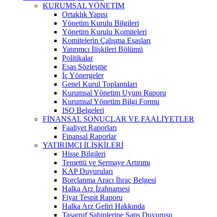
KURUMSAL YÖNETİM
Ortaklık Yapısı
Yönetim Kurulu Bilgileri
Yönetim Kurulu Komiteleri
Komitelerin Çalışma Esasları
Yatırımcı İlişkileri Bölümü
Politikalar
Esas Sözleşme
İç Yönergeler
Genel Kurul Toplantıları
Kurumsal Yönetim Uyum Raporu
Kurumsal Yönetim Bilgi Formu
ISO Belgeleri
FİNANSAL SONUÇLAR VE FAALİYETLER
Faaliyet Raporları
Finansal Raporlar
YATIRIMCI İLİŞKİLERİ
Hisse Bilgileri
Temettü ve Sermaye Artırımı
KAP Duyuruları
Borçlanma Aracı İhraç Belgesi
Halka Arz İzahnamesi
Fiyat Tespit Raporu
Halka Arz Geliri Hakkında
Tasarruf Sahiplerine Satış Duyurusu