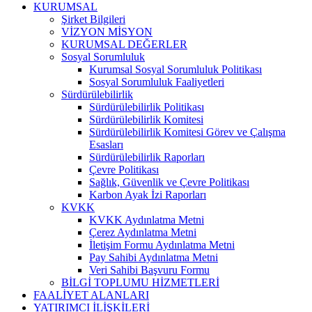
KURUMSAL
Şirket Bilgileri
VİZYON MİSYON
KURUMSAL DEĞERLER
Sosyal Sorumluluk
Kurumsal Sosyal Sorumluluk Politikası
Sosyal Sorumluluk Faaliyetleri
Sürdürülebilirlik
Sürdürülebilirlik Politikası
Sürdürülebilirlik Komitesi
Sürdürülebilirlik Komitesi Görev ve Çalışma
Esasları
Sürdürülebilirlik Raporları
Çevre Politikası
Sağlık, Güvenlik ve Çevre Politikası
Karbon Ayak İzi Raporları
KVKK
KVKK Aydınlatma Metni
Çerez Aydınlatma Metni
İletişim Formu Aydınlatma Metni
Pay Sahibi Aydınlatma Metni
Veri Sahibi Başvuru Formu
BİLGİ TOPLUMU HİZMETLERİ
FAALİYET ALANLARI
YATIRIMCI İLİŞKİLERİ