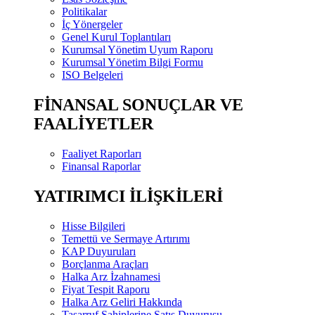
Politikalar
İç Yönergeler
Genel Kurul Toplantıları
Kurumsal Yönetim Uyum Raporu
Kurumsal Yönetim Bilgi Formu
ISO Belgeleri
FİNANSAL SONUÇLAR VE
FAALİYETLER
Faaliyet Raporları
Finansal Raporlar
YATIRIMCI İLİŞKİLERİ
Hisse Bilgileri
Temettü ve Sermaye Artırımı
KAP Duyuruları
Borçlanma Araçları
Halka Arz İzahnamesi
Fiyat Tespit Raporu
Halka Arz Geliri Hakkında
Tasarruf Sahiplerine Satış Duyurusu