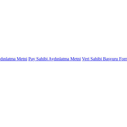
ydınlatma Metni
Pay Sahibi Aydınlatma Metni
Veri Sahibi Başvuru Fo