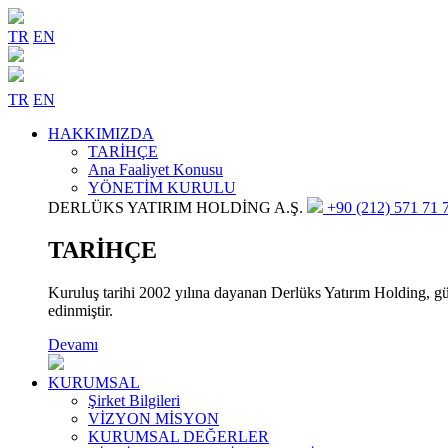
TR
EN
TR
EN
HAKKIMIZDA
TARİHÇE
Ana Faaliyet Konusu
YÖNETİM KURULU
DERLÜKS YATIRIM HOLDİNG A.Ş.
+90 (212) 571 71 7
TARİHÇE
Kuruluş tarihi 2002 yılına dayanan Derlüks Yatırım Holding, gün
edinmiştir.
Devamı
KURUMSAL
Şirket Bilgileri
VİZYON MİSYON
KURUMSAL DEĞERLER