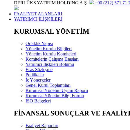
DERLÜKS YATIRIM HOLDİNG A.Ş.
+90 (212) 571 71 7
FAALİYET ALANLARI
YATIRIMCI İLİŞKİLERİ
KURUMSAL YÖNETİM
Ortaklık Yapısı
Yönetim Kurulu Bilgileri
Yönetim Kurulu Komiteleri
Komitelerin Çalışma Esasları
Yatırımcı İlişkileri Bölümü
Esas Sözleşme
Politikalar
İç Yönergeler
Genel Kurul Toplantıları
Kurumsal Yönetim Uyum Raporu
Kurumsal Yönetim Bilgi Formu
ISO Belgeleri
FİNANSAL SONUÇLAR VE FAALİY
Faaliyet Raporları