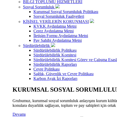
BİLGİ TOPLUMU HİZMETLERİ
Sosyal Sorumluluk
Kurumsal Sosyal Sorumluluk Politikası
Sosyal Sorumluluk Faaliyetleri
KİŞİSEL VERİLERİN KORUNMASI
KVKK Aydınlatma Metni
Çerez Aydınlatma Metni
İletişim Formu Aydınlatma Metni
Pay Sahibi Aydınlatma Metni
Sürdürülebilirlik
Sürdürülebilirlik Politikası
Sürdürülebilirlik Komitesi
Sürdürülebilirlik Komitesi Görev ve Çalışma Esasl
Sürdürülebilirlik Raporları
Çevre Politikası
Sağlık, Güvenlik ve Çevre Politikası
Karbon Ayak İzi Raporları
KURUMSAL SOSYAL SORUMLULUK
Grubumuz, kurumsal sosyal sorumluluk anlayışını kurum kültür
konulara duyarlılık sağlayan, toplum ve pay sahipleri için orta
Devamı