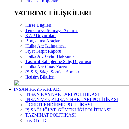
Finansal Raporlar
YATIRIMCI İLİŞKİLERİ
Hisse Bilgileri
Temettü ve Sermaye Artırımı
KAP Duyuruları
Borçlanma Araçları
Halka Arz İzahnamesi
Fiyat Tespit Raporu
Halka Arz Geliri Hakkında
Tasarruf Sahiplerine Satış Duyurusu
Halka Arz Onay Yazısı
(S.S.S) Sıkça Sorulan Sorular
İletişim Bilgileri
İNSAN KAYNAKLARI
İNSAN KAYNAKLARI POLİTİKASI
İNSAN VE ÇALIŞAN HAKLARI POLİTİKASI
ÜCRETLENDİRME POLİTİKASI
İŞ SAĞLIĞI VE GÜVENLİĞİ POLİTİKASI
TAZMİNAT POLİTİKASI
KARİYER