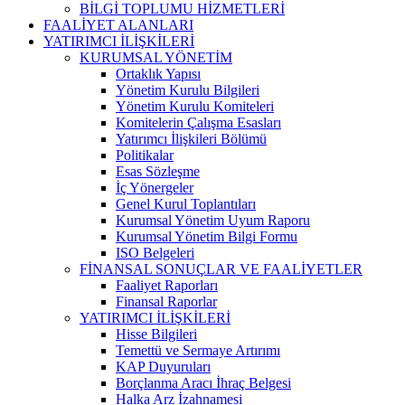
BİLGİ TOPLUMU HİZMETLERİ
FAALİYET ALANLARI
YATIRIMCI İLİŞKİLERİ
KURUMSAL YÖNETİM
Ortaklık Yapısı
Yönetim Kurulu Bilgileri
Yönetim Kurulu Komiteleri
Komitelerin Çalışma Esasları
Yatırımcı İlişkileri Bölümü
Politikalar
Esas Sözleşme
İç Yönergeler
Genel Kurul Toplantıları
Kurumsal Yönetim Uyum Raporu
Kurumsal Yönetim Bilgi Formu
ISO Belgeleri
FİNANSAL SONUÇLAR VE FAALİYETLER
Faaliyet Raporları
Finansal Raporlar
YATIRIMCI İLİŞKİLERİ
Hisse Bilgileri
Temettü ve Sermaye Artırımı
KAP Duyuruları
Borçlanma Aracı İhraç Belgesi
Halka Arz İzahnamesi