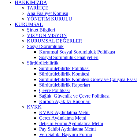
HAKKIMIZDA
TARİHÇE
Ana Faaliyet Konusu
YÖNETİM KURULU
KURUMSAL
Şirket Bilgileri
VİZYON MİSYON
KURUMSAL DEĞERLER
Sosyal Sorumluluk
Kurumsal Sosyal Sorumluluk Politikası
Sosyal Sorumluluk Faaliyetleri
Sürdürülebilirlik
Sürdürülebilirlik Politikası
Sürdürülebilirlik Komitesi
Sürdürülebilirlik Komitesi Görev ve Çalışma Esasl
Sürdürülebilirlik Raporları
Çevre Politikası
Sağlık, Güvenlik ve Çevre Politikası
Karbon Ayak İzi Raporları
KVKK
KVKK Aydınlatma Metni
Çerez Aydınlatma Metni
İletişim Formu Aydınlatma Metni
Pay Sahibi Aydınlatma Metni
Veri Sahibi Başvuru Formu