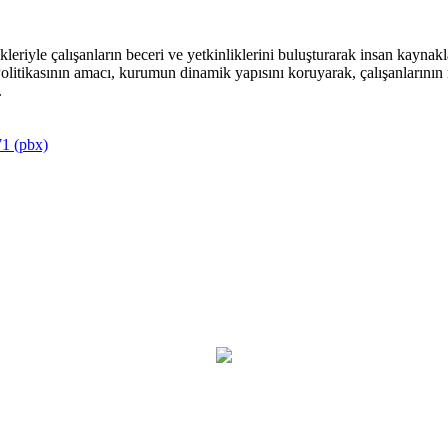
riyle çalışanların beceri ve yetkinliklerini buluşturarak insan kaynakla
itikasının amacı, kurumun dinamik yapısını koruyarak, çalışanlarının mu
.
1 (pbx)