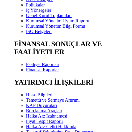
Politikalar
İç Yönergeler
Genel Kurul Toplantıları
Kurumsal Yönetim Uyum Raporu
Kurumsal Yönetim Bilgi Formu
ISO Belgeleri
FİNANSAL SONUÇLAR VE
FAALİYETLER
Faaliyet Raporları
Finansal Raporlar
YATIRIMCI İLİŞKİLERİ
Hisse Bilgileri
Temettü ve Sermaye Artırımı
KAP Duyuruları
Borçlanma Araçları
Halka Arz İzahnamesi
Fiyat Tespit Raporu
Halka Arz Geliri Hakkında
Tasarruf Sahiplerine Satış Duyurusu