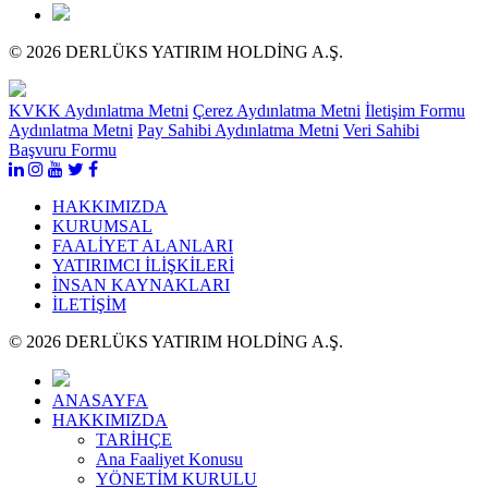
© 2026 DERLÜKS YATIRIM HOLDİNG A.Ş.
KVKK Aydınlatma Metni
Çerez Aydınlatma Metni
İletişim Formu
Aydınlatma Metni
Pay Sahibi Aydınlatma Metni
Veri Sahibi
Başvuru Formu
HAKKIMIZDA
KURUMSAL
FAALİYET ALANLARI
YATIRIMCI İLİŞKİLERİ
İNSAN KAYNAKLARI
İLETİŞİM
© 2026 DERLÜKS YATIRIM HOLDİNG A.Ş.
ANASAYFA
HAKKIMIZDA
TARİHÇE
Ana Faaliyet Konusu
YÖNETİM KURULU