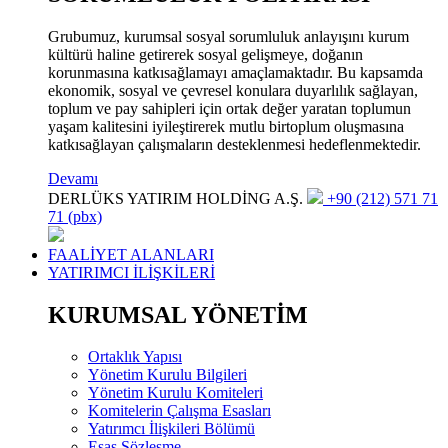
Grubumuz, kurumsal sosyal sorumluluk anlayışını kurum
kültürü haline getirerek sosyal gelişmeye, doğanın
korunmasına katkısağlamayı amaçlamaktadır. Bu kapsamda
ekonomik, sosyal ve çevresel konulara duyarlılık sağlayan,
toplum ve pay sahipleri için ortak değer yaratan toplumun
yaşam kalitesini iyileştirerek mutlu birtoplum oluşmasına
katkısağlayan çalışmaların desteklenmesi hedeflenmektedir.
Devamı
DERLÜKS YATIRIM HOLDİNG A.Ş.
+90 (212) 571 71
71 (pbx)
FAALİYET ALANLARI
YATIRIMCI İLİŞKİLERİ
KURUMSAL YÖNETİM
Ortaklık Yapısı
Yönetim Kurulu Bilgileri
Yönetim Kurulu Komiteleri
Komitelerin Çalışma Esasları
Yatırımcı İlişkileri Bölümü
Esas Sözleşme