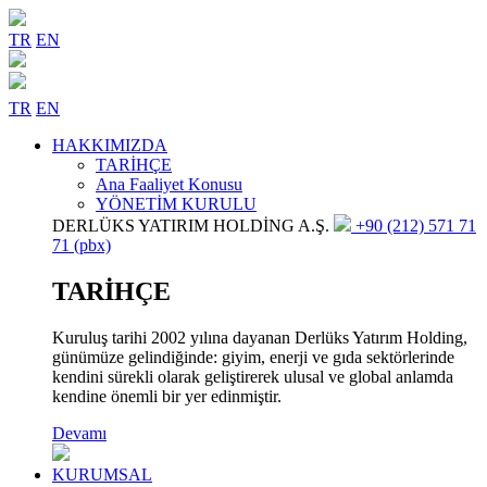
TR
EN
TR
EN
HAKKIMIZDA
TARİHÇE
Ana Faaliyet Konusu
YÖNETİM KURULU
DERLÜKS YATIRIM HOLDİNG A.Ş.
+90 (212) 571 71
71 (pbx)
TARİHÇE
Kuruluş tarihi 2002 yılına dayanan Derlüks Yatırım Holding,
günümüze gelindiğinde: giyim, enerji ve gıda sektörlerinde
kendini sürekli olarak geliştirerek ulusal ve global anlamda
kendine önemli bir yer edinmiştir.
Devamı
KURUMSAL