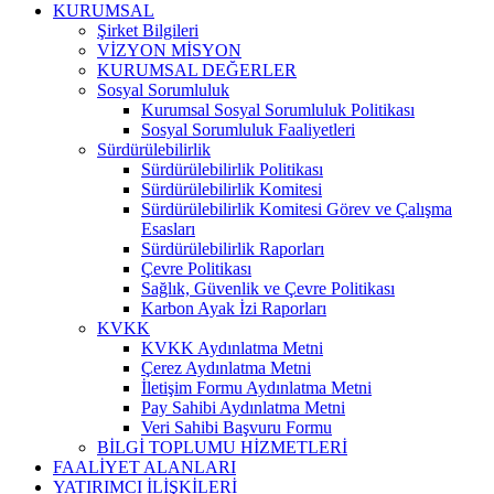
KURUMSAL
Şirket Bilgileri
VİZYON MİSYON
KURUMSAL DEĞERLER
Sosyal Sorumluluk
Kurumsal Sosyal Sorumluluk Politikası
Sosyal Sorumluluk Faaliyetleri
Sürdürülebilirlik
Sürdürülebilirlik Politikası
Sürdürülebilirlik Komitesi
Sürdürülebilirlik Komitesi Görev ve Çalışma
Esasları
Sürdürülebilirlik Raporları
Çevre Politikası
Sağlık, Güvenlik ve Çevre Politikası
Karbon Ayak İzi Raporları
KVKK
KVKK Aydınlatma Metni
Çerez Aydınlatma Metni
İletişim Formu Aydınlatma Metni
Pay Sahibi Aydınlatma Metni
Veri Sahibi Başvuru Formu
BİLGİ TOPLUMU HİZMETLERİ
FAALİYET ALANLARI
YATIRIMCI İLİŞKİLERİ