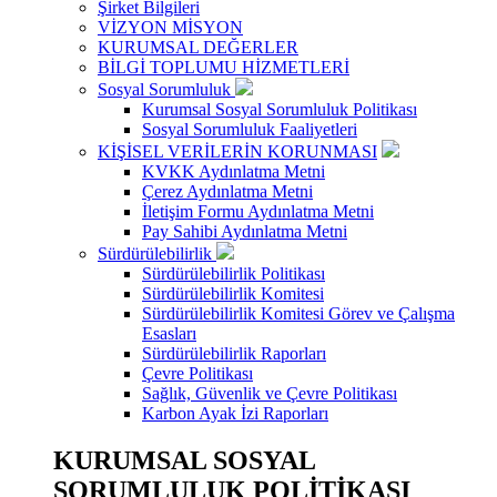
Şirket Bilgileri
VİZYON MİSYON
KURUMSAL DEĞERLER
BİLGİ TOPLUMU HİZMETLERİ
Sosyal Sorumluluk
Kurumsal Sosyal Sorumluluk Politikası
Sosyal Sorumluluk Faaliyetleri
KİŞİSEL VERİLERİN KORUNMASI
KVKK Aydınlatma Metni
Çerez Aydınlatma Metni
İletişim Formu Aydınlatma Metni
Pay Sahibi Aydınlatma Metni
Sürdürülebilirlik
Sürdürülebilirlik Politikası
Sürdürülebilirlik Komitesi
Sürdürülebilirlik Komitesi Görev ve Çalışma
Esasları
Sürdürülebilirlik Raporları
Çevre Politikası
Sağlık, Güvenlik ve Çevre Politikası
Karbon Ayak İzi Raporları
KURUMSAL SOSYAL
SORUMLULUK POLİTİKASI