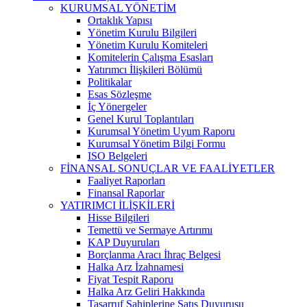
KURUMSAL YÖNETİM
Ortaklık Yapısı
Yönetim Kurulu Bilgileri
Yönetim Kurulu Komiteleri
Komitelerin Çalışma Esasları
Yatırımcı İlişkileri Bölümü
Politikalar
Esas Sözleşme
İç Yönergeler
Genel Kurul Toplantıları
Kurumsal Yönetim Uyum Raporu
Kurumsal Yönetim Bilgi Formu
ISO Belgeleri
FİNANSAL SONUÇLAR VE FAALİYETLER
Faaliyet Raporları
Finansal Raporlar
YATIRIMCI İLİŞKİLERİ
Hisse Bilgileri
Temettü ve Sermaye Artırımı
KAP Duyuruları
Borçlanma Aracı İhraç Belgesi
Halka Arz İzahnamesi
Fiyat Tespit Raporu
Halka Arz Geliri Hakkında
Tasarruf Sahiplerine Satış Duyurusu