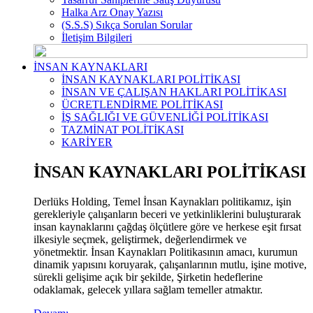
Halka Arz Onay Yazısı
(S.S.S) Sıkça Sorulan Sorular
İletişim Bilgileri
İNSAN KAYNAKLARI
İNSAN KAYNAKLARI POLİTİKASI
İNSAN VE ÇALIŞAN HAKLARI POLİTİKASI
ÜCRETLENDİRME POLİTİKASI
İŞ SAĞLIĞI VE GÜVENLİĞİ POLİTİKASI
TAZMİNAT POLİTİKASI
KARİYER
İNSAN KAYNAKLARI POLİTİKASI
Derlüks Holding, Temel İnsan Kaynakları politikamız, işin
gerekleriyle çalışanların beceri ve yetkinliklerini buluşturarak
insan kaynaklarını çağdaş ölçütlere göre ve herkese eşit fırsat
ilkesiyle seçmek, geliştirmek, değerlendirmek ve
yönetmektir. İnsan Kaynakları Politikasının amacı, kurumun
dinamik yapısını koruyarak, çalışanlarının mutlu, işine motive,
sürekli gelişime açık bir şekilde, Şirketin hedeflerine
odaklamak, gelecek yıllara sağlam temeller atmaktır.