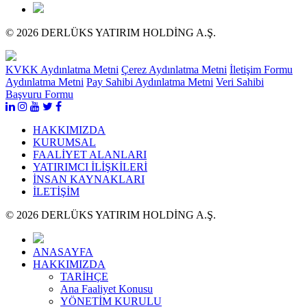
© 2026 DERLÜKS YATIRIM HOLDİNG A.Ş.
KVKK Aydınlatma Metni
Çerez Aydınlatma Metni
İletişim Formu
Aydınlatma Metni
Pay Sahibi Aydınlatma Metni
Veri Sahibi
Başvuru Formu
HAKKIMIZDA
KURUMSAL
FAALİYET ALANLARI
YATIRIMCI İLİŞKİLERİ
İNSAN KAYNAKLARI
İLETİŞİM
© 2026 DERLÜKS YATIRIM HOLDİNG A.Ş.
ANASAYFA
HAKKIMIZDA
TARİHÇE
Ana Faaliyet Konusu
YÖNETİM KURULU