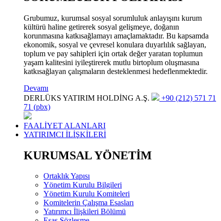
Grubumuz, kurumsal sosyal sorumluluk anlayışını kurum
kültürü haline getirerek sosyal gelişmeye, doğanın
korunmasına katkısağlamayı amaçlamaktadır. Bu kapsamda
ekonomik, sosyal ve çevresel konulara duyarlılık sağlayan,
toplum ve pay sahipleri için ortak değer yaratan toplumun
yaşam kalitesini iyileştirerek mutlu birtoplum oluşmasına
katkısağlayan çalışmaların desteklenmesi hedeflenmektedir.
Devamı
DERLÜKS YATIRIM HOLDİNG A.Ş.
+90 (212) 571 71
71 (pbx)
FAALİYET ALANLARI
YATIRIMCI İLİŞKİLERİ
KURUMSAL YÖNETİM
Ortaklık Yapısı
Yönetim Kurulu Bilgileri
Yönetim Kurulu Komiteleri
Komitelerin Çalışma Esasları
Yatırımcı İlişkileri Bölümü
Esas Sözleşme