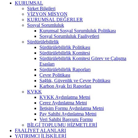
KURUMSAL
Şirket Bilgileri
VİZYON MİSYON
KURUMSAL DEĞERLER
Sosyal Sorumluluk
Kurumsal Sosyal Sorumluluk Politikası
Sosyal Sorumluluk Faaliyetleri
Sürdürülebilirlik
Sürdürülebilirlik Politikası
Sürdürülebilirlik Komitesi
Sürdürülebilirlik Komitesi Görev ve Çalışma
Esasları
Sürdürülebilirlik Raporları
Çevre Politikası
Sağlık, Güvenlik ve Çevre Politikası
Karbon Ayak İzi Raporları
KVKK
KVKK Aydınlatma Metni
Çerez Aydınlatma Metni
İletişim Formu Aydınlatma Metni
Pay Sahibi Aydınlatma Metni
Veri Sahibi Başvuru Formu
BİLGİ TOPLUMU HİZMETLERİ
FAALİYET ALANLARI
YATIRIMCI İLİŞKİLERİ