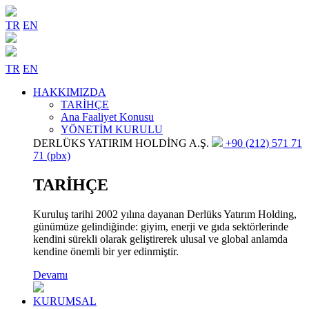
TR
EN
TR
EN
HAKKIMIZDA
TARİHÇE
Ana Faaliyet Konusu
YÖNETİM KURULU
DERLÜKS YATIRIM HOLDİNG A.Ş.
+90 (212) 571 71
71 (pbx)
TARİHÇE
Kuruluş tarihi 2002 yılına dayanan Derlüks Yatırım Holding,
günümüze gelindiğinde: giyim, enerji ve gıda sektörlerinde
kendini sürekli olarak geliştirerek ulusal ve global anlamda
kendine önemli bir yer edinmiştir.
Devamı
KURUMSAL