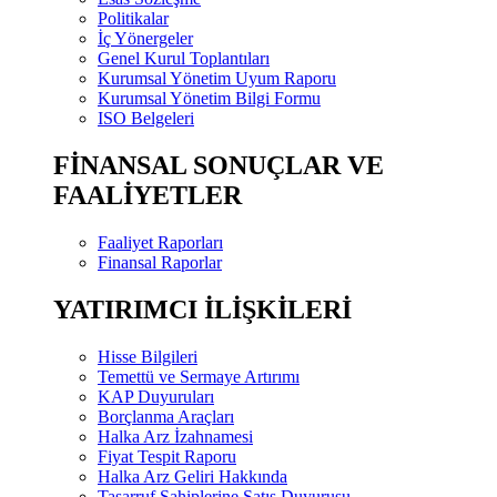
Politikalar
İç Yönergeler
Genel Kurul Toplantıları
Kurumsal Yönetim Uyum Raporu
Kurumsal Yönetim Bilgi Formu
ISO Belgeleri
FİNANSAL SONUÇLAR VE
FAALİYETLER
Faaliyet Raporları
Finansal Raporlar
YATIRIMCI İLİŞKİLERİ
Hisse Bilgileri
Temettü ve Sermaye Artırımı
KAP Duyuruları
Borçlanma Araçları
Halka Arz İzahnamesi
Fiyat Tespit Raporu
Halka Arz Geliri Hakkında
Tasarruf Sahiplerine Satış Duyurusu