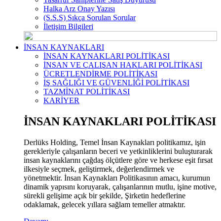
Halka Arz Onay Yazısı
(S.S.S) Sıkça Sorulan Sorular
İletişim Bilgileri
İNSAN KAYNAKLARI
İNSAN KAYNAKLARI POLİTİKASI
İNSAN VE ÇALIŞAN HAKLARI POLİTİKASI
ÜCRETLENDİRME POLİTİKASI
İŞ SAĞLIĞI VE GÜVENLİĞİ POLİTİKASI
TAZMİNAT POLİTİKASI
KARİYER
İNSAN KAYNAKLARI POLİTİKASI
Derlüks Holding, Temel İnsan Kaynakları politikamız, işin
gerekleriyle çalışanların beceri ve yetkinliklerini buluşturarak
insan kaynaklarını çağdaş ölçütlere göre ve herkese eşit fırsat
ilkesiyle seçmek, geliştirmek, değerlendirmek ve
yönetmektir. İnsan Kaynakları Politikasının amacı, kurumun
dinamik yapısını koruyarak, çalışanlarının mutlu, işine motive,
sürekli gelişime açık bir şekilde, Şirketin hedeflerine
odaklamak, gelecek yıllara sağlam temeller atmaktır.