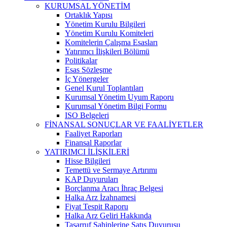
KURUMSAL YÖNETİM
Ortaklık Yapısı
Yönetim Kurulu Bilgileri
Yönetim Kurulu Komiteleri
Komitelerin Çalışma Esasları
Yatırımcı İlişkileri Bölümü
Politikalar
Esas Sözleşme
İç Yönergeler
Genel Kurul Toplantıları
Kurumsal Yönetim Uyum Raporu
Kurumsal Yönetim Bilgi Formu
ISO Belgeleri
FİNANSAL SONUÇLAR VE FAALİYETLER
Faaliyet Raporları
Finansal Raporlar
YATIRIMCI İLİŞKİLERİ
Hisse Bilgileri
Temettü ve Sermaye Artırımı
KAP Duyuruları
Borçlanma Aracı İhraç Belgesi
Halka Arz İzahnamesi
Fiyat Tespit Raporu
Halka Arz Geliri Hakkında
Tasarruf Sahiplerine Satış Duyurusu