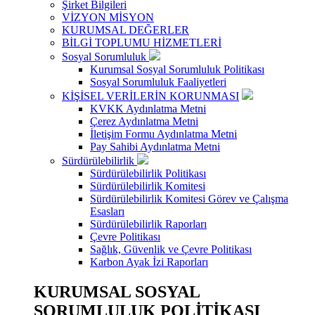
Şirket Bilgileri
VİZYON MİSYON
KURUMSAL DEĞERLER
BİLGİ TOPLUMU HİZMETLERİ
Sosyal Sorumluluk
Kurumsal Sosyal Sorumluluk Politikası
Sosyal Sorumluluk Faaliyetleri
KİŞİSEL VERİLERİN KORUNMASI
KVKK Aydınlatma Metni
Çerez Aydınlatma Metni
İletişim Formu Aydınlatma Metni
Pay Sahibi Aydınlatma Metni
Sürdürülebilirlik
Sürdürülebilirlik Politikası
Sürdürülebilirlik Komitesi
Sürdürülebilirlik Komitesi Görev ve Çalışma
Esasları
Sürdürülebilirlik Raporları
Çevre Politikası
Sağlık, Güvenlik ve Çevre Politikası
Karbon Ayak İzi Raporları
KURUMSAL SOSYAL
SORUMLULUK POLİTİKASI