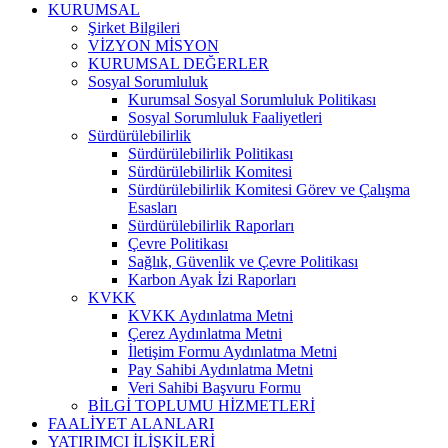
KURUMSAL
Şirket Bilgileri
VİZYON MİSYON
KURUMSAL DEĞERLER
Sosyal Sorumluluk
Kurumsal Sosyal Sorumluluk Politikası
Sosyal Sorumluluk Faaliyetleri
Sürdürülebilirlik
Sürdürülebilirlik Politikası
Sürdürülebilirlik Komitesi
Sürdürülebilirlik Komitesi Görev ve Çalışma
Esasları
Sürdürülebilirlik Raporları
Çevre Politikası
Sağlık, Güvenlik ve Çevre Politikası
Karbon Ayak İzi Raporları
KVKK
KVKK Aydınlatma Metni
Çerez Aydınlatma Metni
İletişim Formu Aydınlatma Metni
Pay Sahibi Aydınlatma Metni
Veri Sahibi Başvuru Formu
BİLGİ TOPLUMU HİZMETLERİ
FAALİYET ALANLARI
YATIRIMCI İLİŞKİLERİ