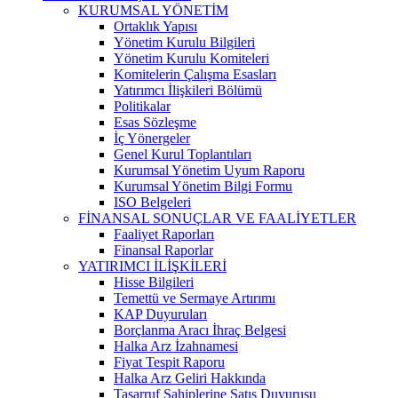
KURUMSAL YÖNETİM
Ortaklık Yapısı
Yönetim Kurulu Bilgileri
Yönetim Kurulu Komiteleri
Komitelerin Çalışma Esasları
Yatırımcı İlişkileri Bölümü
Politikalar
Esas Sözleşme
İç Yönergeler
Genel Kurul Toplantıları
Kurumsal Yönetim Uyum Raporu
Kurumsal Yönetim Bilgi Formu
ISO Belgeleri
FİNANSAL SONUÇLAR VE FAALİYETLER
Faaliyet Raporları
Finansal Raporlar
YATIRIMCI İLİŞKİLERİ
Hisse Bilgileri
Temettü ve Sermaye Artırımı
KAP Duyuruları
Borçlanma Aracı İhraç Belgesi
Halka Arz İzahnamesi
Fiyat Tespit Raporu
Halka Arz Geliri Hakkında
Tasarruf Sahiplerine Satış Duyurusu