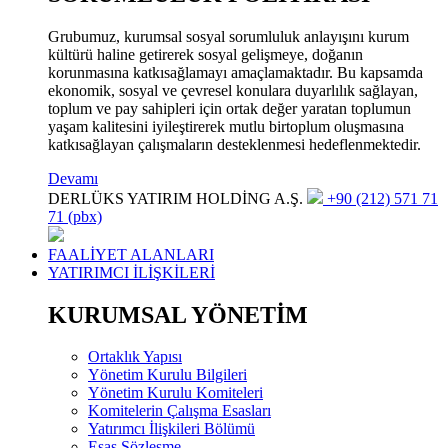
Grubumuz, kurumsal sosyal sorumluluk anlayışını kurum
kültürü haline getirerek sosyal gelişmeye, doğanın
korunmasına katkısağlamayı amaçlamaktadır. Bu kapsamda
ekonomik, sosyal ve çevresel konulara duyarlılık sağlayan,
toplum ve pay sahipleri için ortak değer yaratan toplumun
yaşam kalitesini iyileştirerek mutlu birtoplum oluşmasına
katkısağlayan çalışmaların desteklenmesi hedeflenmektedir.
Devamı
DERLÜKS YATIRIM HOLDİNG A.Ş.
+90 (212) 571 71
71 (pbx)
FAALİYET ALANLARI
YATIRIMCI İLİŞKİLERİ
KURUMSAL YÖNETİM
Ortaklık Yapısı
Yönetim Kurulu Bilgileri
Yönetim Kurulu Komiteleri
Komitelerin Çalışma Esasları
Yatırımcı İlişkileri Bölümü
Esas Sözleşme