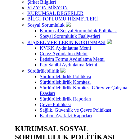
Şirket Bilgileri
VİZYON MİSYON
KURUMSAL DEĞERLER
BİLGİ TOPLUMU HİZMETLERİ
Sosyal Sorumluluk
Kurumsal Sosyal Sorumluluk Politikası
Sosyal Sorumluluk Faaliyetleri
KİŞİSEL VERİLERİN KORUNMASI
KVKK Aydınlatma Metni
Çerez Aydınlatma Metni
İletişim Formu Aydınlatma Metni
Pay Sahibi Aydınlatma Metni
Sürdürülebilirlik
Sürdürülebilirlik Politikası
Sürdürülebilirlik Komitesi
Sürdürülebilirlik Komitesi Görev ve Çalışma
Esasları
Sürdürülebilirlik Raporları
Çevre Politikası
Sağlık, Güvenlik ve Çevre Politikası
Karbon Ayak İzi Raporları
KURUMSAL SOSYAL
SORUMLULUK POLİTİKASI