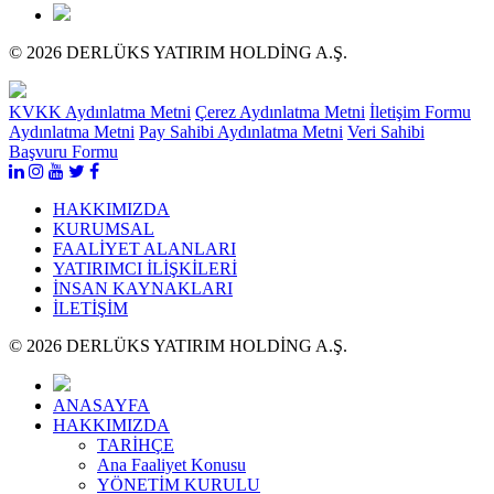
© 2026 DERLÜKS YATIRIM HOLDİNG A.Ş.
KVKK Aydınlatma Metni
Çerez Aydınlatma Metni
İletişim Formu
Aydınlatma Metni
Pay Sahibi Aydınlatma Metni
Veri Sahibi
Başvuru Formu
HAKKIMIZDA
KURUMSAL
FAALİYET ALANLARI
YATIRIMCI İLİŞKİLERİ
İNSAN KAYNAKLARI
İLETİŞİM
© 2026 DERLÜKS YATIRIM HOLDİNG A.Ş.
ANASAYFA
HAKKIMIZDA
TARİHÇE
Ana Faaliyet Konusu
YÖNETİM KURULU