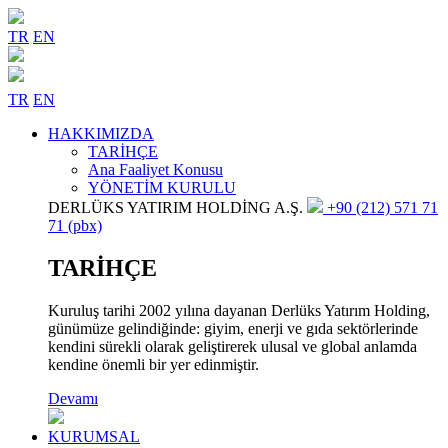
TR
EN
TR
EN
HAKKIMIZDA
TARİHÇE
Ana Faaliyet Konusu
YÖNETİM KURULU
DERLÜKS YATIRIM HOLDİNG A.Ş.
+90 (212) 571 71
71 (pbx)
TARİHÇE
Kuruluş tarihi 2002 yılına dayanan Derlüks Yatırım Holding,
günümüze gelindiğinde: giyim, enerji ve gıda sektörlerinde
kendini sürekli olarak geliştirerek ulusal ve global anlamda
kendine önemli bir yer edinmiştir.
Devamı
KURUMSAL