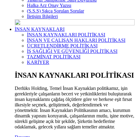
Halka Arz Onay Yazısı
(S.S.S) Sıkça Sorulan Sorular
İletişim Bilgileri
İNSAN KAYNAKLARI
İNSAN KAYNAKLARI POLİTİKASI
İNSAN VE ÇALIŞAN HAKLARI POLİTİKASI
ÜCRETLENDİRME POLİTİKASI
İŞ SAĞLIĞI VE GÜVENLİĞİ POLİTİKASI
TAZMİNAT POLİTİKASI
KARİYER
İNSAN KAYNAKLARI POLİTİKASI
Derlüks Holding, Temel İnsan Kaynakları politikamız, işin
gerekleriyle çalışanların beceri ve yetkinliklerini buluşturarak
insan kaynaklarını çağdaş ölçütlere göre ve herkese eşit fırsat
ilkesiyle seçmek, geliştirmek, değerlendirmek ve
yönetmektir. İnsan Kaynakları Politikasının amacı, kurumun
dinamik yapısını koruyarak, çalışanlarının mutlu, işine motive,
sürekli gelişime açık bir şekilde, Şirketin hedeflerine
odaklamak, gelecek yıllara sağlam temeller atmaktır.