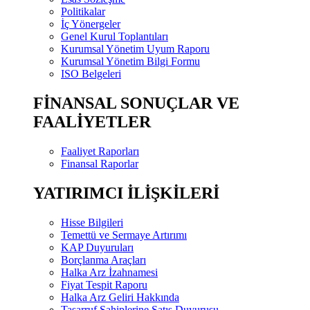
Politikalar
İç Yönergeler
Genel Kurul Toplantıları
Kurumsal Yönetim Uyum Raporu
Kurumsal Yönetim Bilgi Formu
ISO Belgeleri
FİNANSAL SONUÇLAR VE
FAALİYETLER
Faaliyet Raporları
Finansal Raporlar
YATIRIMCI İLİŞKİLERİ
Hisse Bilgileri
Temettü ve Sermaye Artırımı
KAP Duyuruları
Borçlanma Araçları
Halka Arz İzahnamesi
Fiyat Tespit Raporu
Halka Arz Geliri Hakkında
Tasarruf Sahiplerine Satış Duyurusu