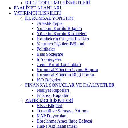
BİLGİ TOPLUMU HİZMETLERİ
FAALİYET ALANLARI
YATIRIMCI İLİŞKİLERİ
KURUMSAL YÖNETİM
Ortaklık Yapısı
Yönetim Kurulu Bilgileri
Yönetim Kurulu Komiteleri
Komitelerin Çalışma Esasları
Yatırımcı İlişkileri Bölümü
Politikalar
Esas Sözleşme
İç Yönergeler
Genel Kurul Toplantıları
Kurumsal Yönetim Uyum Raporu
Kurumsal Yönetim Bilgi Formu
ISO Belgeleri
FİNANSAL SONUÇLAR VE FAALİYETLER
Faaliyet Raporları
Finansal Raporlar
YATIRIMCI İLİŞKİLERİ
Hisse Bilgileri
Temettü ve Sermaye Artırımı
KAP Duyuruları
Borçlanma Aracı İhraç Belgesi
Halka Arz İzahnamesi