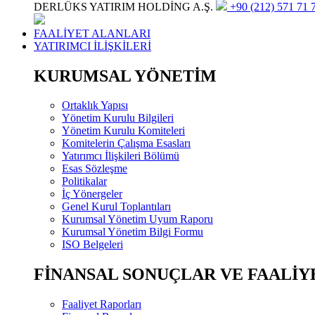
DERLÜKS YATIRIM HOLDİNG A.Ş.
+90 (212) 571 71 7
FAALİYET ALANLARI
YATIRIMCI İLİŞKİLERİ
KURUMSAL YÖNETİM
Ortaklık Yapısı
Yönetim Kurulu Bilgileri
Yönetim Kurulu Komiteleri
Komitelerin Çalışma Esasları
Yatırımcı İlişkileri Bölümü
Esas Sözleşme
Politikalar
İç Yönergeler
Genel Kurul Toplantıları
Kurumsal Yönetim Uyum Raporu
Kurumsal Yönetim Bilgi Formu
ISO Belgeleri
FİNANSAL SONUÇLAR VE FAALİY
Faaliyet Raporları