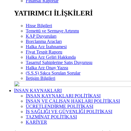
Finansal Raporlar
YATIRIMCI İLİŞKİLERİ
Hisse Bilgileri
Temettü ve Sermaye Artırımı
KAP Duyuruları
Borçlanma Araçları
Halka Arz İzahnamesi
Fiyat Tespit Raporu
Halka Arz Geliri Hakkında
Tasarruf Sahiplerine Satış Duyurusu
Halka Arz Onay Yazısı
(S.S.S) Sıkça Sorulan Sorular
İletişim Bilgileri
İNSAN KAYNAKLARI
İNSAN KAYNAKLARI POLİTİKASI
İNSAN VE ÇALIŞAN HAKLARI POLİTİKASI
ÜCRETLENDİRME POLİTİKASI
İŞ SAĞLIĞI VE GÜVENLİĞİ POLİTİKASI
TAZMİNAT POLİTİKASI
KARİYER