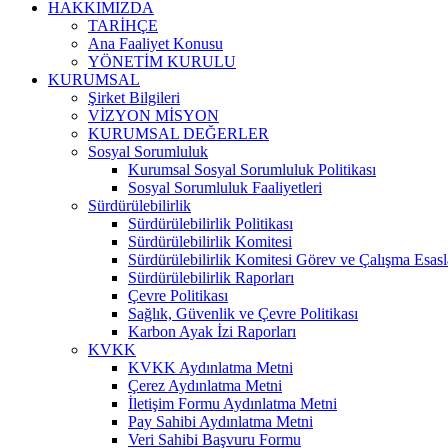
HAKKIMIZDA
TARİHÇE
Ana Faaliyet Konusu
YÖNETİM KURULU
KURUMSAL
Şirket Bilgileri
VİZYON MİSYON
KURUMSAL DEĞERLER
Sosyal Sorumluluk
Kurumsal Sosyal Sorumluluk Politikası
Sosyal Sorumluluk Faaliyetleri
Sürdürülebilirlik
Sürdürülebilirlik Politikası
Sürdürülebilirlik Komitesi
Sürdürülebilirlik Komitesi Görev ve Çalışma Esasl
Sürdürülebilirlik Raporları
Çevre Politikası
Sağlık, Güvenlik ve Çevre Politikası
Karbon Ayak İzi Raporları
KVKK
KVKK Aydınlatma Metni
Çerez Aydınlatma Metni
İletişim Formu Aydınlatma Metni
Pay Sahibi Aydınlatma Metni
Veri Sahibi Başvuru Formu