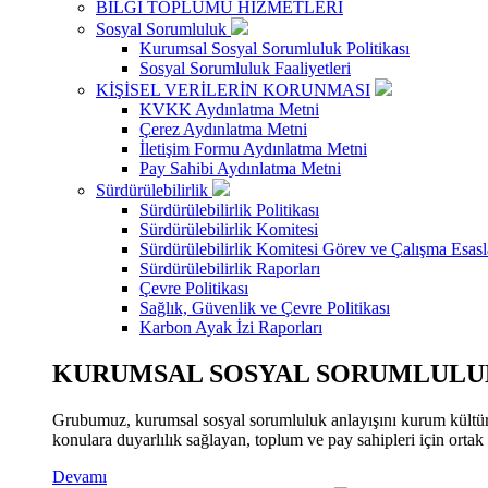
BİLGİ TOPLUMU HİZMETLERİ
Sosyal Sorumluluk
Kurumsal Sosyal Sorumluluk Politikası
Sosyal Sorumluluk Faaliyetleri
KİŞİSEL VERİLERİN KORUNMASI
KVKK Aydınlatma Metni
Çerez Aydınlatma Metni
İletişim Formu Aydınlatma Metni
Pay Sahibi Aydınlatma Metni
Sürdürülebilirlik
Sürdürülebilirlik Politikası
Sürdürülebilirlik Komitesi
Sürdürülebilirlik Komitesi Görev ve Çalışma Esasl
Sürdürülebilirlik Raporları
Çevre Politikası
Sağlık, Güvenlik ve Çevre Politikası
Karbon Ayak İzi Raporları
KURUMSAL SOSYAL SORUMLULUK
Grubumuz, kurumsal sosyal sorumluluk anlayışını kurum kültür
konulara duyarlılık sağlayan, toplum ve pay sahipleri için orta
Devamı