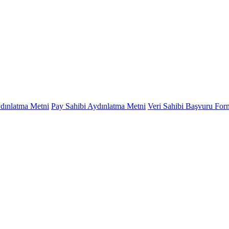
ydınlatma Metni
Pay Sahibi Aydınlatma Metni
Veri Sahibi Başvuru Fo