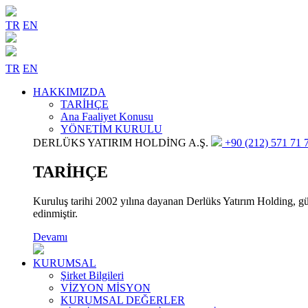
TR
EN
TR
EN
HAKKIMIZDA
TARİHÇE
Ana Faaliyet Konusu
YÖNETİM KURULU
DERLÜKS YATIRIM HOLDİNG A.Ş.
+90 (212) 571 71 7
TARİHÇE
Kuruluş tarihi 2002 yılına dayanan Derlüks Yatırım Holding, gün
edinmiştir.
Devamı
KURUMSAL
Şirket Bilgileri
VİZYON MİSYON
KURUMSAL DEĞERLER