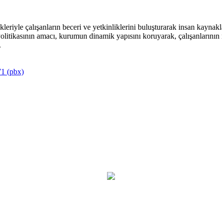
riyle çalışanların beceri ve yetkinliklerini buluşturarak insan kaynakla
itikasının amacı, kurumun dinamik yapısını koruyarak, çalışanlarının mu
.
1 (pbx)