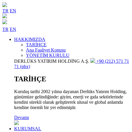
TR
EN
TR
EN
HAKKIMIZDA
TARİHÇE
Ana Faaliyet Konusu
YÖNETİM KURULU
DERLÜKS YATIRIM HOLDİNG A.Ş.
+90 (212) 571 71
71 (pbx)
TARİHÇE
Kuruluş tarihi 2002 yılına dayanan Derlüks Yatırım Holding,
günümüze gelindiğinde: giyim, enerji ve gıda sektörlerinde
kendini sürekli olarak geliştirerek ulusal ve global anlamda
kendine önemli bir yer edinmiştir.
Devamı
KURUMSAL