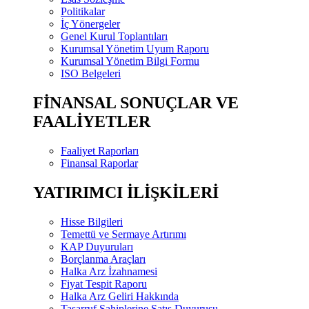
Politikalar
İç Yönergeler
Genel Kurul Toplantıları
Kurumsal Yönetim Uyum Raporu
Kurumsal Yönetim Bilgi Formu
ISO Belgeleri
FİNANSAL SONUÇLAR VE
FAALİYETLER
Faaliyet Raporları
Finansal Raporlar
YATIRIMCI İLİŞKİLERİ
Hisse Bilgileri
Temettü ve Sermaye Artırımı
KAP Duyuruları
Borçlanma Araçları
Halka Arz İzahnamesi
Fiyat Tespit Raporu
Halka Arz Geliri Hakkında
Tasarruf Sahiplerine Satış Duyurusu