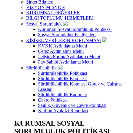
Şirket Bilgileri
VİZYON MİSYON
KURUMSAL DEĞERLER
BİLGİ TOPLUMU HİZMETLERİ
Sosyal Sorumluluk
Kurumsal Sosyal Sorumluluk Politikası
Sosyal Sorumluluk Faaliyetleri
KİŞİSEL VERİLERİN KORUNMASI
KVKK Aydınlatma Metni
Çerez Aydınlatma Metni
İletişim Formu Aydınlatma Metni
Pay Sahibi Aydınlatma Metni
Sürdürülebilirlik
Sürdürülebilirlik Politikası
Sürdürülebilirlik Komitesi
Sürdürülebilirlik Komitesi Görev ve Çalışma
Esasları
Sürdürülebilirlik Raporları
Çevre Politikası
Sağlık, Güvenlik ve Çevre Politikası
Karbon Ayak İzi Raporları
KURUMSAL SOSYAL
SORUMLULUK POLİTİKASI