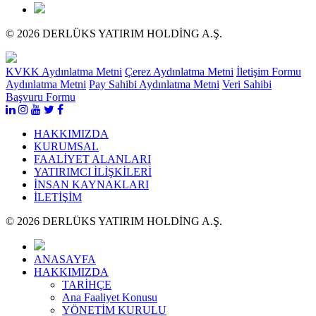
© 2026 DERLÜKS YATIRIM HOLDİNG A.Ş.
KVKK Aydınlatma Metni
Çerez Aydınlatma Metni
İletişim Formu
Aydınlatma Metni
Pay Sahibi Aydınlatma Metni
Veri Sahibi
Başvuru Formu
HAKKIMIZDA
KURUMSAL
FAALİYET ALANLARI
YATIRIMCI İLİŞKİLERİ
İNSAN KAYNAKLARI
İLETİŞİM
© 2026 DERLÜKS YATIRIM HOLDİNG A.Ş.
ANASAYFA
HAKKIMIZDA
TARİHÇE
Ana Faaliyet Konusu
YÖNETİM KURULU