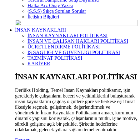
Halka Arz Onay Yazısı
(S.S.S) Sıkça Sorulan Sorular
İletişim Bilgileri
İNSAN KAYNAKLARI
İNSAN KAYNAKLARI POLİTİKASI
İNSAN VE ÇALIŞAN HAKLARI POLİTİKASI
ÜCRETLENDİRME POLİTİKASI
İŞ SAĞLIĞI VE GÜVENLİĞİ POLİTİKASI
TAZMİNAT POLİTİKASI
KARİYER
İNSAN KAYNAKLARI POLİTİKASI
Derlüks Holding, Temel İnsan Kaynakları politikamız, işin
gerekleriyle çalışanların beceri ve yetkinliklerini buluşturarak
insan kaynaklarını çağdaş ölçütlere göre ve herkese eşit fırsat
ilkesiyle seçmek, geliştirmek, değerlendirmek ve
yönetmektir. İnsan Kaynakları Politikasının amacı, kurumun
dinamik yapısını koruyarak, çalışanlarının mutlu, işine motive,
sürekli gelişime açık bir şekilde, Şirketin hedeflerine
odaklamak, gelecek yıllara sağlam temeller atmaktır.