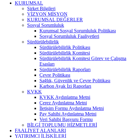
KURUMSAL
Şirket Bilgileri
VİZYON MİSYON
KURUMSAL DEĞERLER
Sosyal Sorumluluk
Kurumsal Sosyal Sorumluluk Politikası
Sosyal Sorumluluk Faaliyetleri
Sürdürülebilirlik
Sürdürülebilirlik Politikası
Sürdürülebilirlik Komitesi
Sürdürülebilirlik Komitesi Görev ve Çalışma
Esasları
Sürdürülebilirlik Raporları
Çevre Politikası
Sağlık, Güvenlik ve Çevre Politikası
Karbon Ayak İzi Raporları
KVKK
KVKK Aydınlatma Metni
Çerez Aydınlatma Metni
İletişim Formu Aydınlatma Metni
Pay Sahibi Aydınlatma Metni
Veri Sahibi Başvuru Formu
BİLGİ TOPLUMU HİZMETLERİ
FAALİYET ALANLARI
YATIRIMCI İLİŞKİLERİ