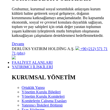
Grubumuz, kurumsal sosyal sorumluluk anlayışını kurum
kültürü haline getirerek sosyal gelişmeye, doğanın
korunmasına katkısağlamayı amaçlamaktadır. Bu kapsamda
ekonomik, sosyal ve çevresel konulara duyarlılık sağlayan,
toplum ve pay sahipleri için ortak değer yaratan toplumun
yaşam kalitesini iyileştirerek mutlu birtoplum oluşmasına
katkısağlayan çalışmaların desteklenmesi hedeflenmektedir.
Devamı
DERLÜKS YATIRIM HOLDİNG A.Ş.
+90 (212) 571 71
71 (pbx)
FAALİYET ALANLARI
YATIRIMCI İLİŞKİLERİ
KURUMSAL YÖNETİM
Ortaklık Yapısı
Yönetim Kurulu Bilgileri
Yönetim Kurulu Komiteleri
Komitelerin Çalışma Esasları
Yatırımcı İlişkileri Bölümü
Esas Sözleşme