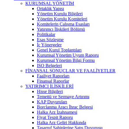
KURUMSAL YÖNETİM
Ortaklık Yapısı
Yönetim Kurulu Bilgileri
Yönetim Kurulu Komiteleri
Komitelerin Çalışma Esasları
Yatırımcı İlişkileri Bölümü
Politikalar
Esas Sözleşme
İç Yönergeler
Genel Kurul Toplantıları
Kurumsal Yönetim Uyum Raporu
Kurumsal Yönetim Bilgi Formu
ISO Belgeleri
FİNANSAL SONUÇLAR VE FAALİYETLER
Faaliyet Raporları
Finansal Raporlar
YATIRIMCI İLİŞKİLERİ
Hisse Bilgileri
Temettü ve Sermaye Artırımı
KAP Duyuruları
Borçlanma Aracı İhraç Belgesi
Halka Arz İzahnamesi
Fiyat Tespit Raporu
Halka Arz Geliri Hakkında
Tasarruf Sahiplerine Satış Duyurusu