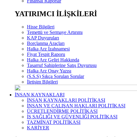
Finansal Raporlar
YATIRIMCI İLİŞKİLERİ
Hisse Bilgileri
Temettü ve Sermaye Artırımı
KAP Duyuruları
Borçlanma Araçları
Halka Arz İzahnamesi
Fiyat Tespit Raporu
Halka Arz Geliri Hakkında
Tasarruf Sahiplerine Satış Duyurusu
Halka Arz Onay Yazısı
(S.S.S) Sıkça Sorulan Sorular
İletişim Bilgileri
İNSAN KAYNAKLARI
İNSAN KAYNAKLARI POLİTİKASI
İNSAN VE ÇALIŞAN HAKLARI POLİTİKASI
ÜCRETLENDİRME POLİTİKASI
İŞ SAĞLIĞI VE GÜVENLİĞİ POLİTİKASI
TAZMİNAT POLİTİKASI
KARİYER