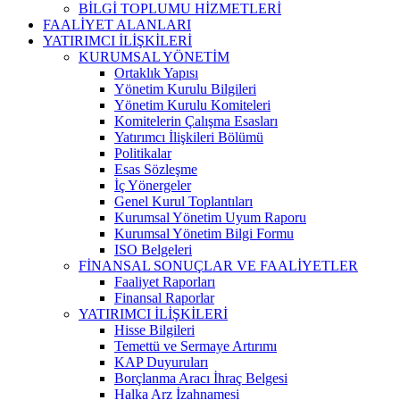
BİLGİ TOPLUMU HİZMETLERİ
FAALİYET ALANLARI
YATIRIMCI İLİŞKİLERİ
KURUMSAL YÖNETİM
Ortaklık Yapısı
Yönetim Kurulu Bilgileri
Yönetim Kurulu Komiteleri
Komitelerin Çalışma Esasları
Yatırımcı İlişkileri Bölümü
Politikalar
Esas Sözleşme
İç Yönergeler
Genel Kurul Toplantıları
Kurumsal Yönetim Uyum Raporu
Kurumsal Yönetim Bilgi Formu
ISO Belgeleri
FİNANSAL SONUÇLAR VE FAALİYETLER
Faaliyet Raporları
Finansal Raporlar
YATIRIMCI İLİŞKİLERİ
Hisse Bilgileri
Temettü ve Sermaye Artırımı
KAP Duyuruları
Borçlanma Aracı İhraç Belgesi
Halka Arz İzahnamesi