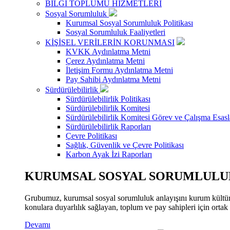
BİLGİ TOPLUMU HİZMETLERİ
Sosyal Sorumluluk
Kurumsal Sosyal Sorumluluk Politikası
Sosyal Sorumluluk Faaliyetleri
KİŞİSEL VERİLERİN KORUNMASI
KVKK Aydınlatma Metni
Çerez Aydınlatma Metni
İletişim Formu Aydınlatma Metni
Pay Sahibi Aydınlatma Metni
Sürdürülebilirlik
Sürdürülebilirlik Politikası
Sürdürülebilirlik Komitesi
Sürdürülebilirlik Komitesi Görev ve Çalışma Esasl
Sürdürülebilirlik Raporları
Çevre Politikası
Sağlık, Güvenlik ve Çevre Politikası
Karbon Ayak İzi Raporları
KURUMSAL SOSYAL SORUMLULUK
Grubumuz, kurumsal sosyal sorumluluk anlayışını kurum kültür
konulara duyarlılık sağlayan, toplum ve pay sahipleri için orta
Devamı