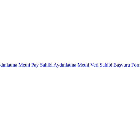
ydınlatma Metni
Pay Sahibi Aydınlatma Metni
Veri Sahibi Başvuru Fo