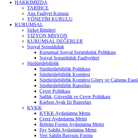
HAKKIMIZDA
TARİHÇE
Ana Faaliyet Konusu
YÖNETİM KURULU
KURUMSAL
Şirket Bilgileri
VİZYON MİSYON
KURUMSAL DEĞERLER
Sosyal Sorumluluk
Kurumsal Sosyal Sorumluluk Politikası
Sosyal Sorumluluk Faaliyetleri
Sürdürülebilirlik
Sürdürülebilirlik Politikası
Sürdürülebilirlik Komitesi
Sürdürülebilirlik Komitesi Görev ve Çalışma Esasl
Sürdürülebilirlik Raporları
Çevre Politikası
Sağlık, Güvenlik ve Çevre Politikası
Karbon Ayak İzi Raporları
KVKK
KVKK Aydınlatma Metni
Çerez Aydınlatma Metni
İletişim Formu Aydınlatma Metni
Pay Sahibi Aydınlatma Metni
Veri Sahibi Başvuru Formu