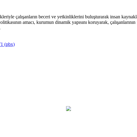
riyle çalışanların beceri ve yetkinliklerini buluşturarak insan kaynakla
itikasının amacı, kurumun dinamik yapısını koruyarak, çalışanlarının mu
.
1 (pbx)