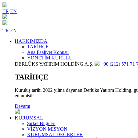
TR
EN
TR
EN
HAKKIMIZDA
TARİHÇE
Ana Faaliyet Konusu
YÖNETİM KURULU
DERLÜKS YATIRIM HOLDİNG A.Ş.
+90 (212) 571 71 7
TARİHÇE
Kuruluş tarihi 2002 yılına dayanan Derlüks Yatırım Holding, gün
edinmiştir.
Devamı
KURUMSAL
Şirket Bilgileri
VİZYON MİSYON
KURUMSAL DEĞERLER