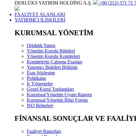
DERLÜKS YATIRIM HOLDİNG A.Ş.
+90 (212) 571 71 7
FAALİYET ALANLARI
YATIRIMCI İLİŞKİLERİ
KURUMSAL YÖNETİM
Ortaklık Yapısı
Yönetim Kurulu Bilgileri
Yönetim Kurulu Komiteleri
Komitelerin Çalışma Esasları
Yatırımcı İlişkileri Bölümü
Esas Sözleşme
Politikalar
İç Yönergeler
Genel Kurul Toplantıları
Kurumsal Yönetim Uyum Raporu
Kurumsal Yönetim Bilgi Formu
ISO Belgeleri
FİNANSAL SONUÇLAR VE FAALİY
Faaliyet Raporları