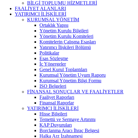
BİLGİ TOPLUMU HİZMETLERİ
FAALİYET ALANLARI
YATIRIMCI İLİŞKİLERİ
KURUMSAL YÖNETİM
Ortaklık Yapısı
Yönetim Kurulu Bilgileri
Yönetim Kurulu Komiteleri
Komitelerin Çalışma Esasları
Yatırımcı İlişkileri Bölümü
Politikalar
Esas Sözleşme
İç Yönergeler
Genel Kurul Toplantıları
Kurumsal Yönetim Uyum Raporu
Kurumsal Yönetim Bilgi Formu
ISO Belgeleri
FİNANSAL SONUÇLAR VE FAALİYETLER
Faaliyet Raporları
Finansal Raporlar
YATIRIMCI İLİŞKİLERİ
Hisse Bilgileri
Temettü ve Sermaye Artırımı
KAP Duyuruları
Borçlanma Aracı İhraç Belgesi
Halka Arz İzahnamesi