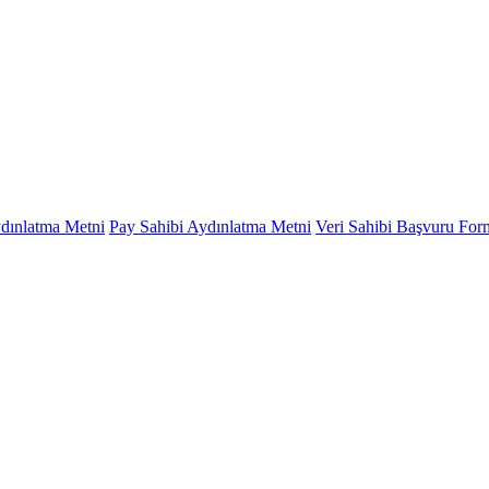
ydınlatma Metni
Pay Sahibi Aydınlatma Metni
Veri Sahibi Başvuru Fo