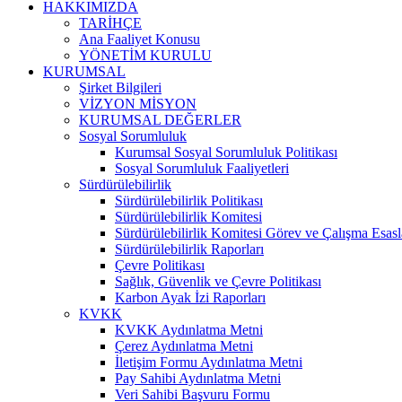
HAKKIMIZDA
TARİHÇE
Ana Faaliyet Konusu
YÖNETİM KURULU
KURUMSAL
Şirket Bilgileri
VİZYON MİSYON
KURUMSAL DEĞERLER
Sosyal Sorumluluk
Kurumsal Sosyal Sorumluluk Politikası
Sosyal Sorumluluk Faaliyetleri
Sürdürülebilirlik
Sürdürülebilirlik Politikası
Sürdürülebilirlik Komitesi
Sürdürülebilirlik Komitesi Görev ve Çalışma Esasl
Sürdürülebilirlik Raporları
Çevre Politikası
Sağlık, Güvenlik ve Çevre Politikası
Karbon Ayak İzi Raporları
KVKK
KVKK Aydınlatma Metni
Çerez Aydınlatma Metni
İletişim Formu Aydınlatma Metni
Pay Sahibi Aydınlatma Metni
Veri Sahibi Başvuru Formu