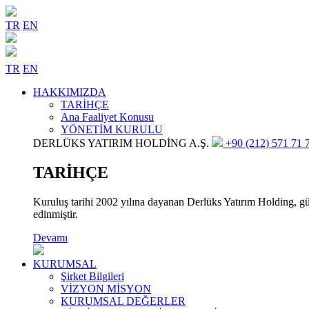
TR
EN
TR
EN
HAKKIMIZDA
TARİHÇE
Ana Faaliyet Konusu
YÖNETİM KURULU
DERLÜKS YATIRIM HOLDİNG A.Ş.
+90 (212) 571 71 7
TARİHÇE
Kuruluş tarihi 2002 yılına dayanan Derlüks Yatırım Holding, gün
edinmiştir.
Devamı
KURUMSAL
Şirket Bilgileri
VİZYON MİSYON
KURUMSAL DEĞERLER