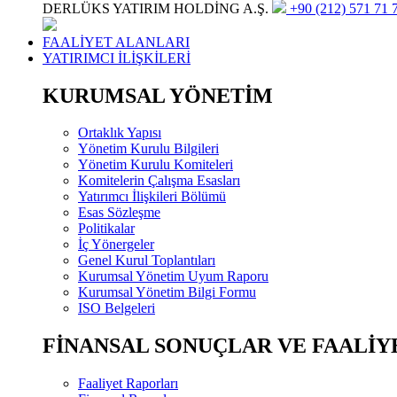
DERLÜKS YATIRIM HOLDİNG A.Ş.
+90 (212) 571 71 7
FAALİYET ALANLARI
YATIRIMCI İLİŞKİLERİ
KURUMSAL YÖNETİM
Ortaklık Yapısı
Yönetim Kurulu Bilgileri
Yönetim Kurulu Komiteleri
Komitelerin Çalışma Esasları
Yatırımcı İlişkileri Bölümü
Esas Sözleşme
Politikalar
İç Yönergeler
Genel Kurul Toplantıları
Kurumsal Yönetim Uyum Raporu
Kurumsal Yönetim Bilgi Formu
ISO Belgeleri
FİNANSAL SONUÇLAR VE FAALİY
Faaliyet Raporları