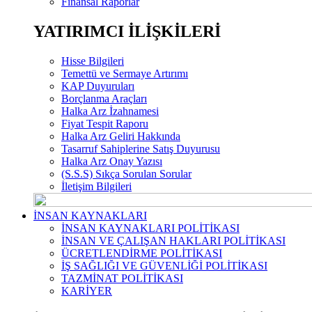
Finansal Raporlar
YATIRIMCI İLİŞKİLERİ
Hisse Bilgileri
Temettü ve Sermaye Artırımı
KAP Duyuruları
Borçlanma Araçları
Halka Arz İzahnamesi
Fiyat Tespit Raporu
Halka Arz Geliri Hakkında
Tasarruf Sahiplerine Satış Duyurusu
Halka Arz Onay Yazısı
(S.S.S) Sıkça Sorulan Sorular
İletişim Bilgileri
İNSAN KAYNAKLARI
İNSAN KAYNAKLARI POLİTİKASI
İNSAN VE ÇALIŞAN HAKLARI POLİTİKASI
ÜCRETLENDİRME POLİTİKASI
İŞ SAĞLIĞI VE GÜVENLİĞİ POLİTİKASI
TAZMİNAT POLİTİKASI
KARİYER