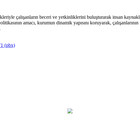
riyle çalışanların beceri ve yetkinliklerini buluşturarak insan kaynakla
itikasının amacı, kurumun dinamik yapısını koruyarak, çalışanlarının mu
.
1 (pbx)