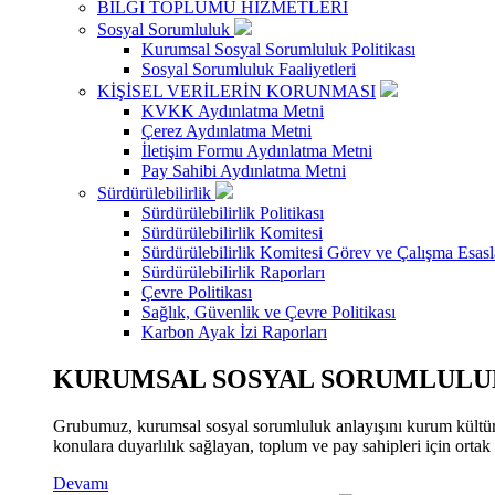
BİLGİ TOPLUMU HİZMETLERİ
Sosyal Sorumluluk
Kurumsal Sosyal Sorumluluk Politikası
Sosyal Sorumluluk Faaliyetleri
KİŞİSEL VERİLERİN KORUNMASI
KVKK Aydınlatma Metni
Çerez Aydınlatma Metni
İletişim Formu Aydınlatma Metni
Pay Sahibi Aydınlatma Metni
Sürdürülebilirlik
Sürdürülebilirlik Politikası
Sürdürülebilirlik Komitesi
Sürdürülebilirlik Komitesi Görev ve Çalışma Esasl
Sürdürülebilirlik Raporları
Çevre Politikası
Sağlık, Güvenlik ve Çevre Politikası
Karbon Ayak İzi Raporları
KURUMSAL SOSYAL SORUMLULUK
Grubumuz, kurumsal sosyal sorumluluk anlayışını kurum kültür
konulara duyarlılık sağlayan, toplum ve pay sahipleri için orta
Devamı