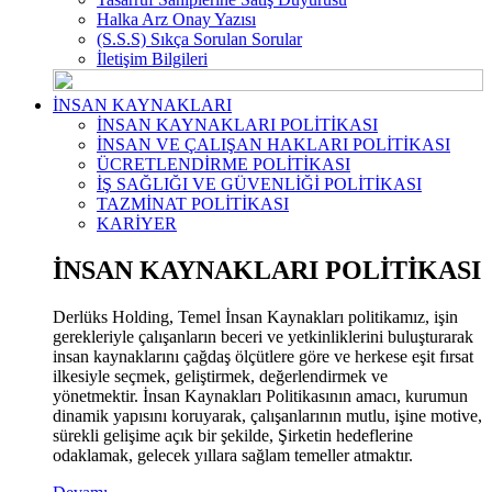
Halka Arz Onay Yazısı
(S.S.S) Sıkça Sorulan Sorular
İletişim Bilgileri
İNSAN KAYNAKLARI
İNSAN KAYNAKLARI POLİTİKASI
İNSAN VE ÇALIŞAN HAKLARI POLİTİKASI
ÜCRETLENDİRME POLİTİKASI
İŞ SAĞLIĞI VE GÜVENLİĞİ POLİTİKASI
TAZMİNAT POLİTİKASI
KARİYER
İNSAN KAYNAKLARI POLİTİKASI
Derlüks Holding, Temel İnsan Kaynakları politikamız, işin
gerekleriyle çalışanların beceri ve yetkinliklerini buluşturarak
insan kaynaklarını çağdaş ölçütlere göre ve herkese eşit fırsat
ilkesiyle seçmek, geliştirmek, değerlendirmek ve
yönetmektir. İnsan Kaynakları Politikasının amacı, kurumun
dinamik yapısını koruyarak, çalışanlarının mutlu, işine motive,
sürekli gelişime açık bir şekilde, Şirketin hedeflerine
odaklamak, gelecek yıllara sağlam temeller atmaktır.