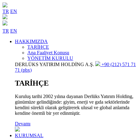
TR
EN
TR
EN
HAKKIMIZDA
TARİHÇE
Ana Faaliyet Konusu
YÖNETİM KURULU
DERLÜKS YATIRIM HOLDİNG A.Ş.
+90 (212) 571 71
71 (pbx)
TARİHÇE
Kuruluş tarihi 2002 yılına dayanan Derlüks Yatırım Holding,
günümüze gelindiğinde: giyim, enerji ve gıda sektörlerinde
kendini sürekli olarak geliştirerek ulusal ve global anlamda
kendine önemli bir yer edinmiştir.
Devamı
KURUMSAL