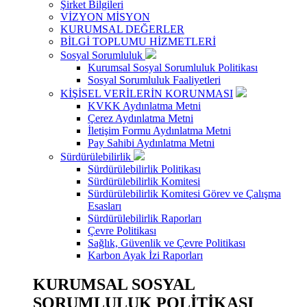
Şirket Bilgileri
VİZYON MİSYON
KURUMSAL DEĞERLER
BİLGİ TOPLUMU HİZMETLERİ
Sosyal Sorumluluk
Kurumsal Sosyal Sorumluluk Politikası
Sosyal Sorumluluk Faaliyetleri
KİŞİSEL VERİLERİN KORUNMASI
KVKK Aydınlatma Metni
Çerez Aydınlatma Metni
İletişim Formu Aydınlatma Metni
Pay Sahibi Aydınlatma Metni
Sürdürülebilirlik
Sürdürülebilirlik Politikası
Sürdürülebilirlik Komitesi
Sürdürülebilirlik Komitesi Görev ve Çalışma
Esasları
Sürdürülebilirlik Raporları
Çevre Politikası
Sağlık, Güvenlik ve Çevre Politikası
Karbon Ayak İzi Raporları
KURUMSAL SOSYAL
SORUMLULUK POLİTİKASI