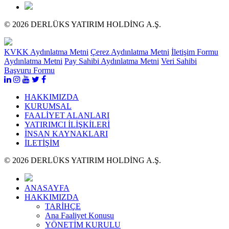
© 2026 DERLÜKS YATIRIM HOLDİNG A.Ş.
KVKK Aydınlatma Metni
Çerez Aydınlatma Metni
İletişim Formu
Aydınlatma Metni
Pay Sahibi Aydınlatma Metni
Veri Sahibi
Başvuru Formu
HAKKIMIZDA
KURUMSAL
FAALİYET ALANLARI
YATIRIMCI İLİŞKİLERİ
İNSAN KAYNAKLARI
İLETİŞİM
© 2026 DERLÜKS YATIRIM HOLDİNG A.Ş.
ANASAYFA
HAKKIMIZDA
TARİHÇE
Ana Faaliyet Konusu
YÖNETİM KURULU