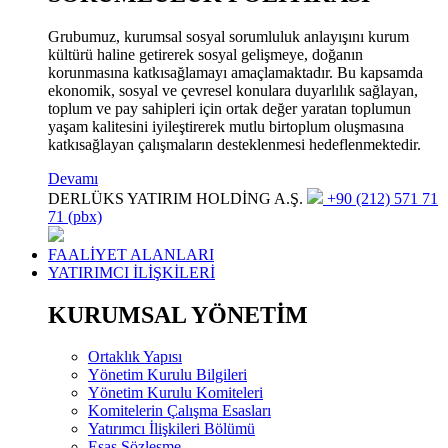
Grubumuz, kurumsal sosyal sorumluluk anlayışını kurum
kültürü haline getirerek sosyal gelişmeye, doğanın
korunmasına katkısağlamayı amaçlamaktadır. Bu kapsamda
ekonomik, sosyal ve çevresel konulara duyarlılık sağlayan,
toplum ve pay sahipleri için ortak değer yaratan toplumun
yaşam kalitesini iyileştirerek mutlu birtoplum oluşmasına
katkısağlayan çalışmaların desteklenmesi hedeflenmektedir.
Devamı
DERLÜKS YATIRIM HOLDİNG A.Ş.
+90 (212) 571 71
71 (pbx)
FAALİYET ALANLARI
YATIRIMCI İLİŞKİLERİ
KURUMSAL YÖNETİM
Ortaklık Yapısı
Yönetim Kurulu Bilgileri
Yönetim Kurulu Komiteleri
Komitelerin Çalışma Esasları
Yatırımcı İlişkileri Bölümü
Esas Sözleşme