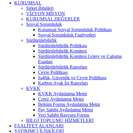
KURUMSAL
Şirket Bilgileri
VİZYON MİSYON
KURUMSAL DEĞERLER
Sosyal Sorumluluk
Kurumsal Sosyal Sorumluluk Politikası
Sosyal Sorumluluk Faaliyetleri
Sürdürülebilirlik
Sürdürülebilirlik Politikası
Sürdürülebilirlik Komitesi
Sürdürülebilirlik Komitesi Görev ve Çalışma
Esasları
Sürdürülebilirlik Raporları
Çevre Politikası
Sağlık, Güvenlik ve Çevre Politikası
Karbon Ayak İzi Raporları
KVKK
KVKK Aydınlatma Metni
Çerez Aydınlatma Metni
İletişim Formu Aydınlatma Metni
Pay Sahibi Aydınlatma Metni
Veri Sahibi Başvuru Formu
BİLGİ TOPLUMU HİZMETLERİ
FAALİYET ALANLARI
YATIRIMCI İLİŞKİLERİ