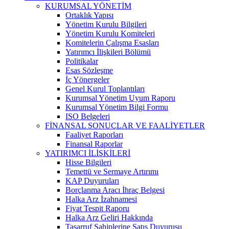
KURUMSAL YÖNETİM
Ortaklık Yapısı
Yönetim Kurulu Bilgileri
Yönetim Kurulu Komiteleri
Komitelerin Çalışma Esasları
Yatırımcı İlişkileri Bölümü
Politikalar
Esas Sözleşme
İç Yönergeler
Genel Kurul Toplantıları
Kurumsal Yönetim Uyum Raporu
Kurumsal Yönetim Bilgi Formu
ISO Belgeleri
FİNANSAL SONUÇLAR VE FAALİYETLER
Faaliyet Raporları
Finansal Raporlar
YATIRIMCI İLİŞKİLERİ
Hisse Bilgileri
Temettü ve Sermaye Artırımı
KAP Duyuruları
Borçlanma Aracı İhraç Belgesi
Halka Arz İzahnamesi
Fiyat Tespit Raporu
Halka Arz Geliri Hakkında
Tasarruf Sahiplerine Satış Duyurusu