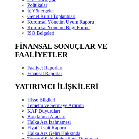
Politikalar
İç Yönergeler
Genel Kurul Toplantıları
Kurumsal Yönetim Uyum Raporu
Kurumsal Yönetim Bilgi Formu
ISO Belgeleri
FİNANSAL SONUÇLAR VE
FAALİYETLER
Faaliyet Raporları
Finansal Raporlar
YATIRIMCI İLİŞKİLERİ
Hisse Bilgileri
Temettü ve Sermaye Artırımı
KAP Duyuruları
Borçlanma Araçları
Halka Arz İzahnamesi
Fiyat Tespit Raporu
Halka Arz Geliri Hakkında
Tasarruf Sahiplerine Satış Duyurusu